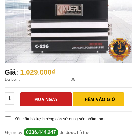
Giá:
1.029.000
₫
Đã bán:
35
Bộ Khuếch Đại Âm Thanh Ô Tô 2 Kênh Kuerl 3800W C-236 số l
MUA NGAY
THÊM VÀO GIỎ
Yêu cầu hỗ trợ hướng dẫn sử dụng sản phẩm mới
0336.444.247
Gọi ngay
để được hỗ trợ