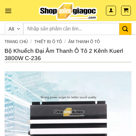
Skip
to
content
/
/
TRANG CHỦ
THIẾT BỊ Ô TÔ
ÂM THANH Ô TÔ
Bộ Khuếch Đại Âm Thanh Ô Tô 2 Kênh Kuerl
3800W C-236