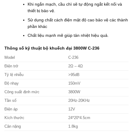
Khi ngắn mạch, cầu chì sẽ tự động ngắt kết nối và
thiết bị bảo vệ.
Sử dụng chất cách điện mật độ cao bảo vệ các thành
phần khác
Chất liệu mạnh mẽ giúp tản nhiệt hiệu quả.
Th
ông số kỹ thuật bộ khuếch đại 3800W C-236
Model
C-236
Điện trở
2Ω – 4Ω
Tỷ lệ nhiễu
>95dB
Độ nhạy
150mV
Công suất định mức
3800W
Tần số
20Hz-20KHz
Điện áp
12V
Kích thước
24*20*4.5cm
Cân nặng
1.8kg