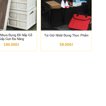
:
:
t
t
ừ
ừ
4
3
4
7
4
5
.
.
0
0
0
0
 Nhựa Đựng Đồ Nắp Gỗ
Túi Giữ Nhiệt Đựng Thực Phẩm
0
0
Gấp Gọn Đa Năng
₫
₫
190.000
₫
59.000
₫
đ
đ
ế
ế
n
n
5
4
2
6
6
9
.
.
0
0
0
0
0
0
₫
₫