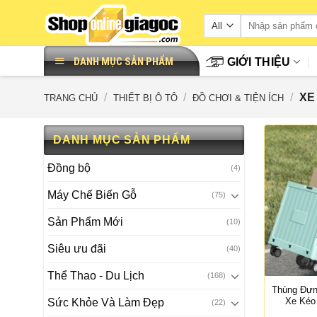
Skip
to
content
DANH MỤC SẢN PHẨM
GIỚI THIỆU
/
/
/
XE
TRANG CHỦ
THIẾT BỊ Ô TÔ
ĐỒ CHƠI & TIỆN ÍCH
DANH MỤC SẢN PHẨM
Đồng bộ
(4)
Máy Chế Biến Gỗ
(75)
Sản Phẩm Mới
(10)
Siêu ưu đãi
(40)
Thể Thao - Du Lịch
(168)
Thùng Đựn
Xe Kéo
Sức Khỏe Và Làm Đẹp
(22)