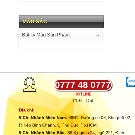
MÀU SẮC
0777 48 0777
HOTLINE
(7h30 - 21h)
Địa chỉ:
Chi Nhánh Miền Nam:
66B1, Đường số 06, Khu phố 02,
P.Hiệp Bình Chánh, Q.Thủ Đức, Tp.HCM
Chi Nhánh Miền Bắc:
Số 8,ngách 24, ngõ 221, Định