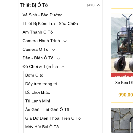
Thiết Bị Ô Tô
(431)
Vệ Sinh - Bảo Dưỡng
Thiết Bị Kiểm Tra - Sửa Chữa
Âm Thanh Ô Tô
Camera Hành Trình
Camera Ô Tô
Đèn - Điện Ô Tô
Đồ Chơi & Tiện Ích
Bơm Ô tô
Xe Kéo Dã
Dây treo trang trí
Đồ chơi khác
990.0
Tủ Lạnh Mini
Áo Ghế - Lót Ghế Ô Tô
Giá Đỡ Điện Thoại Trên Ô Tô
Máy Hút Bụi Ô Tô