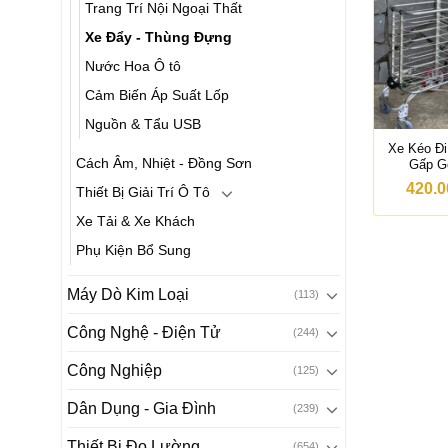
Trang Trí Nội Ngoại Thất
Xe Đẩy - Thùng Đựng
Nước Hoa Ô tô
Cảm Biến Áp Suất Lốp
Nguồn & Tẩu USB
Xe Kéo Đi
Cách Âm, Nhiệt - Đồng Sơn
Gấp G
420.0
Thiết Bị Giải Trí Ô Tô
Xe Tải & Xe Khách
Phụ Kiện Bổ Sung
Máy Dò Kim Loại
(113)
Công Nghệ - Điện Tử
(244)
Công Nghiệp
(125)
Dân Dụng - Gia Đình
(239)
Thiết Bị Đo Lường
(654)