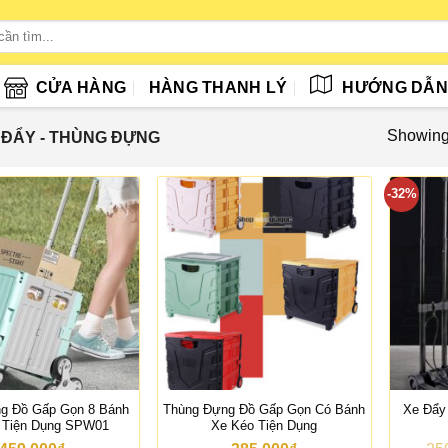
CỬA HÀNG
HÀNG THANH LÝ
HƯỚNG DẪ
Showing 
 ĐẨY - THÙNG ĐỰNG
-32%
g Đồ Gấp Gọn 8 Bánh
Thùng Đựng Đồ Gấp Gọn Có Bánh
Xe Đẩy
 Tiện Dụng SPW01
Xe Kéo Tiện Dụng