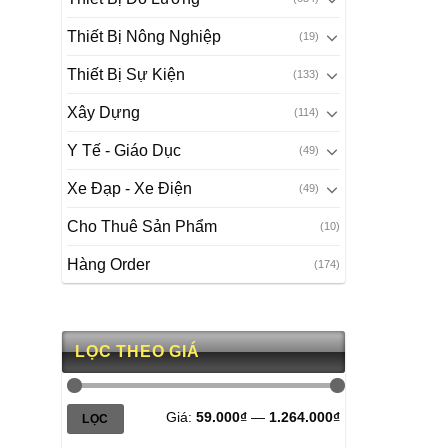
Thiết Bị Nông Nghiệp
(19)
Thiết Bị Sự Kiện
(133)
Xây Dựng
(114)
Y Tế - Giáo Dục
(49)
Xe Đạp - Xe Điện
(49)
Cho Thuê Sản Phẩm
(10)
Hàng Order
(174)
LỌC THEO GIÁ
Giá
Giá
Giá:
59.000₫
—
1.264.000₫
LỌC
tối
tối
thiểu
đa