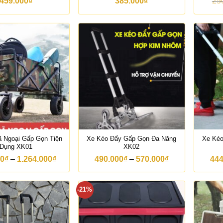
459.000
₫
385.000
₫
25
 Ngoại Gấp Gọn Tiện
Xe Kéo Đẩy Gấp Gọn Đa Năng
Xe Kéo
Dụng XK01
XK02
K
K
00
₫
–
1.264.000
₫
490.000
₫
–
570.000
₫
444
h
h
o
o
ả
ả
-21%
n
n
g
g
g
g
i
i
á
á