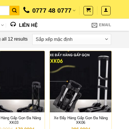
0777 48 0777
N
LIÊN HỆ
EMAIL
all 12 results
 Hàng Gấp Gọn Đa Năng
Xe Đẩy Hàng Gấp Gọn Đa Năng
XK03
XK06