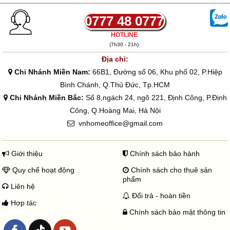
đ
n
ố
i
ế
g
c
ệ
n
g
l
n
0777 48 0777
1
i
à
t
7
á
:
ạ
HOTLINE
.
:
2
i
(7h30 - 21h)
5
t
.
l
0
ừ
5
à
Địa chỉ:
0
1
0
:
Chi Nhánh Miền Nam:
66B1, Đường số 06, Khu phố 02, P.Hiệp
.
5
0
2
0
2
.
.
Bình Chánh, Q.Thủ Đức, Tp.HCM
0
.
0
0
Chi Nhánh Miền Bắc:
Số 8,ngách 24, ngõ 221, Định Công, P.Định
0
0
0
5
₫
0
0
0
Công, Q.Hoàng Mai, Hà Nội
0
₫
.
vnhomeoffice@gmail.com
₫
.
0
đ
0
ế
0
n
₫
Giới thiệu
Chính sách bảo hành
7
.
.
Quy chế hoạt động
Chính sách cho thuê sản
6
phẩm
1
Liên hệ
7
Đổi trả - hoàn tiền
.
Hợp tác
0
Chính sách bảo mật thông tin
0
0