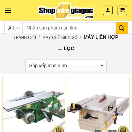
Skip
to
content
/
/
MÁY LIÊN HỢP
TRANG CHỦ
MÁY CHẾ BIẾN GỖ
LỌC