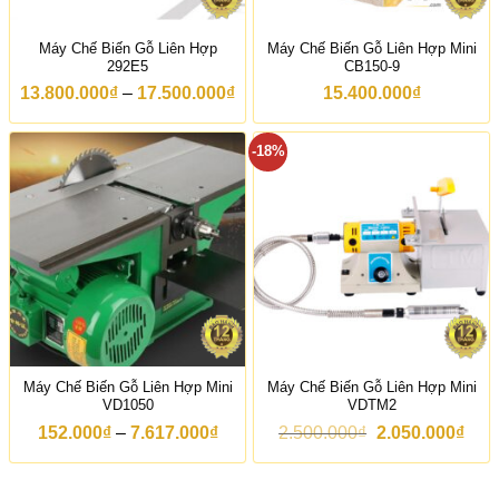
Máy Chế Biến Gỗ Liên Hợp
Máy Chế Biến Gỗ Liên Hợp Mini
292E5
CB150-9
K
13.800.000
₫
–
17.500.000
₫
15.400.000
₫
h
o
ả
-18%
n
g
g
i
á
:
t
ừ
1
3
.
8
0
Máy Chế Biến Gỗ Liên Hợp Mini
Máy Chế Biến Gỗ Liên Hợp Mini
0
VD1050
VDTM2
.
0
K
G
G
152.000
₫
–
7.617.000
₫
2.500.000
₫
2.050.000
₫
0
h
i
i
0
o
á
á
₫
ả
g
h