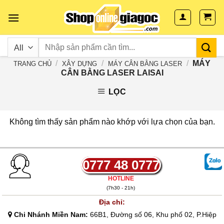
Skip
to
content
/
/
/
MÁY
TRANG CHỦ
XÂY DỰNG
MÁY CÂN BẰNG LASER
CÂN BẰNG LASER LAISAI
LỌC
Không tìm thấy sản phẩm nào khớp với lựa chọn của bạn.
0777 48 0777
HOTLINE
(7h30 - 21h)
Địa chỉ:
Chi Nhánh Miền Nam:
66B1, Đường số 06, Khu phố 02, P.Hiệp