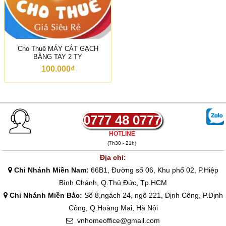
.
ừ
0
2
0
.
0
9
₫
0
0
Cho Thuê MÁY CẮT GẠCH
.
BẰNG TAY 2 TY
0
0
100.000
₫
0
₫
đ
ế
n
4
0777 48 0777
.
0
HOTLINE
7
(7h30 - 21h)
2
.
Địa chỉ:
0
Chi Nhánh Miền Nam:
66B1, Đường số 06, Khu phố 02, P.Hiệp
0
0
Bình Chánh, Q.Thủ Đức, Tp.HCM
₫
Chi Nhánh Miền Bắc:
Số 8,ngách 24, ngõ 221, Định Công, P.Định
Công, Q.Hoàng Mai, Hà Nội
vnhomeoffice@gmail.com