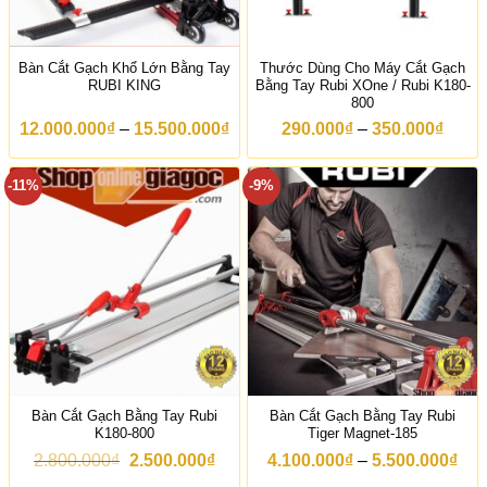
Bàn Cắt Gạch Khổ Lớn Bằng Tay
Thước Dùng Cho Máy Cắt Gạch
RUBI KING
Bằng Tay Rubi XOne / Rubi K180-
800
K
K
12.000.000
₫
–
15.500.000
₫
290.000
₫
–
350.000
₫
h
h
o
o
ả
ả
-11%
-9%
n
n
g
g
g
g
i
i
á
á
:
:
t
t
ừ
ừ
1
2
2
9
.
0
0
.
0
0
Bàn Cắt Gạch Bằng Tay Rubi
Bàn Cắt Gạch Bằng Tay Rubi
0
0
K180-800
Tiger Magnet-185
.
0
0
₫
G
G
K
2.800.000
₫
2.500.000
₫
4.100.000
₫
–
5.500.000
₫
0
đ
i
i
h