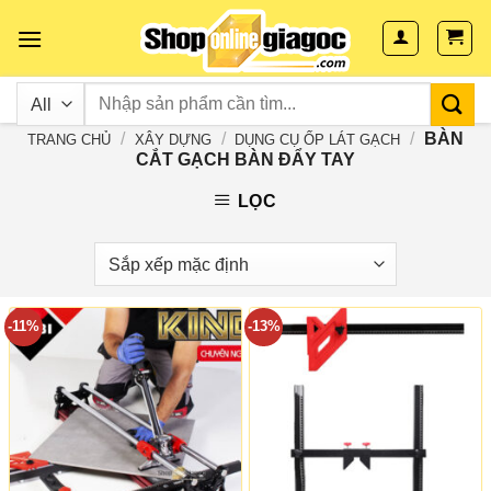
Skip
to
content
/
/
/
BÀN
TRANG CHỦ
XÂY DỰNG
DỤNG CỤ ỐP LÁT GẠCH
CẮT GẠCH BÀN ĐẨY TAY
LỌC
-11%
-13%