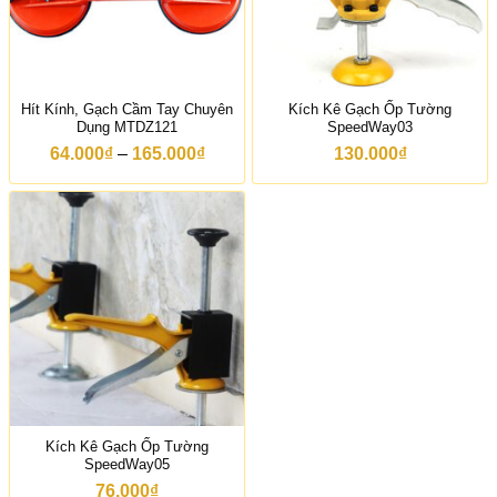
Hít Kính, Gạch Cầm Tay Chuyên
Kích Kê Gạch Ốp Tường
Dụng MTDZ121
SpeedWay03
K
64.000
₫
–
165.000
₫
130.000
₫
h
o
ả
n
g
g
i
á
:
t
ừ
6
4
.
0
0
Kích Kê Gạch Ốp Tường
0
SpeedWay05
₫
đ
76.000
₫