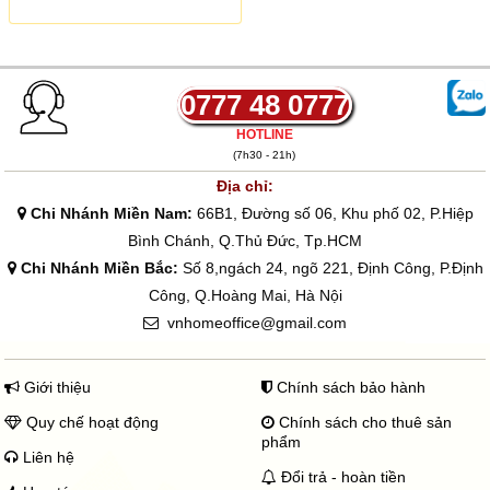
ế
n
1
6
5
.
0777 48 0777
0
0
HOTLINE
0
(7h30 - 21h)
₫
Địa chỉ:
Chi Nhánh Miền Nam:
66B1, Đường số 06, Khu phố 02, P.Hiệp
Bình Chánh, Q.Thủ Đức, Tp.HCM
Chi Nhánh Miền Bắc:
Số 8,ngách 24, ngõ 221, Định Công, P.Định
Công, Q.Hoàng Mai, Hà Nội
vnhomeoffice@gmail.com
Giới thiệu
Chính sách bảo hành
Quy chế hoạt động
Chính sách cho thuê sản
phẩm
Liên hệ
Đổi trả - hoàn tiền