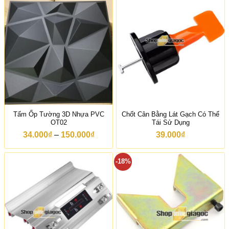
ả
n
g
g
i
á
:
t
ừ
8
5
.
0
0
Tấm Ốp Tường 3D Nhựa PVC
Chốt Cân Bằng Lát Gạch Có Thể
0
OT02
Tái Sử Dụng
₫
đ
K
34.000
₫
–
150.000
₫
39.000
₫
ế
h
n
o
1
ả
-18%
0
n
5
g
.
g
0
i
0
á
0
:
₫
t
ừ