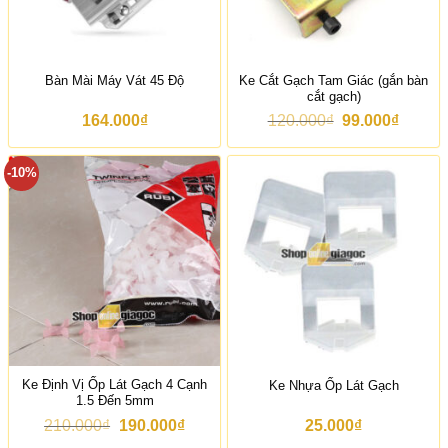
3
4
.
0
0
Ke Cắt Gạch Tam Giác (gắn bàn
Bàn Mài Máy Vát 45 Độ
0
cắt gạch)
₫
đ
G
G
164.000
₫
120.000
₫
99.000
₫
ế
i
i
n
á
á
1
g
h
-10%
5
ố
i
0
c
ệ
.
l
n
0
à
t
0
:
ạ
0
1
i
₫
2
l
0
à
.
:
0
9
0
9
0
.
₫
0
Ke Định Vị Ốp Lát Gạch 4 Cạnh
Ke Nhựa Ốp Lát Gạch
.
0
1.5 Đến 5mm
0
₫
G
G
210.000
₫
190.000
₫
25.000
₫
.
i
i