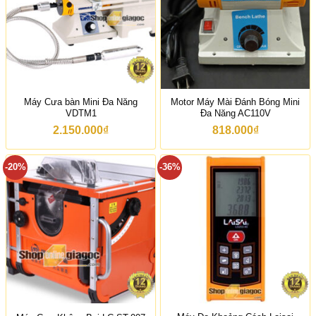
Máy Cưa bàn Mini Đa Năng
Motor Máy Mài Đánh Bóng Mini
VDTM1
Đa Năng AC110V
2.150.000
₫
818.000
₫
-20%
-36%