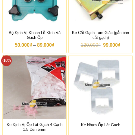
Bộ Định Vị Khoan Lỗ Kính Và
Ke Cắt Gạch Tam Giác (gắn bàn
Gạch Ốp
cắt gạch)
K
G
G
50.000
₫
–
89.000
₫
120.000
₫
99.000
₫
h
i
i
o
á
á
ả
g
h
-10%
n
ố
i
g
c
ệ
g
l
n
i
à
t
á
:
ạ
:
1
i
t
2
l
ừ
0
à
5
.
:
0
0
9
.
0
9
0
0
.
0
₫
0
Ke Định Vị Ốp Lát Gạch 4 Cạnh
Ke Nhựa Ốp Lát Gạch
0
.
0
1.5 Đến 5mm
₫
0