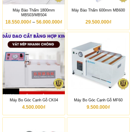
.
7
0
0
Máy Bào Thẩm 1800mm
Máy Bào Thẩm 600mm MB600
0
.
MB503/MB504
0
0
₫
0
K
18.550.000
₫
–
56.000.000
₫
29.500.000
₫
đ
0
h
ế
₫
o
n
đ
ả
3
ế
n
2
n
g
9
1
g
.
.
i
0
9
á
0
6
:
0
9
t
₫
.
ừ
0
1
0
8
0
.
₫
5
5
Máy Bo Góc Cạnh Gỗ CK04
Máy Bo Góc Cạnh Gỗ MF60
0
.
4.500.000
₫
9.500.000
₫
0
0
0
₫
đ