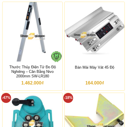
ế
o
n
ả
1
n
.
g
4
g
5
i
0
á
.
:
0
t
0
ừ
0
8
₫
8
.
0
0
Thước Thủy Điện Tử Đo Độ
Bàn Mài Máy Vát 45 Độ
0
Nghiêng – Cân Bằng Nivo
₫
2000mm SW-LR180
đ
ế
1.462.000
₫
164.000
₫
n
1
6
-47%
-18%
5
.
0
0
0
₫