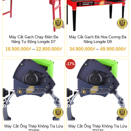
:
t
ừ
1
4
.
0
0
Máy Cắt Gạch Chạy Điện Đa
Máy Cắt Gạch Đá Hoa Cương Đa
0
Năng Tự Động Longde D7
Năng Longde D9
.
0
K
K
18.500.000
₫
–
22.800.000
₫
34.900.000
₫
–
49.900.000
₫
0
h
h
0
o
o
₫
ả
ả
-17%
đ
n
n
ế
g
g
n
g
g
1
i
i
7
á
á
.
:
:
0
t
t
0
ừ
ừ
0
1
3
.
8
4
0
.
.
0
5
9
0
0
0
Máy Cắt Ống Thép Không Tia Lửa
Máy Cắt Ống Thép Không Tia Lửa
₫
0
0
ZD400
ZD220