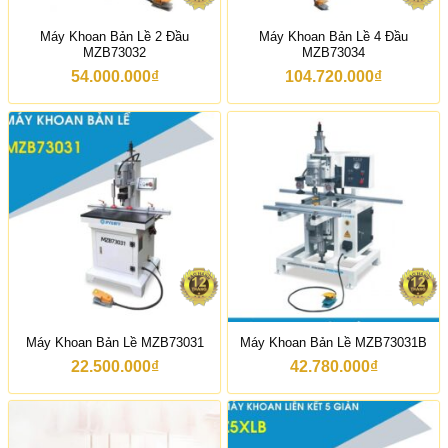
8
9
0
9
Máy Khoan Bản Lề 2 Đầu
Máy Khoan Bản Lề 4 Đầu
0
.
MZB73032
MZB73034
.
0
0
0
54.000.000
₫
104.720.000
₫
0
0
0
₫
₫
đ
đ
ế
ế
n
n
1
1
8
7
.
.
2
5
3
0
0
0
.
.
0
0
0
0
0
0
₫
Máy Khoan Bản Lề MZB73031
Máy Khoan Bản Lề MZB73031B
₫
22.500.000
₫
42.780.000
₫