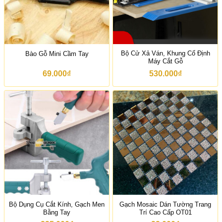
t
7
l
ừ
0
à
1
.
:
2
0
5
.
0
4
0
0
0
0
₫
.
Bộ Cử Xả Ván, Khung Cố Định
Bào Gỗ Mini Cầm Tay
0
.
0
Máy Cắt Gỗ
.
0
0
0
69.000
₫
530.000
₫
0
₫
0
.
₫
đ
ế
n
1
5
.
5
0
0
.
0
0
0
Bộ Dụng Cụ Cắt Kính, Gạch Men
Gạch Mosaic Dán Tường Trang
₫
Bằng Tay
Trí Cao Cấp OT01