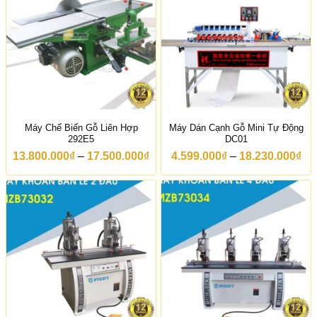
ế
n
5
6
.
0
0
0
.
0
0
Máy Chế Biến Gỗ Liên Hợp
Máy Dán Cạnh Gỗ Mini Tự Động
0
292E5
DC01
₫
K
K
13.800.000
₫
–
17.500.000
₫
4.599.000
₫
–
18.230.000
₫
h
h
o
o
ả
ả
n
n
g
g
g
g
i
i
á
á
:
:
t
t
ừ
ừ
1
4
3
.
.
5