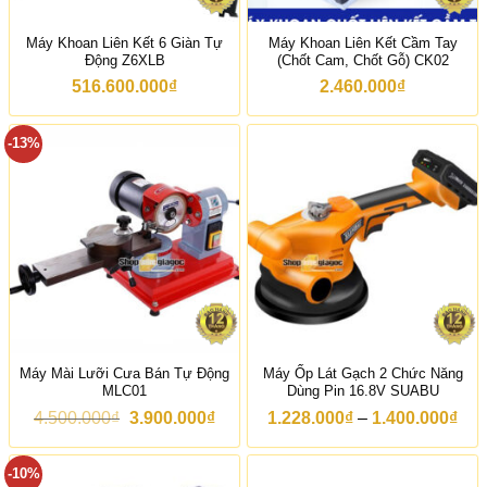
Máy Khoan Liên Kết 6 Giàn Tự
Máy Khoan Liên Kết Cầm Tay
Động Z6XLB
(Chốt Cam, Chốt Gỗ) CK02
516.600.000
₫
2.460.000
₫
-13%
Máy Mài Lưỡi Cưa Bán Tự Động
Máy Ốp Lát Gạch 2 Chức Năng
MLC01
Dùng Pin 16.8V SUABU
G
G
K
4.500.000
₫
3.900.000
₫
1.228.000
₫
–
1.400.000
₫
i
i
h
á
á
o
g
h
ả
-10%
ố
i
n