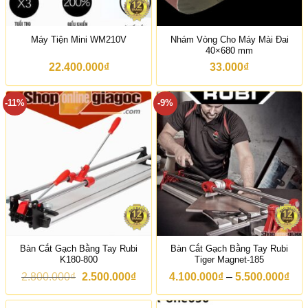
0
0
5
.
₫
.
.
0
0
4
0
Nhám Vòng Cho Máy Mài Đai
Máy Tiện Mini WM210V
0
0
0
40×680 mm
0
0
.
₫
.
0
22.400.000
₫
33.000
₫
.
0
0
0
0
0
₫
-11%
-9%
₫
đ
.
ế
n
2
1
.
0
0
0
.
0
0
0
Bàn Cắt Gạch Bằng Tay Rubi
Bàn Cắt Gạch Bằng Tay Rubi
₫
K180-800
Tiger Magnet-185
G
G
K
2.800.000
₫
2.500.000
₫
4.100.000
₫
–
5.500.000
₫
i
i
h
á
á
o