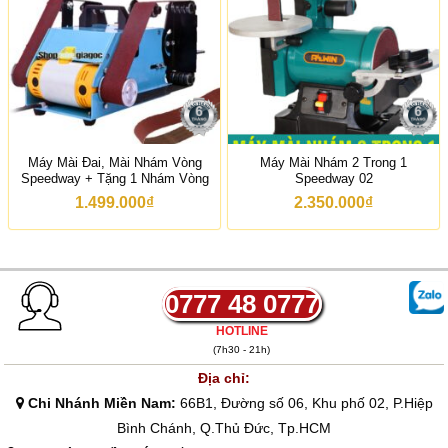
i
á
:
t
ừ
2
.
4
1
0
Máy Mài Đai, Mài Nhám Vòng
Máy Mài Nhám 2 Trong 1
.
Speedway + Tặng 1 Nhám Vòng
Speedway 02
0
0
1.499.000
₫
2.350.000
₫
0
₫
đ
ế
n
6
0777 48 0777
.
9
HOTLINE
0
(7h30 - 21h)
0
.
Địa chỉ:
0
Chi Nhánh Miền Nam:
66B1, Đường số 06, Khu phố 02, P.Hiệp
0
0
Bình Chánh, Q.Thủ Đức, Tp.HCM
₫