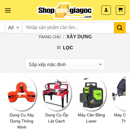
Skip
to
content
/
XÂY DỰNG
TRANG CHỦ
LỌC
Dụng Cụ Xây
Dụng Cụ Ốp
Máy Cân Bằng
Máy Cắt
Dựng Thông
Lát Gạch
Laser
Thé
Minh