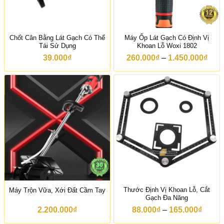
0
2
0
.
0
9
₫
0
0
Chốt Cân Bằng Lát Gạch Có Thể
Máy Ốp Lát Gạch Có Định Vị
.
Tái Sử Dụng
Khoan Lỗ Woxi 1802
0
0
K
39.000
₫
260.000
₫
–
1.450.000
₫
0
h
₫
o
đ
ả
ế
n
n
g
4
g
.
i
0
á
7
:
2
t
.
ừ
0
2
0
6
0
0
₫
.
0
Thước Định Vị Khoan Lỗ, Cắt
Máy Trộn Vữa, Xới Đất Cầm Tay
0
Gạch Đa Năng
0
₫
K
2.200.000
₫
88.000
₫
–
165.000
₫
đ
h