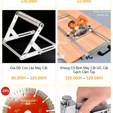
235.000
₫
22.000
₫
Khung Cố Định Máy Cắt Gỗ, Cắt
Giá Đỡ Con Lăn Máy Cắt
Gạch Cầm Tay
K
K
85.000
₫
–
105.000
₫
325.000
₫
–
529.000
₫
h
h
o
o
ả
ả
-25%
n
n
g
g
g
g
i
i
á
á