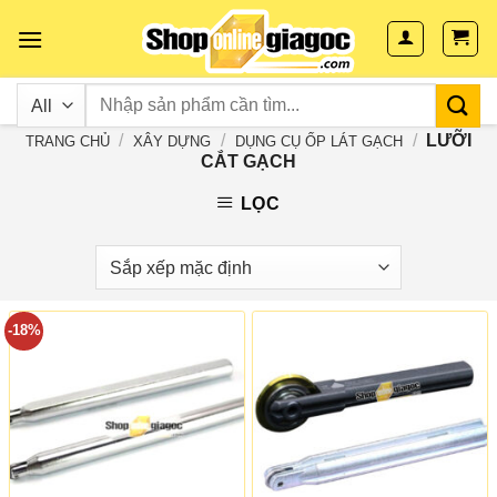
Skip
to
content
/
/
/
LƯỠI
TRANG CHỦ
XÂY DỰNG
DỤNG CỤ ỐP LÁT GẠCH
CẮT GẠCH
LỌC
-18%