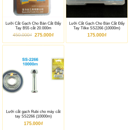
.
:
0
2
0
2
0
5
₫
.
Lưỡi Cắt Gạch Cho Bàn Cắt Đẩy
Lưỡi Cắt Gạch Cho Bàn Cắt Đẩy
.
0
Tay B55 cắt 20.000m
Tay Tilke SS2266 (10000m)
0
0
G
G
450.000
₫
275.000
₫
175.000
₫
₫
i
i
.
á
á
g
h
ố
i
c
ệ
l
n
à
t
:
ạ
4
i
5
l
0
à
.
:
0
2
0
7
0
5
₫
.
Lưỡi cắt gạch Rubi cho máy cắt
.
0
tay SS2266 (10000m)
0
0
175.000
₫
₫