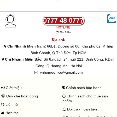
.
0777 48 0777
HOTLINE
(7h30 - 21h)
Địa chỉ:
Chi Nhánh Miền Nam:
66B1, Đường số 06, Khu phố 02, P.Hiệp
Bình Chánh, Q.Thủ Đức, Tp.HCM
Chi Nhánh Miền Bắc:
Số 8,ngách 24, ngõ 221, Định Công, P.Định
Công, Q.Hoàng Mai, Hà Nội
vnhomeoffice@gmail.com
Giới thiệu
Chính sách bảo hành
Quy chế hoạt động
Chính sách cho thuê sản
phẩm
Liên hệ
Đổi trả - hoàn tiền
Hợp tác