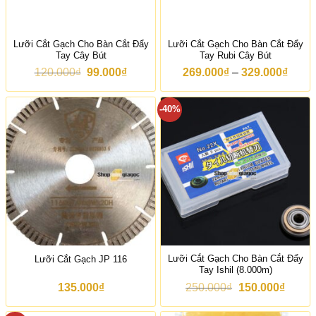
Lưỡi Cắt Gạch Cho Bàn Cắt Đẩy
Lưỡi Cắt Gạch Cho Bàn Cắt Đẩy
Tay Cây Bút
Tay Rubi Cây Bút
G
G
K
120.000
₫
99.000
₫
269.000
₫
–
329.000
₫
i
i
h
á
á
o
g
h
ả
-40%
ố
i
n
c
ệ
g
l
n
g
à
t
i
:
ạ
á
1
i
:
2
l
t
0
à
ừ
.
:
2
0
9
6
0
9
9
0
.
.
₫
0
0
Lưỡi Cắt Gạch Cho Bàn Cắt Đẩy
Lưỡi Cắt Gạch JP 116
.
0
0
Tay Ishil (8.000m)
0
0
₫
₫
G
G
135.000
₫
250.000
₫
150.000
₫
.
đ
i
i
ế
á
á