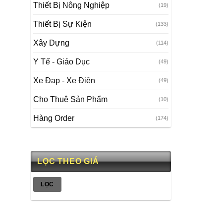
Thiết Bị Nông Nghiệp
(19)
Thiết Bị Sự Kiện
(133)
Xây Dựng
(114)
Y Tế - Giáo Dục
(49)
Xe Đạp - Xe Điện
(49)
Cho Thuê Sản Phẩm
(10)
Hàng Order
(174)
LỌC THEO GIÁ
Giá
Giá
LỌC
tối
tối
thiểu
đa