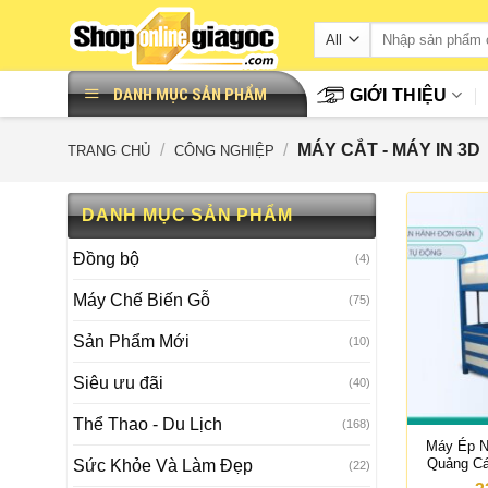
Skip
to
content
DANH MỤC SẢN PHẨM
GIỚI THIỆU
/
/
MÁY CẮT - MÁY IN 3D
TRANG CHỦ
CÔNG NGHIỆP
DANH MỤC SẢN PHẨM
Đồng bộ
(4)
Máy Chế Biến Gỗ
(75)
Sản Phẩm Mới
(10)
Siêu ưu đãi
(40)
Thể Thao - Du Lịch
(168)
Máy Ép N
Quảng C
Sức Khỏe Và Làm Đẹp
(22)