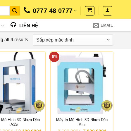
0777 48 0777
N
LIÊN HỆ
EMAIL
 all 4 results
-8%
n Mô Hình 3D Nhựa Dẻo
Máy In Mô Hình 3D Nhựa Dẻo
A3S
Mini