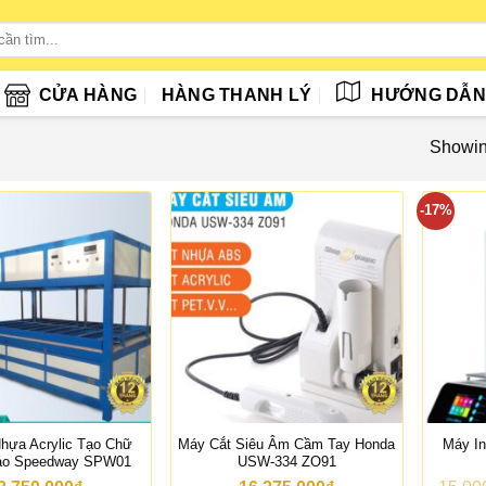
CỬA HÀNG
HÀNG THANH LÝ
HƯỚNG DẪ
Showing
-17%
hựa Acrylic Tạo Chữ
Máy Cắt Siêu Âm Cầm Tay Honda
Máy I
áo Speedway SPW01
USW-334 ZO91