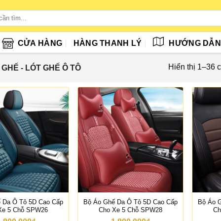
CỬA HÀNG
HÀNG THANH LÝ
HƯỚNG DẪ
Hiển thị 1–36 
GHẾ - LÓT GHẾ Ô TÔ
 Da Ô Tô 5D Cao Cấp
Bộ Áo Ghế Da Ô Tô 5D Cao Cấp
Bộ Áo 
Xe 5 Chỗ SPW26
Cho Xe 5 Chỗ SPW28
Ch