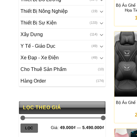
Bộ Áo Ghế 
Họa T
Thiết Bị Nông Nghiệp
(19)
Thiết Bị Sự Kiện
(133)
Xây Dựng
(114)
Y Tế - Giáo Dục
(49)
Xe Đạp - Xe Điện
(49)
Cho Thuê Sản Phẩm
(10)
Hàng Order
(174)
Bộ Áo Ghế 
LỌC THEO GIÁ
Giá
Giá
Giá:
49.000₫
—
5.490.000₫
LỌC
tối
tối
thiểu
đa