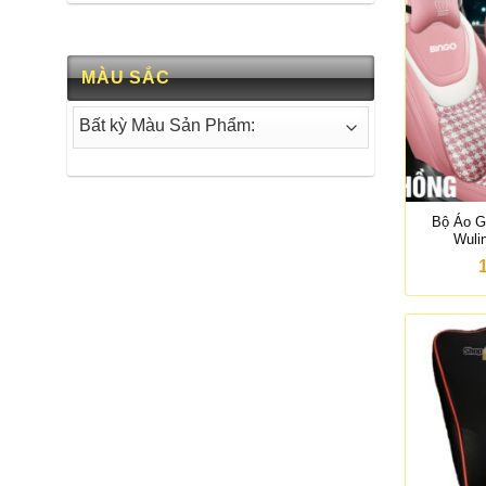
MÀU SẮC
Bộ Áo G
Wuli