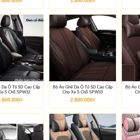
1.800.000
₫
1.800.000
₫
 Da Ô Tô 5D Cao Cấp
Bộ Áo Ghế Da Ô Tô 5D Cao Cấp
Bộ Áo 
Xe 5 Chỗ SPW32
Cho Xe 5 Chỗ SPW33
Ch
2.600.000
₫
2.800.000
₫