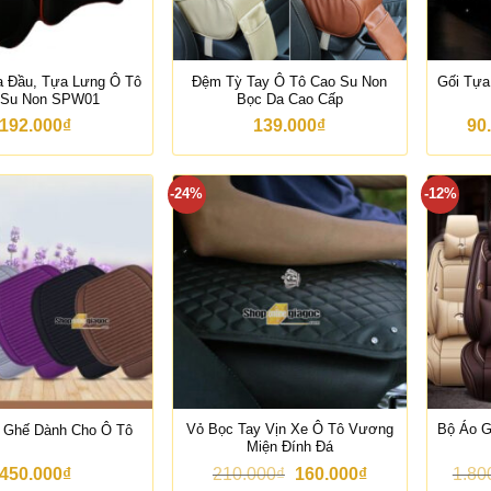
a Đầu, Tựa Lưng Ô Tô
Đệm Tỳ Tay Ô Tô Cao Su Non
Gối Tựa
 Su Non SPW01
Bọc Da Cao Cấp
192.000
₫
139.000
₫
90
-24%
-12%
Vỏ Bọc Tay Vịn Xe Ô Tô Vương
Bộ Áo G
 Ghế Dành Cho Ô Tô
Miện Đính Đá
G
G
450.000
₫
210.000
₫
160.000
₫
1.80
i
i