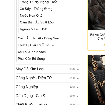
Trang Trí Nội Ngoại Thất
Xe Đẩy - Thùng Đựng
Nước Hoa Ô tô
Cảm Biến Áp Suất Lốp
Nguồn & Tẩu USB
Bộ Áo Ghế
Cách Âm, Nhiệt - Đồng Sơn
Cho 
Thiết Bị Giải Trí Ô Tô
Xe Tải & Xe Khách
Phụ Kiện Bổ Sung
Máy Dò Kim Loại
(113)
Công Nghệ - Điện Tử
(244)
Công Nghiệp
(125)
Dân Dụng - Gia Đình
(239)
Thiết Bị Đo Lường
(654)