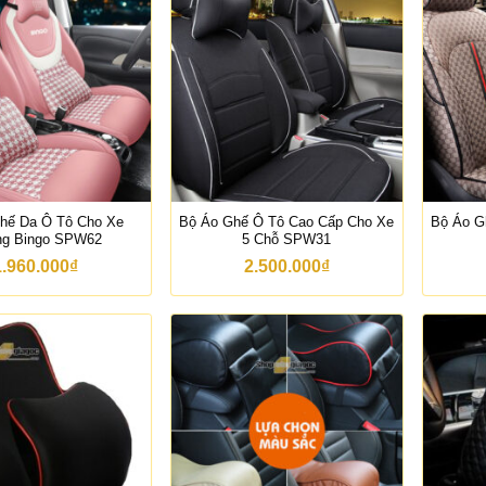
hế Da Ô Tô Cho Xe
Bộ Áo Ghế Ô Tô Cao Cấp Cho Xe
Bộ Áo G
ng Bingo SPW62
5 Chỗ SPW31
1.960.000
₫
2.500.000
₫