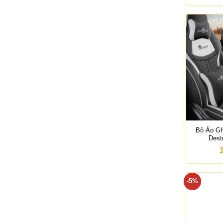
Bộ Áo G
Dest
-5%