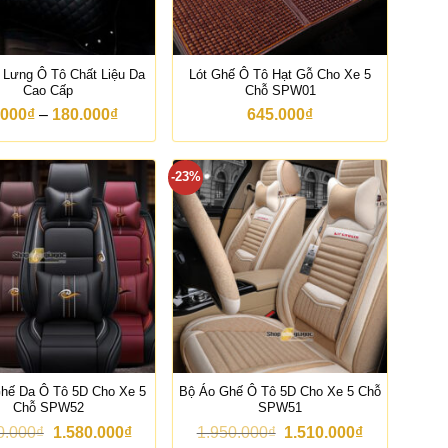
7
0
.
0
0
 Lưng Ô Tô Chất Liệu Da
Lót Ghế Ô Tô Hạt Gỗ Cho Xe 5
0
Cao Cấp
Chỗ SPW01
₫
K
.000
₫
–
180.000
₫
645.000
₫
đ
h
ế
o
n
ả
1
-23%
n
9
g
0
g
.
i
0
á
0
:
0
t
₫
ừ
9
0
.
0
0
0
hế Da Ô Tô 5D Cho Xe 5
Bộ Áo Ghế Ô Tô 5D Cho Xe 5 Chỗ
₫
Chỗ SPW52
SPW51
đ
G
G
G
G
0.000
₫
1.580.000
₫
1.950.000
₫
1.510.000
₫
ế
i
i
i
i