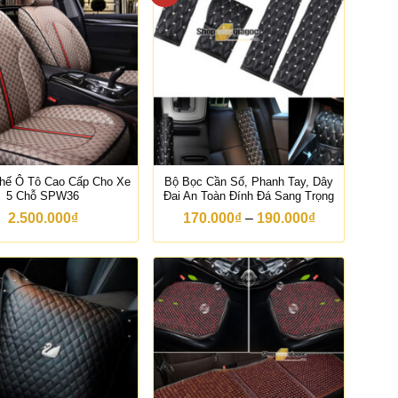
hế Ô Tô Cao Cấp Cho Xe
Bộ Bọc Cần Số, Phanh Tay, Dây
5 Chỗ SPW36
Đai An Toàn Đính Đá Sang Trọng
K
2.500.000
₫
170.000
₫
–
190.000
₫
h
o
ả
n
g
g
i
á
:
t
ừ
1