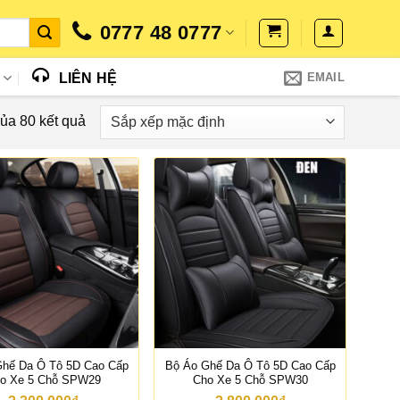
0777 48 0777
N
LIÊN HỆ
EMAIL
của 80 kết quả
Ghế Da Ô Tô 5D Cao Cấp
Bộ Áo Ghế Da Ô Tô 5D Cao Cấp
o Xe 5 Chỗ SPW29
Cho Xe 5 Chỗ SPW30