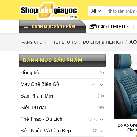
Skip
to
content
DANH MỤC SẢN PHẨM
GIỚI THIỆU
/
/
/
ÁO 
TRANG CHỦ
THIẾT BỊ Ô TÔ
ĐỒ CHƠI & TIỆN ÍCH
DANH MỤC SẢN PHẨM
Đồng bộ
(4)
Máy Chế Biến Gỗ
(75)
Sản Phẩm Mới
(10)
Siêu ưu đãi
(40)
Thể Thao - Du Lịch
(168)
Bộ Áo Ghế
Cho 
Sức Khỏe Và Làm Đẹp
(22)