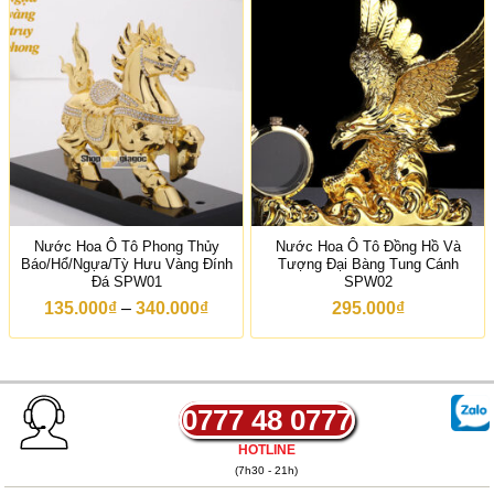
ả
n
g
g
i
á
:
t
ừ
2
5
0
.
0
Nước Hoa Ô Tô Phong Thủy
Nước Hoa Ô Tô Đồng Hồ Và
0
Báo/Hổ/Ngựa/Tỳ Hưu Vàng Đính
Tượng Đại Bàng Tung Cánh
0
Đá SPW01
SPW02
₫
đ
K
135.000
₫
–
340.000
₫
295.000
₫
ế
h
n
o
2
ả
7
n
0
g
.
g
0777 48 0777
0
i
0
á
HOTLINE
0
:
(7h30 - 21h)
₫
t