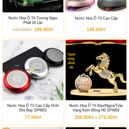
Nước Hoa Ô Tô Tượng Ngọc
Nước Hoa Ô Tô Cao Cấp
Phật Di Lặc
G
G
250.000
₫
199.000
₫
145.000
₫
i
i
á
á
g
h
ố
i
c
ệ
l
n
à
t
:
ạ
2
i
5
l
0
à
.
:
0
1
0
9
0
9
₫
.
Nước Hoa Ô Tô Cao Cấp Hình
Nước Hoa Ô Tô Báo/Ngựa/Trâu
.
0
Đĩa Bay SPW03
Vàng Kèm Đồng Hồ SPW02
0
0
K
77.000
₫
250.000
₫
–
270.000
₫
₫
h
.
o