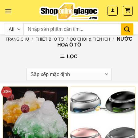
Skip
to
content
/
/
/
NƯỚC
TRANG CHỦ
THIẾT BỊ Ô TÔ
ĐỒ CHƠI & TIỆN ÍCH
HOA Ô TÔ
LỌC
-20%