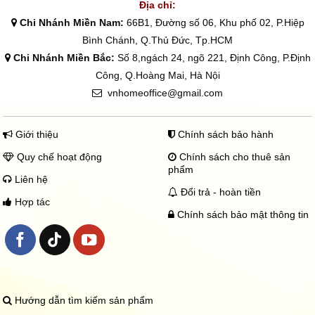
ừ
Địa chỉ:
1
Chi Nhánh Miền Nam:
66B1, Đường số 06, Khu phố 02, P.Hiệp
3
5
Bình Chánh, Q.Thủ Đức, Tp.HCM
.
Chi Nhánh Miền Bắc:
Số 8,ngách 24, ngõ 221, Định Công, P.Định
0
0
Công, Q.Hoàng Mai, Hà Nội
0
vnhomeoffice@gmail.com
₫
đ
ế
n
Giới thiệu
Chính sách bảo hành
3
4
Quy chế hoạt động
Chính sách cho thuê sản
0
phẩm
.
Liên hệ
0
Đổi trả - hoàn tiền
0
Hợp tác
0
Chính sách bảo mật thông tin
₫
Hướng dẫn tìm kiếm sản phẩm