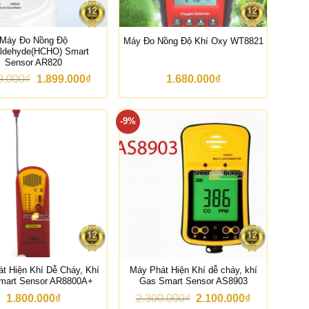
.
.
0
0
0
5
0
0
Máy Đo Nồng Độ
Máy Đo Nồng Độ Khí Oxy WT8821
₫
.
ldehyde(HCHO) Smart
.
0
Sensor AR820
0
G
G
9.000
₫
1.899.000
₫
1.680.000
₫
0
i
i
₫
á
á
.
g
h
-9%
ố
i
c
ệ
l
n
à
t
:
ạ
2
i
.
l
3
à
9
:
9
1
.
.
0
8
0
9
0
9
t Hiện Khí Dễ Cháy, Khí
Máy Phát Hiện Khí dễ cháy, khí
₫
.
mart Sensor AR8800A+
Gas Smart Sensor AS8903
.
0
G
G
1.800.000
₫
2.300.000
₫
2.100.000
₫
0
i
i