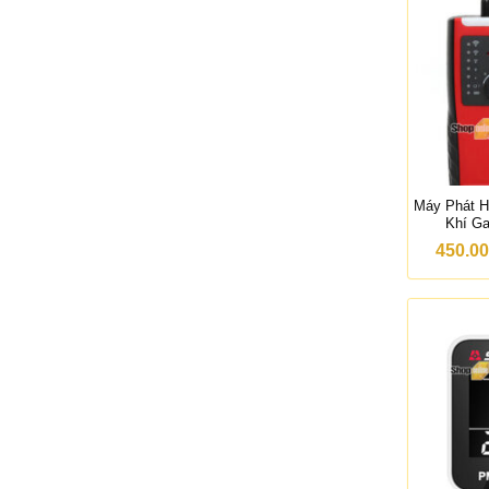
Máy Phát H
Khí G
450.0