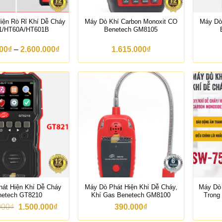
iện Rò Rỉ Khí Dễ Cháy
Máy Dò Khí Carbon Monoxit CO
Máy Dò
1/HT60A/HT601B
Benetech GM8105
K
000
₫
–
2.600.000
₫
1.615.000
₫
h
o
ả
n
g
g
i
á
:
t
ừ
1
.
9
0
0
.
át Hiện Khí Dễ Cháy
Máy Dò Phát Hiện Khí Dễ Cháy,
Máy Dò 
0
netech GT8210
Khí Gas Benetech GM8100
Tron
0
G
G
000
₫
1.500.000
₫
390.000
₫
0
i
i
₫