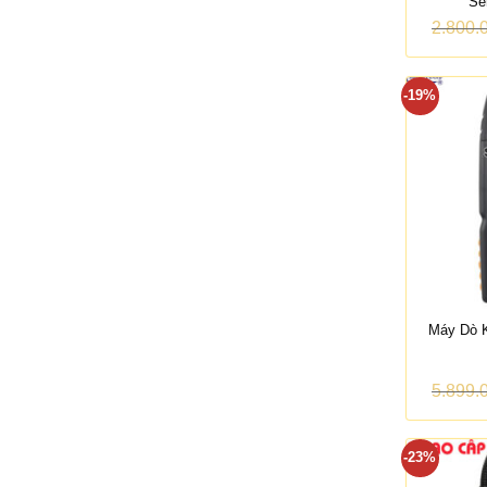
Se
2.800.
-19%
Máy Dò 
5.899.
-23%