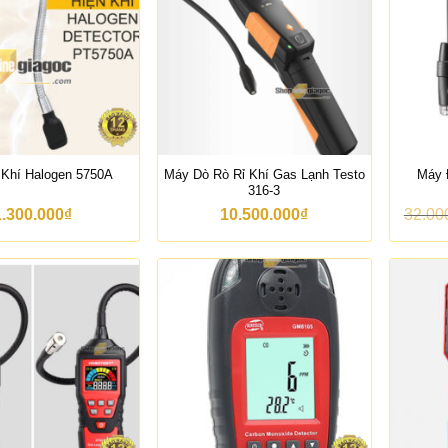
Máy Dò Rò Rỉ Khí Gas Lạnh Testo
Khí Halogen 5750A
Máy 
316-3
1.300.000
₫
10.500.000
₫
32.00