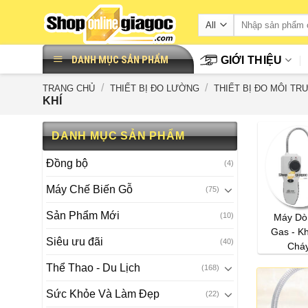
Skip
to
content
DANH MỤC SẢN PHẨM
GIỚI THIỆU
/
/
TRANG CHỦ
THIẾT BỊ ĐO LƯỜNG
THIẾT BỊ ĐO MÔI T
KHÍ
DANH MỤC SẢN PHẨM
Đồng bộ
(4)
Máy Chế Biến Gỗ
(75)
Sản Phẩm Mới
(10)
Máy Dò
Gas - K
Siêu ưu đãi
(40)
Chá
Thể Thao - Du Lịch
(168)
Sức Khỏe Và Làm Đẹp
(22)