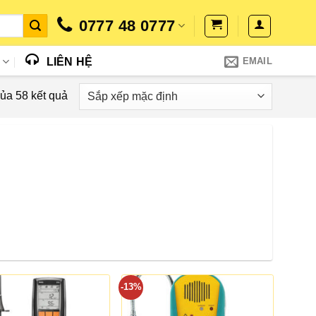
0777 48 0777
N
LIÊN HỆ
EMAIL
của 58 kết quả
-13%