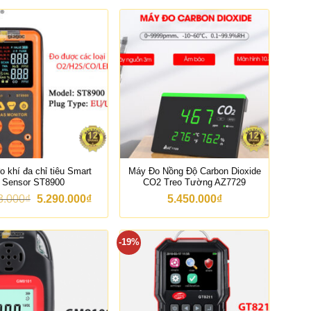
o khí đa chỉ tiêu Smart
Máy Đo Nồng Độ Carbon Dioxide
Sensor ST8900
CO2 Treo Tường AZ7729
G
G
3.000
₫
5.290.000
₫
5.450.000
₫
i
i
á
á
g
h
-19%
ố
i
c
ệ
l
n
à
t
:
ạ
6
i
.
l