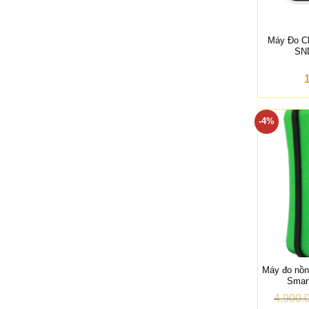
Máy Đo C
SN
-4%
Máy đo nồn
Smar
4.900.