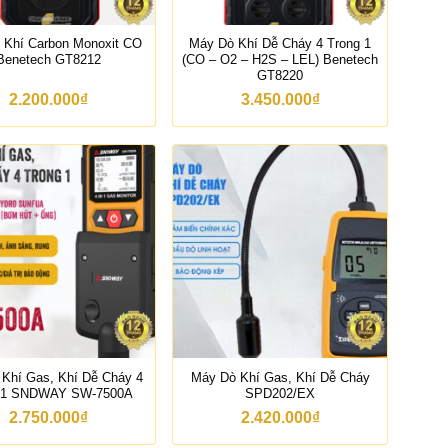
.
.
0
1
0
2
0
0
0
0
0
0
 Khí Carbon Monoxit CO
Máy Dò Khí Dễ Cháy 4 Trong 1
0
0
₫
.
Benetech GT8212
(CO – O2 – H2S – LEL) Benetech
₫
.
.
0
GT8220
.
0
0
2.200.000
₫
3.450.000
₫
0
0
0
₫
₫
.
.
Khí Gas, Khí Dễ Cháy 4
Máy Dò Khí Gas, Khí Dễ Cháy
g 1 SNDWAY SW-7500A
SPD202/EX
2.750.000
₫
2.420.000
₫