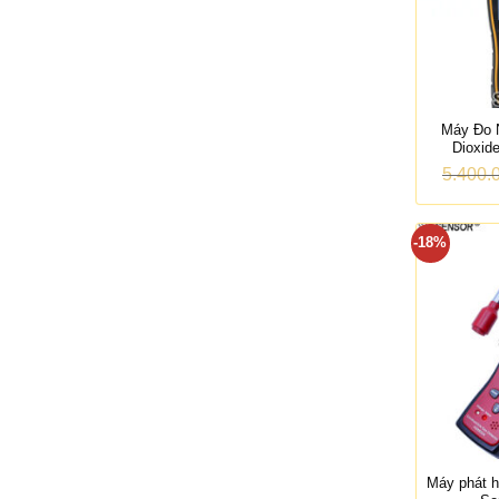
Máy Đo 
Dioxi
5.400.
-18%
Máy phát h