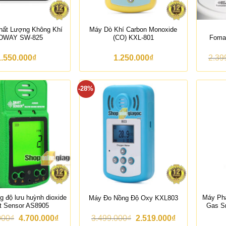
0
5
.
8
0
0
0
.
hất Lượng Không Khí
Máy Dò Khí Carbon Monoxide
0
0
DWAY SW-825
(CO) KXL-801
Foma
₫
0
đ
0
1.550.000
₫
1.250.000
₫
2.39
ế
₫
n
đ
1
ế
.
n
-28%
2
1
1
.
0
6
.
3
0
8
0
.
0
0
₫
0
0
₫
g độ lưu huỳnh dioxide
Máy Phá
Máy Đo Nồng Độ Oxy KXL803
t Sensor AS8905
Gas S
G
G
G
G
000
₫
4.700.000
₫
3.499.000
₫
2.519.000
₫
i
i
i
i