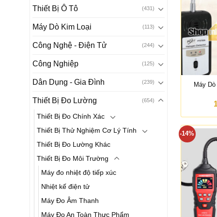
Thiết Bị Ô Tô
(431)
Máy Dò Kim Loại
(113)
Công Nghệ - Điện Tử
(244)
Công Nghiệp
(125)
Dân Dụng - Gia Đình
(239)
Máy Dò 
Thiết Bị Đo Lường
(654)
Thiết Bị Đo Chính Xác
Thiết Bị Thử Nghiệm Cơ Lý Tính
-14%
Thiết Bị Đo Lường Khác
Thiết Bị Đo Môi Trường
Máy đo nhiệt độ tiếp xúc
Nhiệt kế điện tử
Máy Đo Âm Thanh
Máy Đo An Toàn Thực Phẩm