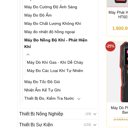
Máy Đo Cường Độ Ánh Sáng
Máy Phát H
Máy Đo Độ Ẩm
HT60
Máy Đo Chất Lượng Không Khí
1.900.
Máy đo nhiệt độ hồng ngoại
Máy Đo Nồng Độ Khí - Phát Hiện
-25%
Khí
Máy Dò Khí Gas - Khí Dễ Cháy
Máy Đo Các Loại Khí Tự Nhiên
Máy Đo Tốc Độ Gió
Nhiệt Ẩm Kế Tự Ghi
Thiết Bị Đo, Kiểm Tra Nước
Máy Dò Ph
Be
Thiết Bị Nông Nghiệp
(19)
2.000.
Thiết Bị Sự Kiện
(133)