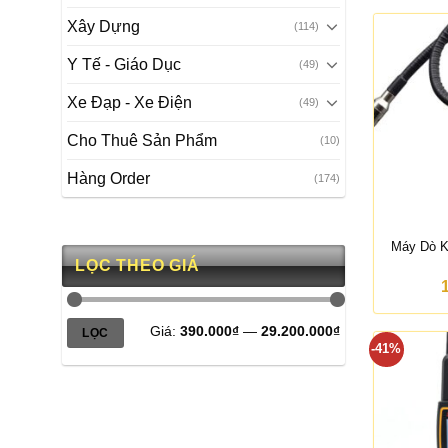
Xây Dựng
(114)
Y Tế - Giáo Dục
(49)
Xe Đạp - Xe Điện
(49)
Cho Thuê Sản Phẩm
(10)
Hàng Order
(174)
Máy Dò K
LỌC THEO GIÁ
Giá
Giá
Giá:
390.000₫
—
29.200.000₫
LỌC
tối
tối
thiểu
đa
-41%