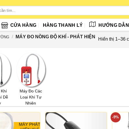
CỬA HÀNG
HÀNG THANH LÝ
HƯỚNG DẪ
/
MÁY ĐO NỒNG ĐỘ KHÍ - PHÁT HIỆN
RƯỜNG
Hiển thị 1–36 
 Khí
Máy Đo Các
hí Dễ
Loại Khí Tự
y
Nhiên
-9%