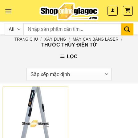
Skip
to
content
/
/
/
TRANG CHỦ
XÂY DỰNG
MÁY CÂN BẰNG LASER
THƯỚC THỦY ĐIỆN TỬ
LỌC