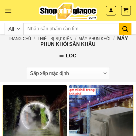
Skip
to
content
/
/
/
MÁY
TRANG CHỦ
THIẾT BỊ SỰ KIỆN
MÁY PHUN KHÓI
PHUN KHÓI SÂN KHẤU
LỌC