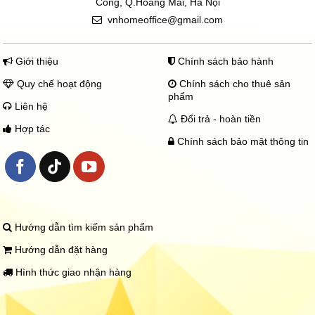
Công, Q.Hoàng Mai, Hà Nội
0
vnhomeoffice@gmail.com
₫
đ
ế
n
Giới thiệu
Chính sách bảo hành
1
8
Quy chế hoạt động
Chính sách cho thuê sản
0
phẩm
.
Liên hệ
0
Đổi trả - hoàn tiền
0
Hợp tác
0
Chính sách bảo mật thông tin
₫
Hướng dẫn tìm kiếm sản phẩm
Hướng dẫn đặt hàng
Hình thức giao nhận hàng