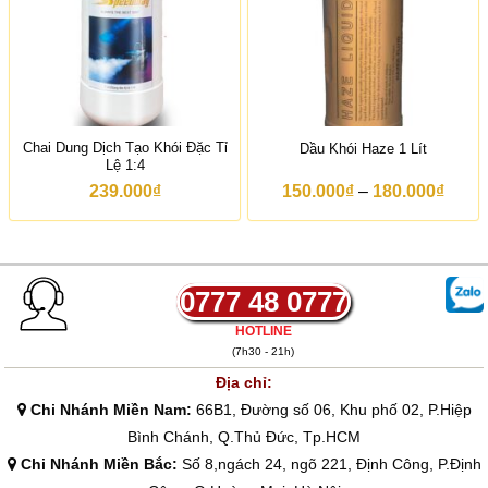
:
t
ừ
4
.
8
0
0
Chai Dung Dịch Tạo Khói Đặc Tỉ
Dầu Khói Haze 1 Lít
.
Lệ 1:4
0
0
K
239.000
₫
150.000
₫
–
180.000
₫
0
h
₫
o
đ
ả
ế
n
n
g
1
g
0777 48 0777
0
i
.
á
HOTLINE
0
:
(7h30 - 21h)
0
t
0
ừ
Địa chỉ:
.
1
Chi Nhánh Miền Nam:
66B1, Đường số 06, Khu phố 02, P.Hiệp
0
5
0
0
Bình Chánh, Q.Thủ Đức, Tp.HCM
0
.
Chi Nhánh Miền Bắc:
Số 8,ngách 24, ngõ 221, Định Công, P.Định
₫
0
0