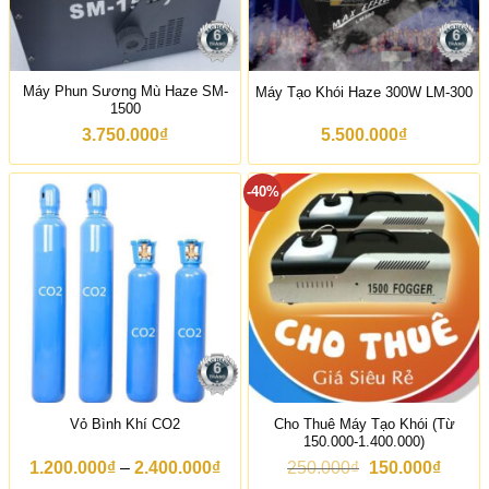
.
0
:
0
0
7
0
.
.
0
0
2
₫
0
0
Máy Phun Sương Mù Haze SM-
Máy Tạo Khói Haze 300W LM-300
0
0
1500
₫
.
.
0
3.750.000
₫
5.500.000
₫
0
0
₫
-40%
.
Cho Thuê Máy Tạo Khói (Từ
Vỏ Bình Khí CO2
150.000-1.400.000)
K
G
G
1.200.000
₫
–
2.400.000
₫
250.000
₫
150.000
₫
h
i
i