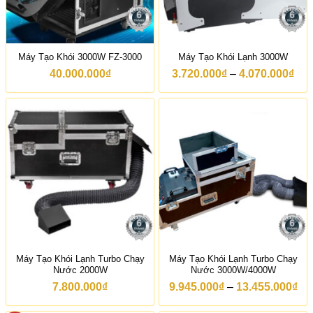
0
₫
3
.
.
0
0
0
4
0
2
Máy Tạo Khói 3000W FZ-3000
Máy Tạo Khói Lạnh 3000W
₫
.
0
K
40.000.000
₫
3.720.000
₫
–
4.070.000
₫
0
h
0
o
₫
ả
đ
n
ế
g
n
g
3
i
.
á
2
:
7
t
6
ừ
.
3
0
.
0
7
0
2
₫
0
Máy Tạo Khói Lạnh Turbo Chạy
Máy Tạo Khói Lạnh Turbo Chạy
.
Nước 2000W
Nước 3000W/4000W
0
0
K
7.800.000
₫
9.945.000
₫
–
13.455.000
₫
0
h
₫
o