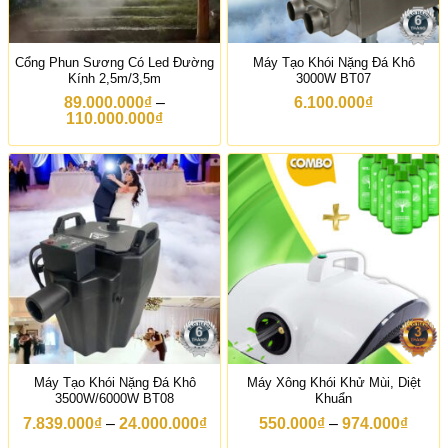
Cổng Phun Sương Có Led Đường
Máy Tạo Khói Nặng Đá Khô
Kính 2,5m/3,5m
3000W BT07
89.000.000
₫
–
6.100.000
₫
K
110.000.000
₫
h
o
ả
n
g
g
i
á
:
t
ừ
8
9
.
0
0
Máy Tạo Khói Nặng Đá Khô
Máy Xông Khói Khử Mùi, Diệt
0
3500W/6000W BT08
Khuẩn
.
0
K
K
7.839.000
₫
–
24.000.000
₫
550.000
₫
–
974.000
₫
0
h
h