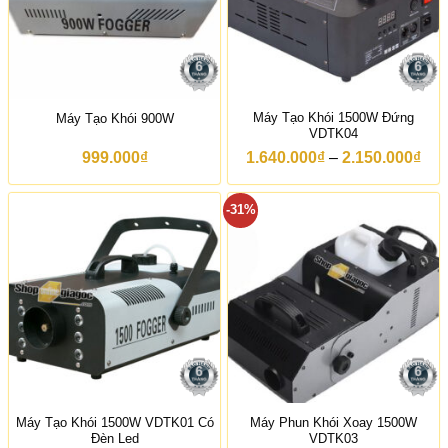
.
0
0
0
₫
Máy Tạo Khói 1500W Đứng
Máy Tạo Khói 900W
VDTK04
K
999.000
₫
1.640.000
₫
–
2.150.000
₫
h
o
ả
-31%
n
g
g
i
á
:
t
ừ
1
.
6
4
0
Máy Tạo Khói 1500W VDTK01 Có
Máy Phun Khói Xoay 1500W
.
Đèn Led
VDTK03
0