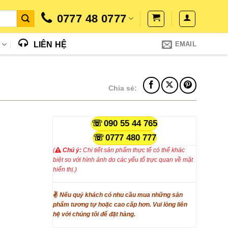
0777 48 0777
N
LIÊN HỆ
EMAIL
Chia sẻ:
090 55 44 765
0777 480 777
(
Chú ý:
Chi tiết sản phẩm thực tế có thể khác
biệt so với hình ảnh do các yếu tố trực quan về mặt
hiển thị.)
✌
Nếu quý khách có nhu cầu mua những sản
phẩm tương tự hoặc cao cấp hơn. Vui lòng liên
hệ với chúng tôi để đặt hàng.