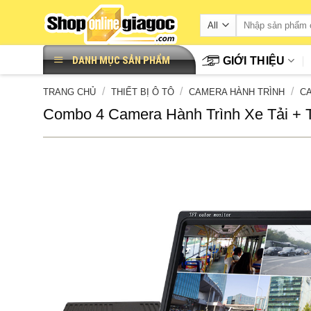
Skip
to
content
DANH MỤC SẢN PHẨM
GIỚI THIỆU
/
/
/
TRANG CHỦ
THIẾT BỊ Ô TÔ
CAMERA HÀNH TRÌNH
CA
Combo 4 Camera Hành Trình Xe Tải +