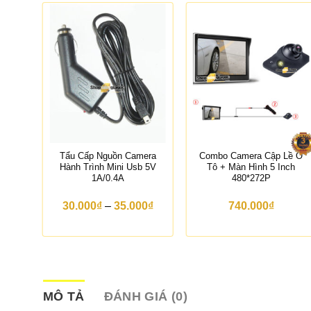
ành
Tẩu Cấp Nguồn Camera
Combo Camera Cập Lề Ô
Nhớ
Hành Trình Mini Usb 5V
Tô + Màn Hình 5 Inch
1A/0.4A
480*272P
K
30.000
₫
–
35.000
₫
740.000
₫
h
o
ả
n
g
g
i
á
MÔ TẢ
ĐÁNH GIÁ (0)
: