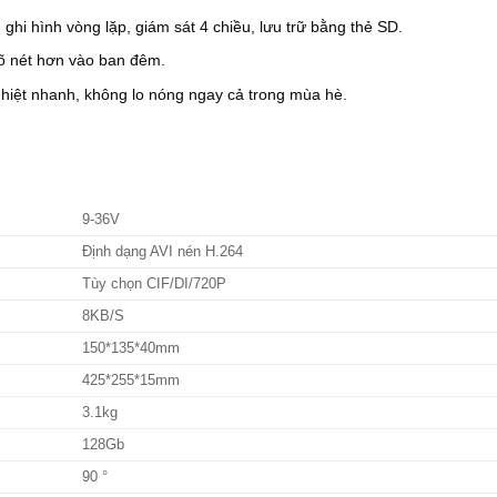
 ghi hình vòng lặp, giám sát 4 chiều, lưu trữ bằng thẻ SD.
õ nét hơn vào ban đêm.
hiệt nhanh, không lo nóng ngay cả trong mùa hè.
9-36V
Định dạng AVI nén H.264
Tùy chọn CIF/DI/720P
8KB/S
150*135*40mm
425*255*15mm
3.1kg
128Gb
90 °