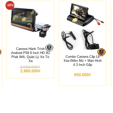
-10%
Camera Hành Trình
Android P58 8 Inch HD 4G
Combo Camera Cặp Lề
Phát Wifi, Quản Lý Xe Từ
Xóa Điểm Mù + Màn Hình
Xa
4.3 Inch Gấp
3.099.000
₫
G
G
2.800.000
₫
i
i
650.000
₫
á
á
g
h
ố
i
c
ệ
l
n
à
t
:
ạ
3
i
.
l