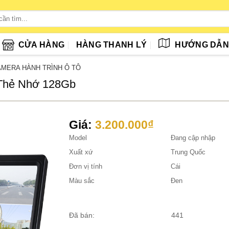
CỬA HÀNG
HÀNG THANH LÝ
HƯỚNG DẪ
MERA HÀNH TRÌNH Ô TÔ
 Thẻ Nhớ 128Gb
Giá:
3.200.000
₫
Model
Đang cập nhập
Xuất xứ
Trung Quốc
Đơn vị tính
Cái
Màu sắc
Đen
Đã bán:
441