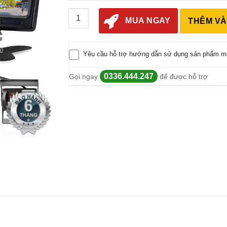
Combo 4 Camera Hành Trình Xe Tải + Thẻ Nh
MUA NGAY
THÊM VÀ
Yêu cầu hỗ trợ hướng dẫn sử dụng sản phẩm m
0336.444.247
Gọi ngay
để được hỗ trợ