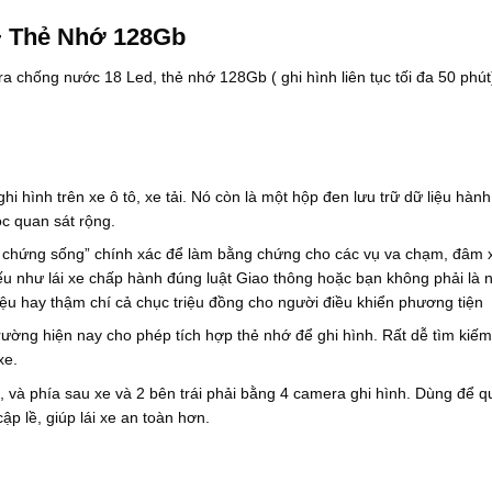
0
à
9
:
+ Thẻ Nhớ 128Gb
9
2
.
.
chống nước 18 Led, thẻ nhớ 128Gb ( ghi hình liên tục tối đa 50 phút
0
8
0
0
0
0
₫
.
.
0
0
0
i hình trên xe ô tô, xe tải. Nó còn là một hộp đen lưu trữ dữ liệu hành
₫
.
óc quan sát rộng.
ân chứng sống” chính xác để làm bằng chứng cho các vụ va chạm, đâm 
 nếu như lái xe chấp hành đúng luật Giao thông hoặc bạn không phải là 
riệu hay thậm chí cả chục triệu đồng cho người điều khiển phương tiện
trường hiện nay cho phép tích hợp thẻ nhớ để ghi hình. Rất dễ tìm kiế
xe.
lái, và phía sau xe và 2 bên trái phải bằng 4 camera ghi hình. Dùng để q
ập lề, giúp lái xe an toàn hơn.