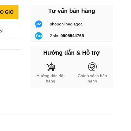
ớ 128Gb số lượng
Tư vấn bán hàng
O GIỎ
shoponlinegiagoc
ới
Zalo:
0905544765
Hướng dẫn & Hỗ trợ
Hướng dẫn đặt
Chính sách bảo
hàng
hành