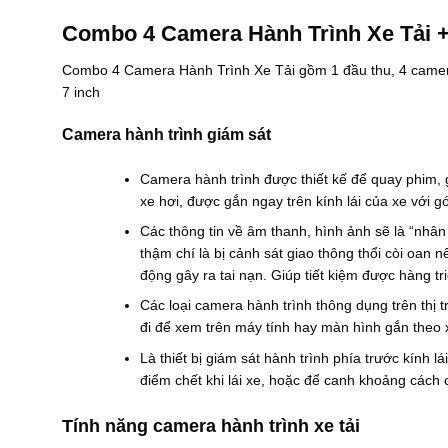
t
ừ
Combo 4 Camera Hành Trình Xe Tải 
3
0
Combo 4 Camera Hành Trình Xe Tải gồm 1 đầu thu, 4 camera 
.
0
7 inch
0
0
Camera hành trình giám sát
₫
đ
ế
Camera hành trình được thiết kế để quay phim, gh
n
3
xe hơi, được gắn ngay trên kính lái của xe với g
5
Các thông tin về âm thanh, hình ảnh sẽ là “nh
.
0
thậm chí là bị cảnh sát giao thông thổi còi oan
0
động gây ra tai nạn. Giúp tiết kiệm được hàng t
0
₫
Các loại camera hành trình thông dụng trên thị 
đi để xem trên máy tính hay màn hình gắn theo 
Là thiết bị giám sát hành trình phía trước kính 
điểm chết khi lái xe, hoặc để canh khoảng cách c
Tính năng camera hành trình xe tải