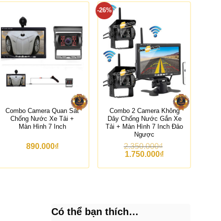
-26%
-35%
Combo Camera Quan Sát
Combo 2 Camera Không
Cam
Chống Nước Xe Tải +
Dây Chống Nước Gắn Xe
S
Màn Hình 7 Inch
Tải + Màn Hình 7 Inch Đảo
Ngược
890.000
₫
2.350.000
₫
34
G
G
1.750.000
₫
i
i
á
á
g
h
ố
i
c
ệ
l
n
à
t
Có thể bạn thích…
:
ạ