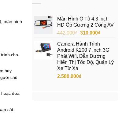
2
i
.
l
3
à
5
:
Màn Hình Ô Tô 4.3 Inch
), màn hình
0
1
HD Ốp Gương 2 Cổng AV
.
.
0
7
Giá
Giá
442.000
₫
310.000
₫
0
5
gốc
hiện
0
0
Camera Hành Trình
là:
tại
₫
.
Android K200 7 Inch 3G
.
0
442.000₫.
là:
 trình cho
Phát Wifi, Dẫn Đường
0
310.000₫.
0
Hiển Thị Tốc Độ, Quản Lý
₫
Xe Từ Xa
xe hay
.
2.580.000
₫
người chủ
m hoặc đưa
uan sát