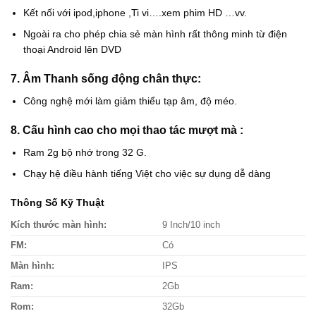
Kết nối với ipod,iphone ,Ti vi….xem phim HD …vv.
Ngoài ra cho phép chia sẻ màn hình rất thông minh từ điện
thoại Android lên DVD
7. Âm Thanh sống động chân thực:
Công nghệ mới làm giảm thiểu tạp âm, độ méo.
8. Cấu hình cao cho mọi thao tác mượt mà :
Ram 2g bộ nhớ trong 32 G.
Chạy hệ điều hành tiếng Việt cho việc sự dụng dễ dàng
Thông Số Kỹ Thuật
Kích thước màn hình:
9 Inch/10 inch
FM:
Có
Màn hình:
IPS
Ram:
2Gb
Rom:
32Gb