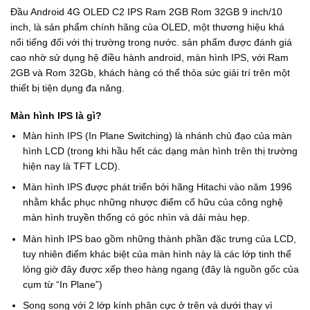
Đầu Android 4G OLED C2 IPS Ram 2GB Rom 32GB 9 inch/10
inch, là sản phẩm chính hãng của OLED, một thương hiệu khá
nổi tiếng đối với thị trường trong nước. sản phẩm được đánh giá
cao nhờ sử dụng hệ điều hành android, màn hình IPS, với Ram
2GB và Rom 32Gb, khách hàng có thể thỏa sức giải trí trên một
thiết bị tiện dụng đa năng.
Màn hình IPS là gì?
Màn hình IPS (In Plane Switching) là nhánh chủ đạo của màn
hình LCD (trong khi hầu hết các dạng màn hình trên thị trường
hiện nay là TFT LCD).
Màn hình IPS được phát triển bởi hãng Hitachi vào năm 1996
nhằm khắc phục những nhược điểm cố hữu của công nghệ
màn hình truyền thống có góc nhìn và dải màu hẹp.
Màn hình IPS bao gồm những thành phần đặc trưng của LCD,
tuy nhiên điểm khác biệt của màn hình này là các lớp tinh thể
lỏng giờ đây được xếp theo hàng ngang (đây là nguồn gốc của
cụm từ “In Plane”)
Song song với 2 lớp kính phân cực ở trên và dưới thay vì