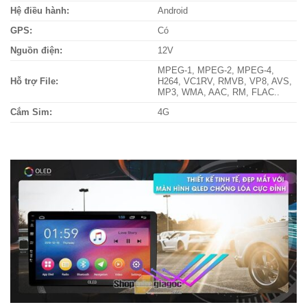
Hệ điều hành:
Android
GPS:
Có
Nguồn điện:
12V
MPEG-1, MPEG-2, MPEG-4,
Hỗ trợ File:
H264, VC1RV, RMVB, VP8, AVS,
MP3, WMA, AAC, RM, FLAC..
Cắm Sim:
4G