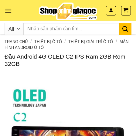
Skip
to
content
/
/
/
TRANG CHỦ
THIẾT BỊ Ô TÔ
THIẾT BỊ GIẢI TRÍ Ô TÔ
MÀN
HÌNH ANDROID Ô TÔ
Đầu Android 4G OLED C2 IPS Ram 2GB Rom
32GB