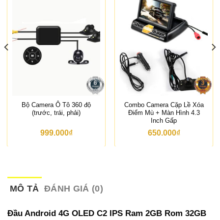
Bộ Camera Ô Tô 360 độ
Combo Camera Cặp Lề Xóa
(trước, trái, phải)
Điểm Mù + Màn Hình 4.3
Inch Gấp
999.000
₫
650.000
₫
MÔ TẢ
ĐÁNH GIÁ (0)
Đầu Android 4G OLED C2 IPS Ram 2GB Rom 32GB