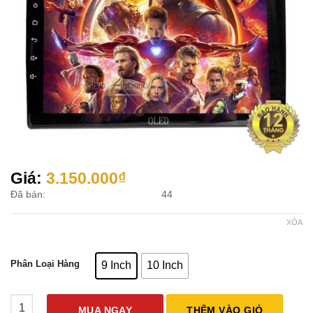
Giá:
3.150.000
₫
Đã bán:
44
XÓA
Phân Loại Hàng
9 Inch
10 Inch
Đầu Android 4G OLED C2 IPS Ram 2GB Rom 32GB số lượng
MUA NGAY
THÊM VÀO GIỎ