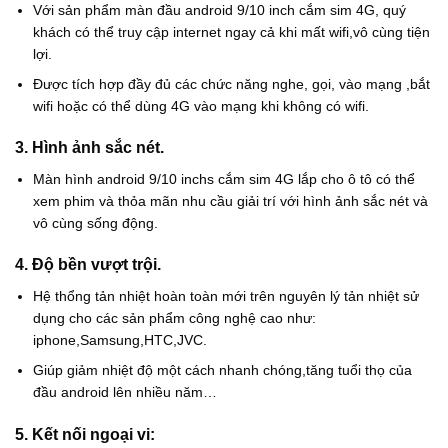
Với sản phẩm màn đầu android 9/10 inch cắm sim 4G, quý
khách có thể truy cập internet ngay cả khi mất wifi,vô cùng tiện
lợi.
Được tích hợp đầy đủ các chức năng nghe, gọi, vào mạng ,bắt
wifi hoặc có thể dùng 4G vào mạng khi không có wifi.
3. Hình ảnh sắc nét.
Màn hình android 9/10 inchs cắm sim 4G lắp cho ô tô có thể
xem phim và thỏa mãn nhu cầu giải trí với hình ảnh sắc nét và
vô cùng sống động.
4. Độ bền vượt trội.
Hệ thổng tản nhiệt hoàn toàn mới trên nguyên lý tản nhiệt sử
dụng cho các sản phẩm công nghệ cao như:
iphone,Samsung,HTC,JVC.
Giúp giảm nhiệt độ một cách nhanh chóng,tăng tuổi thọ của
đầu android lên nhiều năm…
5. Kết nối ngoại vi: