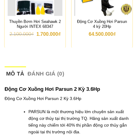
Thuyền Bơm Hơi Seahawk 2
Động Cơ Xuồng Hơi Parsun
Người INTEX 68347
4 kỳ 20Hp
G
G
2.100.000
₫
1.700.000
₫
64.500.000
₫
i
i
á
á
g
h
ố
i
c
ệ
l
n
à
t
:
ạ
MÔ TẢ
ĐÁNH GIÁ (0)
2
i
.
l
1
à
Động Cơ Xuồng Hơi Parsun 2 Kỳ 3.6Hp
0
:
0
1
Động Cơ Xuồng Hơi Parsun 2 Kỳ 3.6Hp
.
.
0
7
PARSUN là một thương hiệu lớn chuyên sản xuất
0
0
0
0
động cơ thủy tại thị trường TQ. Hãng sản xuất danh
₫
.
tiếng này chiếm tới 40% thị phần động cơ thủy gắn
.
0
0
ngoài tại thị trường nội địa.
0