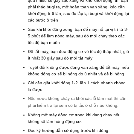
quá nhiều sẽ gây sặc xăng và khó khởi động; thì bạn
phải tháo bugi ra, mở hoàn toàn van xăng, kéo cần
khởi động 5-6 lần, sau đó lắp lại bugi và khởi động lại
các bước ở trên
Sau khi khởi động xong, bạn để máy nổ tại vị trí từ 3-
5 phút để làm nóng máy, sau đó mới chạy theo các
tốc độ bạn muốn.
Để tắt máy, bạn đưa động cơ về tốc độ thấp nhất, giữ
ít nhất 30 giây sau đó mới tắt máy
Tuyệt đối không được đóng van xăng để tắt máy, nếu
không động cơ sẽ bị nóng do ủ nhiệt và dễ bị hỏng
Chỉ cần giật khởi động 1-2 lần 1 cách nhanh chóng
là được
Nếu nước không chảy ra khỏi các lỗ làm mát thì cần
phải kiểm tra lại xem có bị tắc ở chỗ nào không.
Không mở máy động cơ trong khi đang chạy nếu
không sẽ làm hỏng động cơ.
Đọc kỹ hướng dẫn sử dụng trước khi dùng.