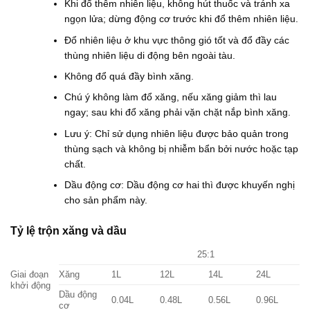
Khi đổ thêm nhiên liệu, không hút thuốc và tránh xa
ngọn lửa; dừng động cơ trước khi đổ thêm nhiên liệu.
Đổ nhiên liệu ở khu vực thông gió tốt và đổ đầy các
thùng nhiên liệu di động bên ngoài tàu.
Không đổ quá đầy bình xăng.
Chú ý không làm đổ xăng, nếu xăng giảm thì lau
ngay; sau khi đổ xăng phải vặn chặt nắp bình xăng.
Lưu ý: Chỉ sử dụng nhiên liệu được bảo quản trong
thùng sạch và không bị nhiễm bẩn bởi nước hoặc tạp
chất.
Dầu động cơ: Dầu động cơ hai thì được khuyến nghị
cho sản phẩm này.
Tỷ lệ trộn xăng và dầu
25:1
Giai đoạn
Xăng
1L
12L
14L
24L
khởi động
Dầu động
0.04L
0.48L
0.56L
0.96L
cơ