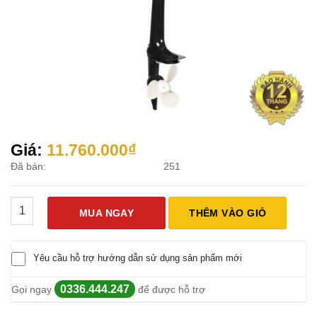
Giá:
11.760.000
₫
Đã bán:
251
Động Cơ Xuồng Hơi Parsun 2 Kỳ 3.6Hp số lượng
MUA NGAY
THÊM VÀO GIỎ
Yêu cầu hỗ trợ hướng dẫn sử dụng sản phẩm mới
0336.444.247
Gọi ngay
để được hỗ trợ