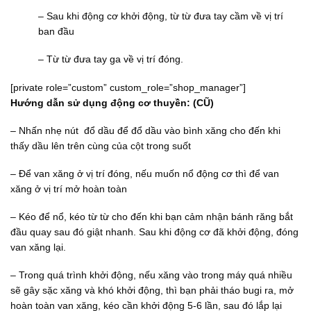
– Sau khi động cơ khởi động, từ từ đưa tay cầm về vị trí
ban đầu
– Từ từ đưa tay ga về vị trí đóng.
[private role=”custom” custom_role=”shop_manager”]
Hướng dẫn sử dụng động cơ thuyền: (CŨ)
– Nhấn nhẹ nút đổ dầu để đổ dầu vào bình xăng cho đến khi
thấy dầu lên trên cùng của cột trong suốt
– Để van xăng ở vị trí đóng, nếu muốn nổ động cơ thì để van
xăng ở vị trí mở hoàn toàn
– Kéo để nổ, kéo từ từ cho đến khi bạn cảm nhận bánh răng bắt
đầu quay sau đó giật nhanh. Sau khi động cơ đã khởi động, đóng
van xăng lại.
– Trong quá trình khởi động, nếu xăng vào trong máy quá nhiều
sẽ gây sặc xăng và khó khởi động, thì bạn phải tháo bugi ra, mở
hoàn toàn van xăng, kéo cần khởi động 5-6 lần, sau đó lắp lại