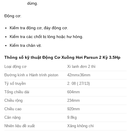
dừng.
Động cơ:
Kiểm tra động cơ, đáy động cơ.
Kiểm tra các chốt bị lỏng hoặc hư hỏng.
Kiểm tra chân vịt.
Thông số kỹ thuật Động Cơ Xuồng Hơi Parsun 2 Kỳ 3.5Hp
Loại động cơ
Xi lanh đơn 2 thì
Đường kính x Hành trình piston
42mmx36mm
Tỷ số truyền
2. 08 ( 27/13)
Tổng chiều dài
604mm
Chiều rộng
234mm
Chiều cao
920mm
Cân nặng
9.8kg
Nhiên liệu đề xuất
Xăng không chì