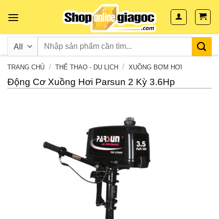
Skip
to
content
/
/
TRANG CHỦ
THỂ THAO - DU LỊCH
XUỒNG BƠM HƠI
Động Cơ Xuồng Hơi Parsun 2 Kỳ 3.6Hp