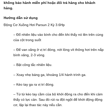
không bảo hành miễn phí hoặc đổi trả hàng cho khách
hàng.
Hướng dẫn sử dụng
Động Cơ Xuồng Hơi Parsun 2 Kỳ 3.6Hp
– Đổ nhiên liệu vào bình cho đến khi thấy nó lên trên cùng
của cột trong suốt
– Để van xăng ở vị trí đóng, nới lỏng vít thông hơi trên nắp
bình xăng, 2-3 vòng.
– Bật công tắc nhiên liệu.
– Xoay nhẹ báng ga, khoảng 1/4 hành trình ga.
– Kéo tay ga ra vị trí đóng.
– Từ từ kéo tay cầm của bộ khởi động ra cho đến khi cảm
thấy có lực cản. Sau đó rút ra đột ngột để khởi động động
cơ, lặp lại thao tác này nếu cần.