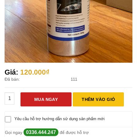
Giá:
120.000
₫
Đã bán:
111
Dung Dịch Đánh Bóng Làm Mới Đèn Pha Ô Tô 800ml số lượng
MUA NGAY
THÊM VÀO GIỎ
Yêu cầu hỗ trợ hướng dẫn sử dụng sản phẩm mới
0336.444.247
Gọi ngay
để được hỗ trợ