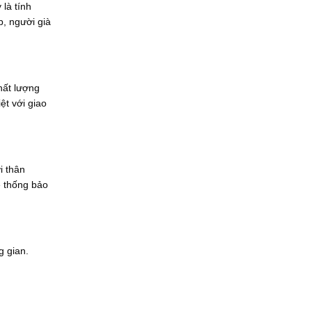
là tính
, người già
hất lượng
ệt với giao
i thân
ệ thống bảo
g gian.