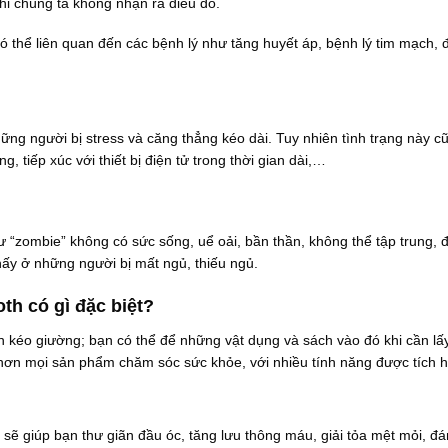
hi chúng ta không nhận ra điều đó.
 thể liên quan đến các bệnh lý như tăng huyết áp, bệnh lý tim mạch, đ
ững người bị stress và căng thẳng kéo dài. Tuy nhiên tình trạng này c
g, tiếp xúc với thiết bị điện tử trong thời gian dài,…
 “zombie” không có sức sống, uể oải, bần thần, không thể tập trung, 
hấy ở những người bị mất ngủ, thiếu ngủ.
h có gì đặc biệt?
kéo giường; bạn có thể để những vật dụng và sách vào đó khi cần lấ
ội hơn mọi sản phẩm chăm sóc sức khỏe, với nhiều tính năng được tích 
ẽ giúp bạn thư giãn đầu óc, tăng lưu thông máu, giải tỏa mệt mỏi, đá