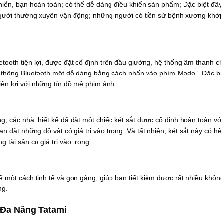
iển, bạn hoàn toàn; có thể dễ dàng điều khiển sản phẩm; Đặc biệt đây 
gười thường xuyên vận động; những người có tiền sử bệnh xương khớp
tooth tiện lợi, được đặt cố định trên đầu giường, hệ thống âm thanh c
hệ thông Bluetooth một dễ dàng bằng cách nhấn vào phím”Mode”. Đặc bi
iện lợi với những tín đồ mê phim ảnh.
g, các nhà thiết kế đã đặt một chiếc két sắt được cố định hoàn toàn vớ
n đặt những đồ vật có giá trị vào trong. Và tất nhiên, két sắt này có h
tài sản có giá trị vào trong.
 một cách tinh tế và gọn gàng, giúp bạn tiết kiệm được rất nhiều khôn
ng.
Đa Năng Tatami