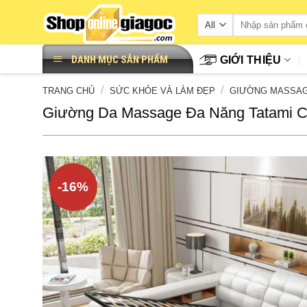
Skip
to
content
DANH MỤC SẢN PHẨM
GIỚI THIỆU
/
/
TRANG CHỦ
SỨC KHỎE VÀ LÀM ĐẸP
GIƯỜNG MASSA
Giường Da Massage Đa Năng Tatami C
-16%