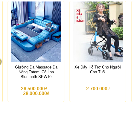
Giường Da Massage Đa
Xe Đẩy Hỗ Trợ Cho Người
Năng Tatami Có Loa
Cao Tuổi
Bluetooth SPW10
26.500.000
₫
–
2.700.000
₫
K
28.000.000
₫
h
o
ả
n
g
g
i
á