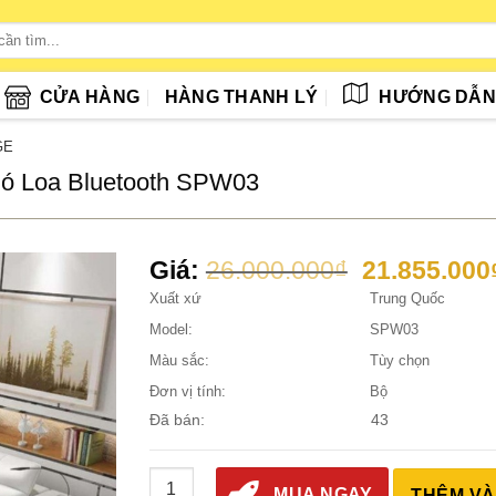
CỬA HÀNG
HÀNG THANH LÝ
HƯỚNG DẪ
GE
ó Loa Bluetooth SPW03
Giá
Giá:
26.000.000
₫
21.855.000
gốc
Xuất xứ
Trung Quốc
là:
Model:
SPW03
26.000.000
Màu sắc:
Tùy chọn
Đơn vị tính:
Bộ
Đã bán:
43
Giường Da Massage Đa Năng Tatami Có Loa 
MUA NGAY
THÊM VÀ