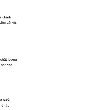
3
i
1
l
.
à
0
:
à chính
0
2
0
7
iệc vất vả.
.
.
0
0
0
0
0
0
₫
.
.
0
0
0
₫
 chất lượng
.
 sát cho
t buổi
hể tập