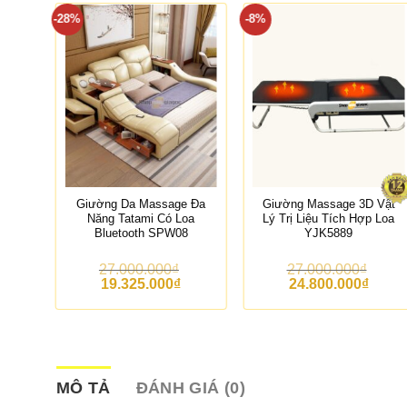
-28%
-8%
 Đa
Giường Da Massage Đa
Giường Massage 3D Vật
th,
Năng Tatami Có Loa
Lý Trị Liệu Tích Hợp Loa
í
Bluetooth SPW08
YJK5889
27.000.000
₫
27.000.000
₫
G
G
G
G
G
19.325.000
₫
24.800.000
₫
i
i
i
i
á
á
á
á
á
h
g
h
g
h
ố
i
ố
i
ệ
c
ệ
c
ệ
n
l
n
l
n
à
t
à
t
MÔ TẢ
ĐÁNH GIÁ (0)
ạ
:
ạ
:
ạ