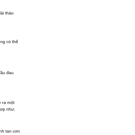
ái tháo
ũng có thể
đầu đau
y ra một
hợp như;
nh tan cơn