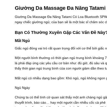
2
i
2
i
7
l
7
l
Giường Da Massage Đa Năng Tatami
à
.
à
.
à
0
:
0
:
Giường Da Massage Đa Năng Tatami Có Loa Bluetooth SPW03
2
0
1
0
2
3
0
9
0
4
ngay chiếc giường ngủ; của bạn sẽ là một bác sĩ chăm sóc ch
.
.
.
.
8
0
3
0
8
Bạn Có Thường Xuyên Gặp Các Vấn Đề Này
9
0
2
0
0
0
0
5
0
0
₫
.
₫
.
Mất Ngủ
0
.
0
.
0
0
0
0
Giấc ngủ đóng vai trò rất quan trọng đối với cơ thể bởi giấc
0
0
0
₫
₫
Một người bình thường có thời gian ngủ trung bình khoảng 7
.
.
là phải đáp ứng các yêu cầu cơ bản như: đủ giờ, đủ sâu và 
thấy thời gian ngủ trung bình của con người giảm dần theo tu
Mất ngủ có nhiều dạng bao gồm: Khó ngủ, ngủ không ngon giấ
Ngủ Ngày
Chúng ta có thể tình cờ quan sát thấy một anh chàng ngủ g
thuyết trình, báo cáo… hay một người cần nhiều cốc cà phê 