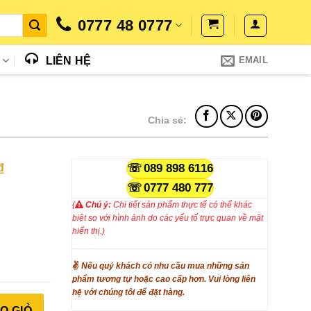
0777 48 0777
N
LIÊN HỆ
EMAIL
Chia sẻ:
Giá
₫
089 898 6116
hiện
0777 480 777
tại
(
Chú ý:
Chi tiết sản phẩm thực tế có thể khác
₫.
là:
biệt so với hình ảnh do các yếu tố trực quan về mặt
21.855.000₫.
hiển thị.)
✌
Nếu quý khách có nhu cầu mua những sản
phẩm tương tự hoặc cao cấp hơn. Vui lòng liên
hệ với chúng tôi để đặt hàng.
Bluetooth SPW03 số lượng
O GIỎ