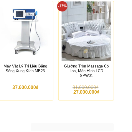
-13%
Máy Vật Lý Trị Liệu Bằng
Giường Tròn Massage Có
Thả
Sóng Xung Kích MB23
Loa, Màn Hình LCD
SPW01
37.600.000
₫
31.000.000
₫
G
G
27.000.000
₫
i
i
á
á
g
h
ố
i
c
ệ
l
n
à
t
:
ạ