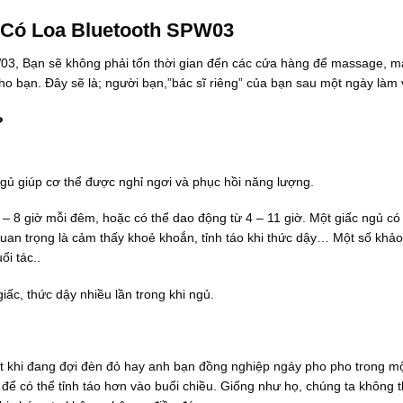
:
t
 Có Loa Bluetooth SPW03
ừ
2
, Bạn sẽ không phải tốn thời gian đến các cửa hàng để massage, m
6
.
o bạn. Đây sẽ là; người bạn,”bác sĩ riêng” của bạn sau một ngày làm v
5
0
?
0
.
0
0
0
 ngủ giúp cơ thể được nghỉ ngơi và phục hồi năng lượng.
₫
đ
 – 8 giờ mỗi đêm, hoặc có thể dao động từ 4 – 11 giờ. Một giấc ngủ có
ế
n
quan trọng là cảm thấy khoẻ khoắn, tỉnh táo khi thức dậy… Một số khảo
2
ổi tác..
8
.
c, thức dậy nhiều lần trong khi ngủ.
0
0
0
.
0
ật khi đang đợi đèn đỏ hay anh bạn đồng nghiệp ngáy pho pho trong mộ
0
0
để có thể tỉnh táo hơn vào buổi chiều. Giống như họ, chúng ta không t
₫