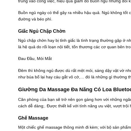
trung vào công việc, hiệu quả giảm do buồn ngủ nhưng đôi k
Buồn ngủ ngày có thể gây ra nhiều hậu quả. Ngủ không tốt có
đường và béo phì.
Giấc Ngủ Chập Chờn
Ngủ chập chờn hay bị tỉnh giấc là tình trạng thường gặp ở nh
là hệ quả do rối loạn nội tiết, tổn thương các cơ quan bên tron
Đau Đầu, Mỏi Mắt
Đêm thì không ngủ được dù rất mệt mỏi, sáng dậy vật vờ như
như búa bổ lại hay cáu gắt vô cớ,… đó là những gì thường t
Giường Da Massage Đa Năng Có Loa Bluetoot
Căn phòng của bạn sẽ trở nên gọn gàng hơn với những ngăn 
cách dễ dàng;. Được thiết kế với tính năng ưu việt, vượt tr
Ghế Massage
Một chiếc ghế massage thông minh đi kèm; với bộ sản phẩm s