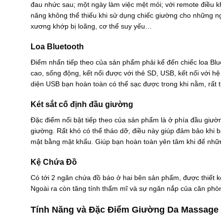
đau nhức sau; một ngày làm việc mệt mỏi; với remote điều kh
năng không thể thiếu khi sử dụng chiếc giường cho những n
xương khớp bị loãng, cơ thể suy yếu…
Loa Bluetooth
Điểm nhấn tiếp theo của sản phẩm phải kể đến chiếc loa Blue
cao, sống động, kết nối được với thẻ SD, USB, kết nối với 
diện USB bạn hoàn toàn có thể sạc được trong khi nằm, rất t
Két sắt cố định đầu giường
Đặc điểm nổi bật tiếp theo của sản phẩm là ở phía đầu giườn
giường. Rất khó có thể tháo dỡ, điều này giúp đảm bảo khi bạ
mật bằng mật khẩu. Giúp bạn hoàn toàn yên tâm khi để những 
Kệ Chứa Đồ
Có tới 2 ngăn chứa đồ báo ở hai bên sản phẩm, được thiết kế
Ngoài ra còn tăng tính thẩm mĩ và sự ngăn nắp của căn phò
Tính Năng và Đặc Điểm Giường Da Massage 