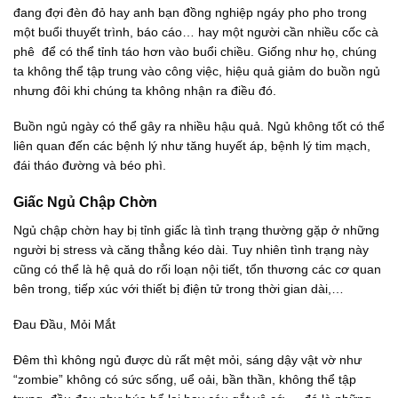
đang đợi đèn đỏ hay anh bạn đồng nghiệp ngáy pho pho trong
một buổi thuyết trình, báo cáo… hay một người cần nhiều cốc cà
phê để có thể tỉnh táo hơn vào buổi chiều. Giống như họ, chúng
ta không thể tập trung vào công việc, hiệu quả giảm do buồn ngủ
nhưng đôi khi chúng ta không nhận ra điều đó.
Buồn ngủ ngày có thể gây ra nhiều hậu quả. Ngủ không tốt có thể
liên quan đến các bệnh lý như tăng huyết áp, bệnh lý tim mạch,
đái tháo đường và béo phì.
Giấc Ngủ Chập Chờn
Ngủ chập chờn hay bị tỉnh giấc là tình trạng thường gặp ở những
người bị stress và căng thẳng kéo dài. Tuy nhiên tình trạng này
cũng có thể là hệ quả do rối loạn nội tiết, tổn thương các cơ quan
bên trong, tiếp xúc với thiết bị điện tử trong thời gian dài,…
Đau Đầu, Mỏi Mắt
Đêm thì không ngủ được dù rất mệt mỏi, sáng dậy vật vờ như
“zombie” không có sức sống, uể oải, bần thần, không thể tập