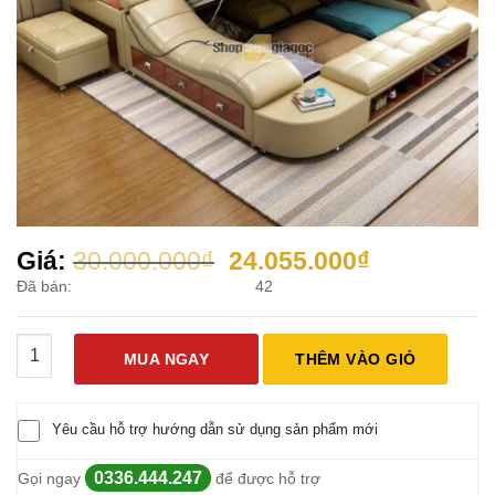
Giá
Giá
Giá:
30.000.000
₫
24.055.000
₫
gốc
hiện
Đã bán:
42
là:
tại
30.000.000₫.
là:
Giường Da Massage Đa Năng Tatami Có Loa Bluetooth SPW04 
24.055.000
MUA NGAY
THÊM VÀO GIỎ
Yêu cầu hỗ trợ hướng dẫn sử dụng sản phẩm mới
0336.444.247
Gọi ngay
để được hỗ trợ