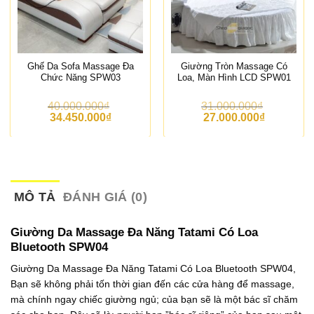
Ghế Da Sofa Massage Đa
Giường Tròn Massage Có
Chức Năng SPW03
Loa, Màn Hình LCD SPW01
40.000.000
₫
31.000.000
₫
G
G
G
G
34.450.000
₫
27.000.000
₫
i
i
i
i
á
á
á
á
g
h
g
h
ố
i
ố
i
c
ệ
c
ệ
l
n
l
n
à
t
à
t
MÔ TẢ
ĐÁNH GIÁ (0)
:
ạ
:
ạ
4
i
3
i
0
l
1
l
Giường Da Massage Đa Năng Tatami Có Loa
.
à
.
à
Bluetooth SPW04
0
:
0
:
0
3
0
2
Giường Da Massage Đa Năng Tatami Có Loa Bluetooth SPW04,
0
4
0
7
Bạn sẽ không phải tốn thời gian đến các cửa hàng để massage,
.
.
.
.
0
4
0
0
mà chính ngay chiếc giường ngủ; của bạn sẽ là một bác sĩ chăm
0
5
0
0