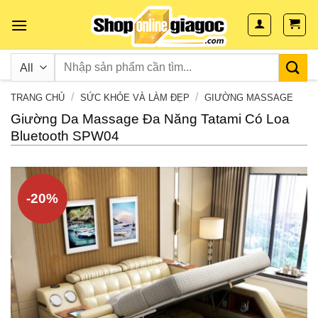
Skip
to
content
/
/
TRANG CHỦ
SỨC KHỎE VÀ LÀM ĐẸP
GIƯỜNG MASSAGE
Giường Da Massage Đa Năng Tatami Có Loa
Bluetooth SPW04
-20%