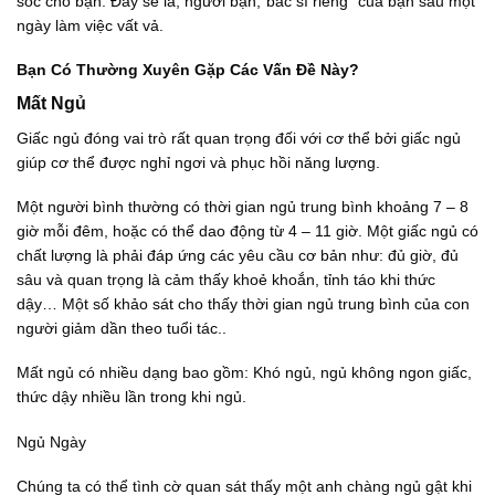
sóc cho bạn. Đây sẽ là; người bạn,”bác sĩ riêng” của bạn sau một
0
0
0
0
₫
.
₫
.
ngày làm việc vất vả.
.
0
.
0
0
0
Bạn Có Thường Xuyên Gặp Các Vấn Đề Này?
0
0
₫
₫
Mất Ngủ
.
.
Giấc ngủ đóng vai trò rất quan trọng đối với cơ thể bởi giấc ngủ
giúp cơ thể được nghỉ ngơi và phục hồi năng lượng.
Một người bình thường có thời gian ngủ trung bình khoảng 7 – 8
giờ mỗi đêm, hoặc có thể dao động từ 4 – 11 giờ. Một giấc ngủ có
chất lượng là phải đáp ứng các yêu cầu cơ bản như: đủ giờ, đủ
sâu và quan trọng là cảm thấy khoẻ khoắn, tỉnh táo khi thức
dậy… Một số khảo sát cho thấy thời gian ngủ trung bình của con
người giảm dần theo tuổi tác..
Mất ngủ có nhiều dạng bao gồm: Khó ngủ, ngủ không ngon giấc,
thức dậy nhiều lần trong khi ngủ.
Ngủ Ngày
Chúng ta có thể tình cờ quan sát thấy một anh chàng ngủ gật khi