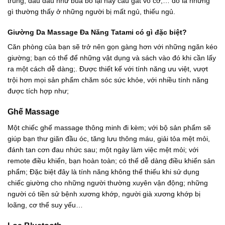
trung, đầu đau như búa bổ lại hay cáu gắt vô cớ,… đó là những
gì thường thấy ở những người bị mất ngủ, thiếu ngủ.
Giường Da Massage Đa Năng Tatami có gì đặc biệt?
Căn phòng của bạn sẽ trở nên gọn gàng hơn với những ngăn kéo
giường; bạn có thể để những vật dụng và sách vào đó khi cần lấy
ra một cách dễ dàng;. Được thiết kế với tính năng ưu việt, vượt
trội hơn mọi sản phẩm chăm sóc sức khỏe, với nhiều tính năng
được tích hợp như;
Ghế Massage
Một chiếc ghế massage thông minh đi kèm; với bộ sản phẩm sẽ
giúp bạn thư giãn đầu óc, tăng lưu thông máu, giải tỏa mệt mỏi,
đánh tan cơn đau nhức sau; một ngày làm việc mệt mỏi; với
remote điều khiển, bạn hoàn toàn; có thể dễ dàng điều khiển sản
phẩm; Đặc biệt đây là tính năng không thể thiếu khi sử dụng
chiếc giường cho những người thường xuyên vận động; những
người có tiền sử bệnh xương khớp, người già xương khớp bị
loãng, cơ thể suy yếu…