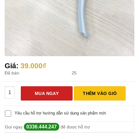
Giá:
39.000
₫
Đã bán:
25
Kéo Cắt Tỉa Cành Cây SK-5 số lượng
MUA NGAY
THÊM VÀO GIỎ
Yêu cầu hỗ trợ hướng dẫn sử dụng sản phẩm mới
0336.444.247
Gọi ngay
để được hỗ trợ