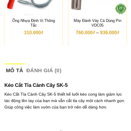
Ống Nhựa Định Vị Thông
Máy Đánh Vảy Cá Dùng Pin
Tắc
VDC05
K
310.000
₫
760.000
₫
–
936.000
₫
h
o
ả
n
g
g
i
á
MÔ TẢ
ĐÁNH GIÁ (0)
:
t
ừ
Kéo Cắt Tỉa Cành Cây SK-5
7
6
Kéo Cắt Tỉa Cành Cây SK-5 thiết kế lưỡi kéo cong làm giảm lực
0
tác động lên tay của bạn mà vẫn cắt tỉa cây một cách nhanh gọn.
.
0
Giúp công việc làm vườn của bạn trở nên dễ dàng hơn.
0
0
₫
đ
ế