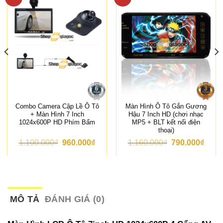
Combo Camera Cập Lề Ô Tô
Màn Hình Ô Tô Gắn Gương
+ Màn Hình 7 Inch
Hậu 7 Inch HD (chơi nhạc
1024x600P HD Phím Bấm
MP5 + BLT kết nối điện
thoại)
G
G
G
G
1.100.000
₫
960.000
₫
1.160.000
₫
790.000
₫
i
i
i
i
á
á
á
á
g
h
g
h
ố
i
ố
i
c
ệ
c
ệ
l
n
l
n
à
t
à
t
MÔ TẢ
ĐÁNH GIÁ (0)
:
ạ
:
ạ
1
i
1
i
.
l
.
l