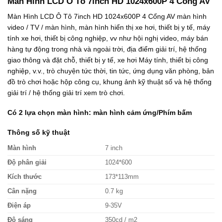
Màn Hình LCD Ô Tô 7inch HD 1024x600P 4 Cổng AV
1
à
1
à
0
:
6
:
Màn Hình LCD Ô Tô 7inch HD 1024x600P 4 Cổng AV màn hình
0
9
0
7
video / TV / màn hình, màn hình hiển thị xe hơi, thiết bị y tế, máy
.
6
.
9
0
0
0
0
tính xe hơi, thiết bị công nghiệp, vv như hội nghị video, máy bán
0
.
0
.
hàng tự động trong nhà và ngoài trời, địa điểm giải trí, hệ thống
0
0
0
0
giao thông và đặt chỗ, thiết bị y tế, xe hơi Máy tính, thiết bị công
₫
0
₫
0
.
0
.
0
nghiệp, v.v., trò chuyện tức thời, tin tức, ứng dụng văn phòng, bản
₫
₫
đồ trò chơi hoặc hộp công cụ, khung ảnh kỹ thuật số và hệ thống
.
.
giải trí / hệ thống giải trí xem trò chơi.
Có 2 lựa chọn màn hình: màn hình cảm ứng/Phím bấm
Thông số kỹ thuật
Màn hình
7 inch
Độ phân giải
1024*600
Kích thước
173*113mm
Cân nặng
0.7 kg
Điện áp
9-35V
Độ sáng
350cd / m2