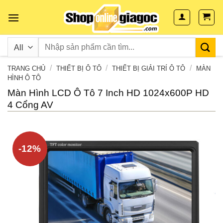
Skip
to
content
/
/
/
TRANG CHỦ
THIẾT BỊ Ô TÔ
THIẾT BỊ GIẢI TRÍ Ô TÔ
MÀN
HÌNH Ô TÔ
Màn Hình LCD Ô Tô 7 Inch HD 1024x600P HD
4 Cổng AV
-12%