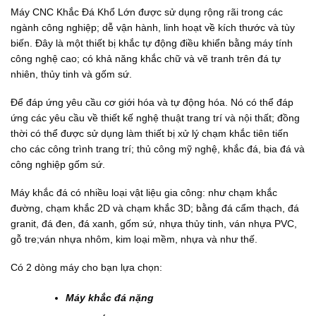
3
Máy CNC Khắc Đá Khổ Lớn được sử dụng rộng rãi trong các
3
ngành công nghiệp; dễ vận hành, linh hoạt về kích thước và tùy
.
2
biến. Đây là một thiết bị khắc tự động điều khiển bằng máy tính
5
công nghệ cao; có khả năng khắc chữ và vẽ tranh trên đá tự
0
nhiên, thủy tinh và gốm sứ.
.
0
0
Để đáp ứng yêu cầu cơ giới hóa và tự động hóa. Nó có thể đáp
0
ứng các yêu cầu về thiết kế nghệ thuật trang trí và nội thất; đồng
₫
đ
thời có thể được sử dụng làm thiết bị xử lý chạm khắc tiên tiến
ế
cho các công trình trang trí; thủ công mỹ nghệ, khắc đá, bia đá và
n
công nghiệp gốm sứ.
4
0
.
Máy khắc đá có nhiều loại vật liệu gia công: như chạm khắc
7
đường, chạm khắc 2D và chạm khắc 3D; bằng đá cẩm thạch, đá
5
0
granit, đá đen, đá xanh, gốm sứ, nhựa thủy tinh, ván nhựa PVC,
.
gỗ tre;ván nhựa nhôm, kim loại mềm, nhựa và như thế.
0
0
Có 2 dòng máy cho bạn lựa chọn:
0
₫
Máy khắc đá nặng