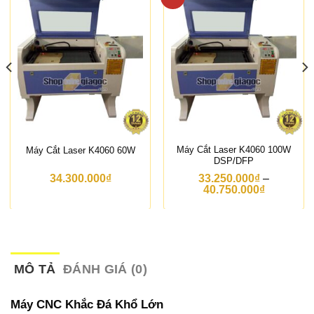
Máy Cắt Laser K4060 100W
Máy Cắt Laser K4060 60W
DSP/DFP
34.300.000
₫
33.250.000
₫
–
K
40.750.000
₫
h
o
ả
n
g
g
i
MÔ TẢ
ĐÁNH GIÁ (0)
á
:
t
Máy CNC Khắc Đá Khổ Lớn
ừ