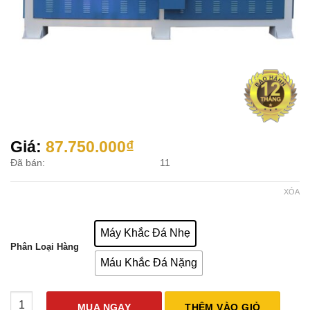
Giá:
87.750.000
₫
Đã bán:
11
XÓA
Máy Khắc Đá Nhẹ
Phân Loại Hàng
Máu Khắc Đá Nặng
Máy CNC Khắc Đá Khổ Lớn Speedway SPW06 số lượng
MUA NGAY
THÊM VÀO GIỎ