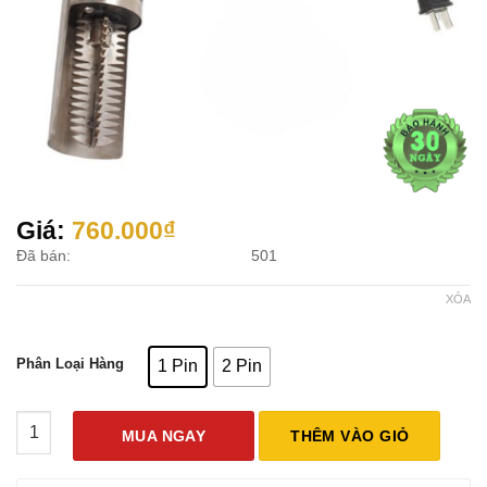
Giá:
760.000
₫
Đã bán:
501
XÓA
Phân Loại Hàng
1 Pin
2 Pin
Máy Đánh Vảy Cá Dùng Pin VDC05 số lượng
MUA NGAY
THÊM VÀO GIỎ