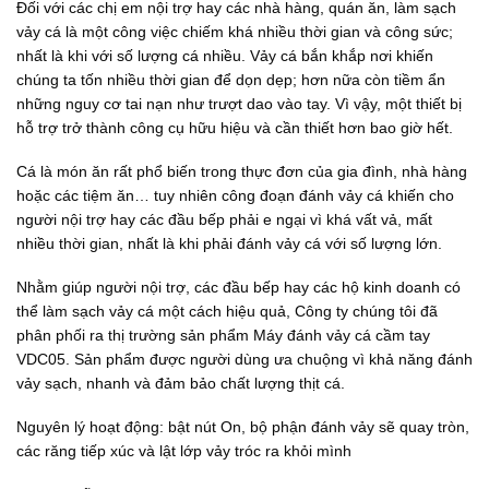
Đối với các chị em nội trợ hay các nhà hàng, quán ăn, làm sạch
vảy cá là một công việc chiếm khá nhiều thời gian và công sức;
nhất là khi với số lượng cá nhiều. Vảy cá bắn khắp nơi khiến
chúng ta tốn nhiều thời gian để dọn dẹp; hơn nữa còn tiềm ẩn
những nguy cơ tai nạn như trượt dao vào tay. Vì vậy, một thiết bị
hỗ trợ trở thành công cụ hữu hiệu và cần thiết hơn bao giờ hết.
Cá là món ăn rất phổ biến trong thực đơn của gia đình, nhà hàng
hoặc các tiệm ăn… tuy nhiên công đoạn đánh vảy cá khiến cho
người nội trợ hay các đầu bếp phải e ngại vì khá vất vả, mất
nhiều thời gian, nhất là khi phải đánh vảy cá với số lượng lớn.
Nhằm giúp người nội trợ, các đầu bếp hay các hộ kinh doanh có
thể làm sạch vảy cá một cách hiệu quả, Công ty chúng tôi đã
phân phối ra thị trường sản phẩm Máy đánh vảy cá cầm tay
VDC05. Sản phẩm được người dùng ưa chuộng vì khả năng đánh
vảy sạch, nhanh và đảm bảo chất lượng thịt cá.
Nguyên lý hoạt động: bật nút On, bộ phận đánh vảy sẽ quay tròn,
các răng tiếp xúc và lật lớp vảy tróc ra khỏi mình