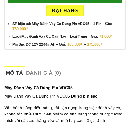
ĐẶT HÀNG
Giá:
SP hiện tại: Máy Đánh Vảy Cá Dùng Pin VDC05
– 1 Pin
–
760.000
₫
Giá:
71.000
₫
Lưỡi Máy Đánh Vảy Cá Cầm Tay
– Loại Trung
–
Khoảng
Giá:
165.000
₫
–
175.000
₫
Pin Sạc DC 12V 2200mAh
–
giá:
từ
165.000₫
đến
175.000₫
MÔ TẢ
ĐÁNH GIÁ (0)
Máy Đánh Vảy Cá Dùng Pin VDC05
Máy Đánh Vảy Cá Dùng Pin VDC05
Dùng pin sạc
Vận hành bằng điện năng, rất tiện dụng trong việc đánh vẩy cá,
không tốn nhiều sức. Sản phẩm có tính năng thông dụng; tương
thích với các cửa hàng vừa và nhỏ hay các hộ gia đình.