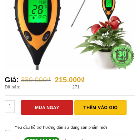
Giá
Giá
Giá:
380.000
₫
215.000
₫
gốc
hiện
Đã bán:
271
là:
tại
380.000₫.
là:
Máy Đo Độ Ẩm Đất, Độ PH, Đo Ánh Sáng, Nhiệt Độ 4 Trong 1 số
215.000₫.
MUA NGAY
THÊM VÀO GIỎ
Yêu cầu hỗ trợ hướng dẫn sử dụng sản phẩm mới