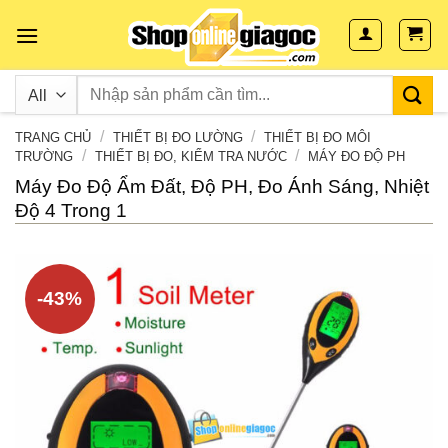
Skip
to
content
/
/
TRANG CHỦ
THIẾT BỊ ĐO LƯỜNG
THIẾT BỊ ĐO MÔI
/
/
TRƯỜNG
THIẾT BỊ ĐO, KIỂM TRA NƯỚC
MÁY ĐO ĐỘ PH
Máy Đo Độ Ẩm Đất, Độ PH, Đo Ánh Sáng, Nhiệt
Độ 4 Trong 1
-43%