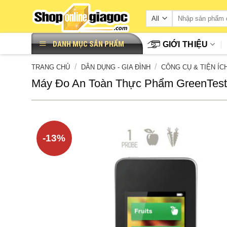
Skip
to
content
DANH MỤC SẢN PHẨM
GIỚI THIỆU
/
/
TRANG CHỦ
DÂN DỤNG - GIA ĐÌNH
CÔNG CỤ & TIỆN ÍC
Máy Đo An Toàn Thực Phẩm GreenTest1
-13%