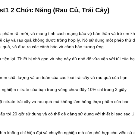
1 2 Chức Năng (Rau Củ, Trái Cây)
c phẩm rất mới; và mang tính cách mạng bảo vệ bản thân và trẻ em kh
i trái cây và rau quả không được trồng hợp lý. Nó sử dụng một phép thử 
 rau quả, và đưa ra các cảnh báo và cảnh báo tương ứng.
iện lợi. Thiết bị nhỏ gọn và nhẹ này đủ nhỏ để vừa vặn với túi của b
m chất lượng và an toàn của các loại trái cây và rau quả của bạn.
 nghiệm nitrate của bạn trong vòng chưa đầy 10% chỉ trong 3 giây.
 nitrate trái cây và rau quả mà không làm hỏng thực phẩm của bạn.
g cấp tới 20 giờ sử dụng và có thể dễ dàng sử dụng với thiết bị sạc sạc
 nhìn không chỉ hiện đại và chuyên nghiệp mà còn phù hợp cho việc sử