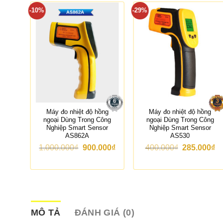
-10%
-29%
hanh
Máy đo nhiệt độ hồng
Máy đo nhiệt độ hồng
04
ngoại Dùng Trong Công
ngoại Dùng Trong Công
Nghiệp Smart Sensor
Nghiệp Smart Sensor
AS862A
AS530
G
G
G
G
G
00
₫
1.000.000
₫
900.000
₫
400.000
₫
285.000
₫
i
i
i
i
i
á
á
á
á
á
h
g
h
g
h
i
ố
i
ố
i
ệ
c
ệ
c
ệ
n
l
n
l
n
t
à
t
à
t
ạ
:
ạ
:
ạ
MÔ TẢ
ĐÁNH GIÁ (0)
i
1
i
4
i