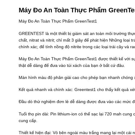
l
.
l
0
l
à
0
à
0
à
Máy Đo An Toàn Thực Phẩm GreenTest
:
0
:
.
:
5
0
9
0
2
Máy Đo An Toàn Thực Phẩm GreenTest1
0
.
0
0
8
0
0
0
0
5
.
0
.
₫
.
GREENTEST là một thiết bị giám sát an toàn môi trường thự
0
0
0
.
0
chất, nitrat và nitrit; chỉ mất 3 giây để phát hiện Những loạ
0
₫
0
0
0
.
0
0
chính xác; để tính nồng độ nitrite trong các loại trái cây và
₫
₫
₫
.
.
.
Máy Đo An Toàn Thực Phẩm GreenTest1 được thiết kế với sự t
thật dễ dàng để đưa vào túi xách của bạn ở bất cứ đâu.
Màn hình màu độ phân giải cao cho phép bạn nhanh chóng xe
Kết quả nhanh và chính xác: Greentest1 cho thấy kết quả xét
Đầu dò thử nghiệm đơn lẻ dễ dàng được đưa vào các mức độ
Tuổi thọ pin dài: Pin lithium-ion có thể sạc lại 720 mah cun
cung cấp.
Thiết kế hiện đại: Vỏ bên ngoài màu trắng mang lại một cái