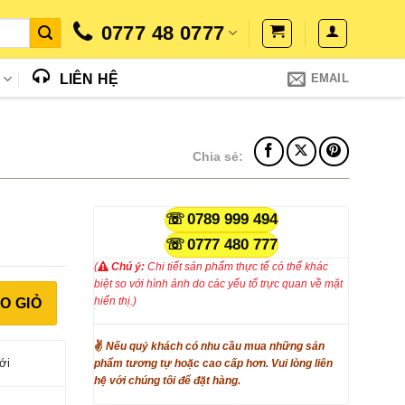
0777 48 0777
N
LIÊN HỆ
EMAIL
Chia sẻ:
iá
0789 999 494
iện
0777 480 777
i
(
Chú ý:
Chi tiết sản phẩm thực tế có thể khác
:
biệt so với hình ảnh do các yếu tố trực quan về mặt
c Năng (Rau Củ, Trái Cây) số lượng
.050.000₫.
hiển thị.)
O GIỎ
✌
Nếu quý khách có nhu cầu mua những sản
ới
phẩm tương tự hoặc cao cấp hơn. Vui lòng liên
hệ với chúng tôi để đặt hàng.