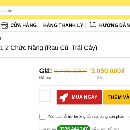
CỬA HÀNG
HÀNG THANH LÝ
HƯỚNG DẪ
H
 2 Chức Năng (Rau Củ, Trái Cây)
Giá
G
Giá:
3.499.000
₫
3.050.000
₫
gốc
h
Đã bán:
35
là:
tạ
3.499.000₫.
là
Máy Đo An Toàn Thực Phẩm GreenTest1 2 Chứ
3
MUA NGAY
THÊM VÀ
Yêu cầu hỗ trợ hướng dẫn sử dụng sản phẩm m
0336.444.247
Gọi ngay
để được hỗ trợ