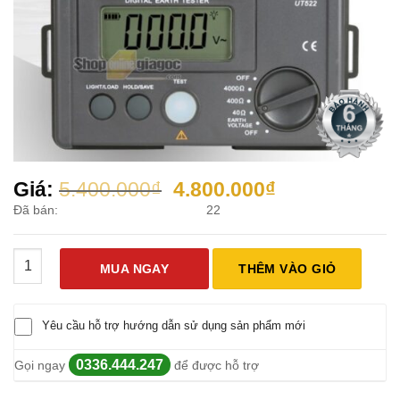
Giá
Giá
Giá:
5.400.000
₫
4.800.000
₫
gốc
hiện
Đã bán:
22
là:
tại
5.400.000₫.
là:
Máy Đo Điện Trở Đất UNI-T UT522 số lượng
4.800.000₫.
MUA NGAY
THÊM VÀO GIỎ
Yêu cầu hỗ trợ hướng dẫn sử dụng sản phẩm mới
0336.444.247
Gọi ngay
để được hỗ trợ