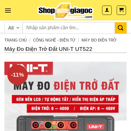
Skip
to
content
/
/
TRANG CHỦ
CÔNG NGHỆ - ĐIỆN TỬ
MÁY ĐO ĐIỆN TRỞ
Máy Đo Điện Trở Đất UNI-T UT522
-11%