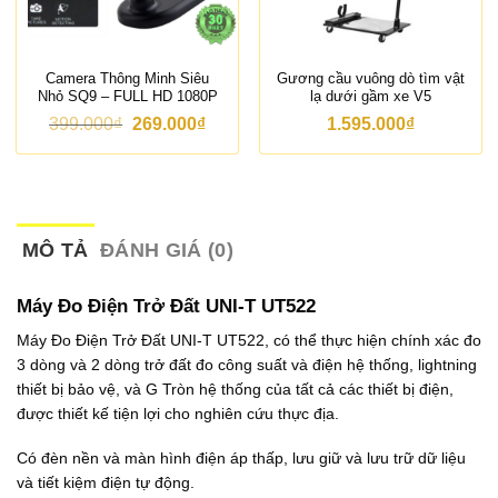
Camera Thông Minh Siêu
Gương cầu vuông dò tìm vật
Nhỏ SQ9 – FULL HD 1080P
lạ dưới gầm xe V5
G
G
399.000
₫
269.000
₫
1.595.000
₫
i
i
á
á
g
h
ố
i
c
ệ
l
n
à
t
MÔ TẢ
ĐÁNH GIÁ (0)
:
ạ
3
i
9
l
Máy Đo Điện Trở Đất UNI-T UT522
9
à
.
:
Máy Đo Điện Trở Đất UNI-T UT522, có thể thực hiện chính xác đo
0
2
3 dòng và 2 dòng trở đất đo công suất và điện hệ thống, lightning
0
6
0
9
thiết bị bảo vệ, và G Tròn hệ thống của tất cả các thiết bị điện,
₫
.
được thiết kế tiện lợi cho nghiên cứu thực địa.
.
0
0
Có đèn nền và màn hình điện áp thấp, lưu giữ và lưu trữ dữ liệu
0
₫
và tiết kiệm điện tự động.
.