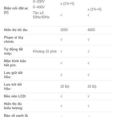
0~200V
± (1%+5)
0~400V
Điện nối đất ac
± (1%+6)
(V)
Tần số:
√
√
50Hz/60Hz
Hiển thị tối đa:
2000
4000
Phạm vi tùy
√
√
chỉnh:
Tự động tắt
Khoảng 10 phút
√
√
máy:
Màn hình báo
√
√
hết pin:
Lưu giữ dữ
√
√
liệu:
Lưu trữ dữ
20 Bộ
20 Bộ
liệu:
Đèn nền LCD:
√
√
Hiển thị đủ
√
√
biểu tượng:
Bảo vệ xanh lá