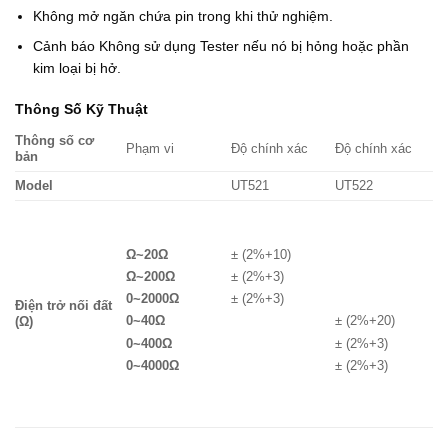
Không mở ngăn chứa pin trong khi thử nghiệm.
Cảnh báo Không sử dụng Tester nếu nó bị hỏng hoặc phần
kim loại bị hở.
Thông Số Kỹ Thuật
Thông số cơ
Phạm vi
Độ chính xác
Độ chính xác
bản
Model
UT521
UT522
Ω~20Ω
± (2%+10)
Ω~200Ω
± (2%+3)
0~2000Ω
± (2%+3)
Điện trở nối đất
0~40Ω
± (2%+20)
(Ω)
0~400Ω
± (2%+3)
0~4000Ω
± (2%+3)