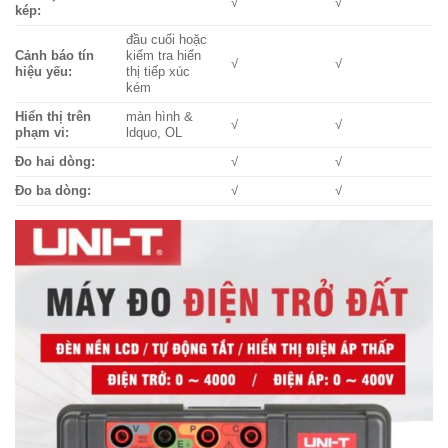
√
√
kép:
đầu cuối hoặc
Cảnh báo tín
kiểm tra hiển
√
√
hiệu yếu:
thị tiếp xúc
kém
Hiển thị trên
màn hình &
√
√
phạm vi:
ldquo, OL
Đo hai dòng:
√
√
Đo ba dòng:
√
√