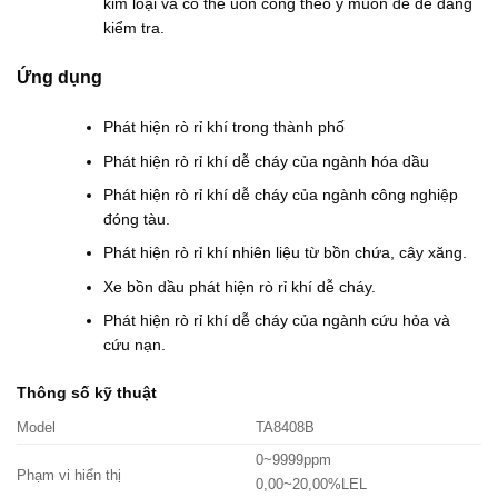
kim loại và có thể uốn cong theo ý muốn để dễ dàng
kiểm tra.
Ứng dụng
Phát hiện rò rỉ khí trong thành phố
Phát hiện rò rỉ khí dễ cháy của ngành hóa dầu
Phát hiện rò rỉ khí dễ cháy của ngành công nghiệp
đóng tàu.
Phát hiện rò rỉ khí nhiên liệu từ bồn chứa, cây xăng.
Xe bồn dầu phát hiện rò rỉ khí dễ cháy.
Phát hiện rò rỉ khí dễ cháy của ngành cứu hỏa và
cứu nạn.
Thông số kỹ thuật
Model
TA8408B
0~9999ppm
Phạm vi hiển thị
0,00~20,00%LEL