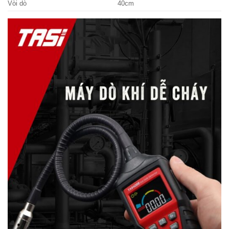
Vòi dò
40cm