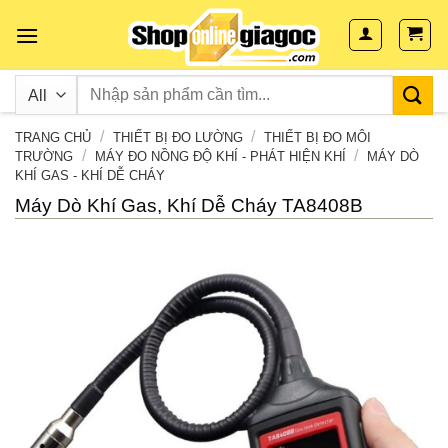
Skip
to
content
/
/
TRANG CHỦ
THIẾT BỊ ĐO LƯỜNG
THIẾT BỊ ĐO MÔI
/
/
TRƯỜNG
MÁY ĐO NỒNG ĐỘ KHÍ - PHÁT HIỆN KHÍ
MÁY DÒ
KHÍ GAS - KHÍ DỄ CHÁY
Máy Dò Khí Gas, Khí Dễ Cháy TA8408B