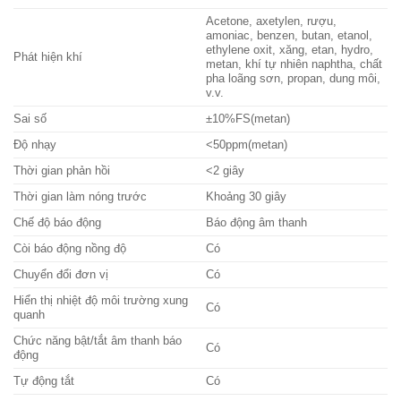
Acetone, axetylen, rượu,
amoniac, benzen, butan, etanol,
ethylene oxit, xăng, etan, hydro,
Phát hiện khí
metan, khí tự nhiên naphtha, chất
pha loãng sơn, propan, dung môi,
v.v.
Sai số
±10%FS(metan)
Độ nhạy
<50ppm(metan)
Thời gian phản hồi
<2 giây
Thời gian làm nóng trước
Khoảng 30 giây
Chế độ báo động
Báo động âm thanh
Còi báo động nồng độ
Có
Chuyển đổi đơn vị
Có
Hiển thị nhiệt độ môi trường xung
Có
quanh
Chức năng bật/tắt âm thanh báo
Có
động
Tự động tắt
Có