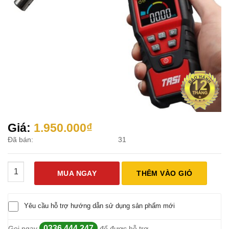
Giá:
1.950.000
₫
Đã bán:
31
Máy Dò Khí Gas, Khí Dễ Cháy TA8408B số lượng
MUA NGAY
THÊM VÀO GIỎ
Yêu cầu hỗ trợ hướng dẫn sử dụng sản phẩm mới
0336.444.247
Gọi ngay
để được hỗ trợ