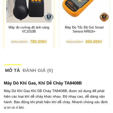
Máy đo cường độ ánh sáng
Máy Đo Tốc Độ Gió Smart
VC1010B
Sensor AR816+
G
G
G
G
890.000
₫
780.000
₫
650.000
₫
450.000
₫
i
i
i
i
á
á
á
á
g
h
g
h
ố
i
ố
i
c
ệ
c
ệ
l
n
l
n
à
t
à
t
MÔ TẢ
ĐÁNH GIÁ (0)
:
ạ
:
ạ
8
i
6
i
9
l
5
l
Máy Dò Khí Gas, Khí Dễ Cháy TA8408B
0
à
0
à
.
:
.
:
Máy Dò Khí Gas Khí Dễ Cháy TA8408B; được sử dụng để phát
0
7
0
4
hiện các loại khí dễ cháy khác nhau. Độ nhạy cao, dễ dàng vận
0
8
0
5
0
0
0
0
hành. Báo động khi phát hiện khí dễ cháy. Nhanh chóng xác định
₫
.
₫
.
vị trí rò rỉ khí.
.
0
.
0