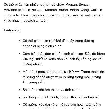
0
0
Có thể phát hiện nhiều loại khí dễ cháy: Propan, Benzen,
0
0
₫
₫
Ethylene oxide, n-Hexane, Methan, Butan, Ethan, Xăng, Carbon
.
.
monoxide. Thuận tiện cho người dùng phát hiện các vật thể rò rỉ
khác nhau một cách an toàn.
Tính năng
Có thể phát hiện rò rỉ khí dễ cháy trong đường
ống/thiết bị/bộ điều chỉnh.
Cảm biến bán dẫn có độ chính xác cao. Đầu dò bằng
kim loại, thiết kế kênh dẫn khí bốn lỗ, nắp bộ lọc khí
chống nhiễu.
Màn hình màu sắc trung thực HD VA. Trạng thái hiển
thị cũng có thể được xem rõ ràng trong môi trường
ánh sáng yếu.
Báo động kép âm thanh và ánh sáng.
Sử dụng pin 3X1,5AAA, có tuổi thọ cao và bền bỉ.
Cổ ngỗng kéo dài 40 cm được làm hoàn toàn bằng