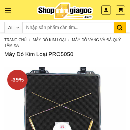
Skip
to
content
/
/
TRANG CHỦ
MÁY DÒ KIM LOẠI
MÁY DÒ VÀNG VÀ ĐÁ QUÝ
TẦM XA
Máy Dò Kim Loại PRO5050
-39%