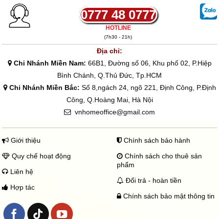
0777 48 0777
Phạm vi nhiệt độ:
-40°C~85°C
HOTLINE
(7h30 - 21h)
Xem thêm các sản phẩm khác tại đây
Địa chỉ:
Chi Nhánh Miền Nam:
66B1, Đường số 06, Khu phố 02, P.Hiệp
Bình Chánh, Q.Thủ Đức, Tp.HCM
Chi Nhánh Miền Bắc:
Số 8,ngách 24, ngõ 221, Định Công, P.Định
Công, Q.Hoàng Mai, Hà Nội
vnhomeoffice@gmail.com
Giới thiệu
Chính sách bảo hành
Quy chế hoạt động
Chính sách cho thuê sản
phẩm
Liên hệ
Đổi trả - hoàn tiền
Hợp tác
Chính sách bảo mật thông tin