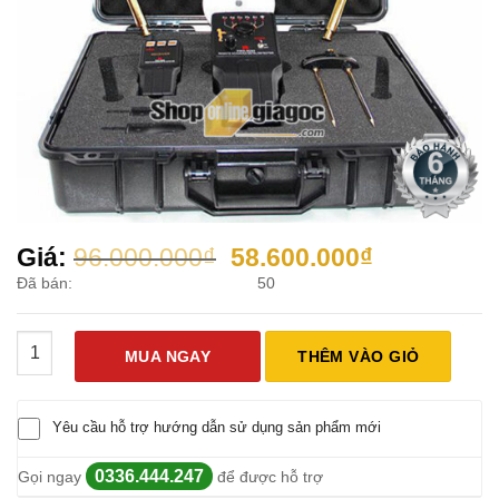
Giá
Giá
Giá:
96.000.000
₫
58.600.000
₫
gốc
hiện
Đã bán:
50
là:
tại
96.000.000₫.
là:
Máy Dò Kim Loại PRO5050 số lượng
58.600.000
MUA NGAY
THÊM VÀO GIỎ
Yêu cầu hỗ trợ hướng dẫn sử dụng sản phẩm mới
0336.444.247
Gọi ngay
để được hỗ trợ