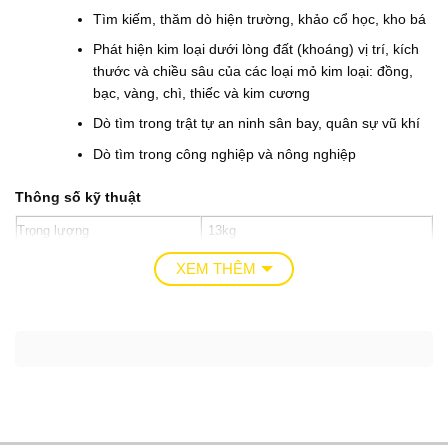
0
0
Tìm kiếm, thăm dò hiện trường, khảo cổ học, kho bá
₫
.
Phát hiện kim loại dưới lòng đất (khoáng) vị trí, kích
thước và chiều sâu của các loại mỏ kim loại: đồng,
bạc, vàng, chì, thiếc và kim cương
Dò tìm trong trật tự an ninh sân bay, quân sự vũ khí
Dò tìm trong công nghiệp và nông nghiệp
Thông số kỹ thuật
Trọng lượng
13kg
Kích thước đóng gói
62 cm*43cm( w)*21cm( h)
XEM THÊM
Loại:
tầm xa dò kim loại mặt đất
Cung cấp điện:
Dc9~12v
Có thể sạc lại pin:
có thể làm việc hơn hơn 24 giờ
Tần số:
433mhz+/- 150 kHz
Siêu âm tần số:
400- 3000mhz+/- 150 kHz
độ ẩm hoạt động:
0~95%( không ngưng tụ)