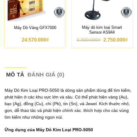
Máy dò kim loại Smart
Máy Dò Vàng GFX7000
Sensor AS944
G
G
24.570.000
₫
3.300.000
₫
2.750.000
₫
i
i
á
á
g
h
ố
i
c
ệ
l
n
à
t
MÔ TẢ
ĐÁNH GIÁ (0)
:
ạ
3
i
.
l
Máy Dò Kim Loại PRO-5050 là dòng sản phẩm dùng để tìm kiếm,
3
à
phát hiện ở các khu vực lớn và sâu. Có thể phát hiện vàng (Au),
0
:
0
2
bạc (Ag), đồng (Cu), chì (Pb), tin (Sn), và Jewel. Kích thước nhỏ,
.
.
gọn, dễ thao tác và phát hiện chính xác. thích hợp cho các vùng
0
7
tìm kiếm như những ngọn núi.
0
5
0
0
₫
.
Ứng dụng của Máy Dò Kim Loại PRO-5050
.
0