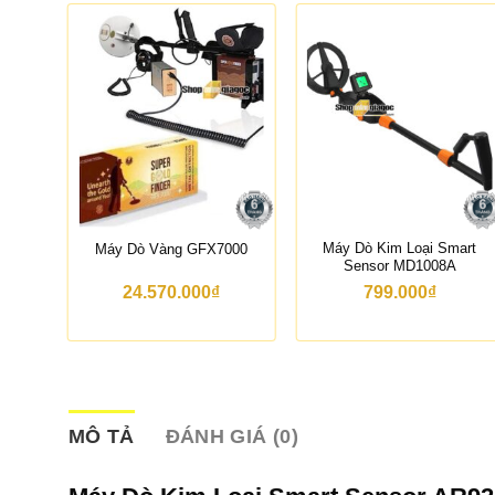
Hiện
Máy Dò Kim Loại Smart
Máy Dò Vàng GFX7000
b Úc
Sensor MD1008A
24.570.000
₫
799.000
₫
MÔ TẢ
ĐÁNH GIÁ (0)