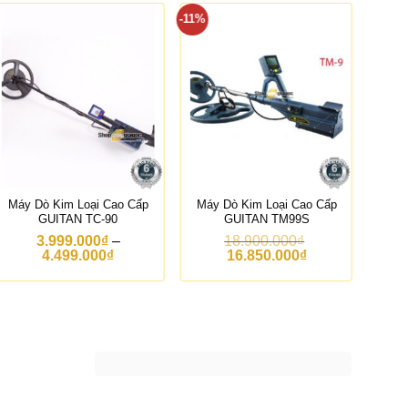
-11%
-20%
Máy Dò Kim Loại Cao Cấp
Máy Dò Kim Loại Cao Cấp
Má
GUITAN TC-90
GUITAN TM99S
3.999.000
₫
–
18.900.000
₫
K
G
G
4.499.000
₫
16.850.000
₫
h
i
i
o
á
á
ả
g
h
n
ố
i
g
c
ệ
g
l
n
i
à
t
á
:
ạ
:
1
i
t
8
l