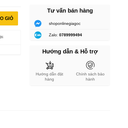
Tư vấn bán hàng
ội Địa) số lượng
O GIỎ
shoponlinegiagoc
Zalo:
0789999494
ới
Hướng dẫn & Hỗ trợ
Hướng dẫn đặt
Chính sách bảo
hàng
hành