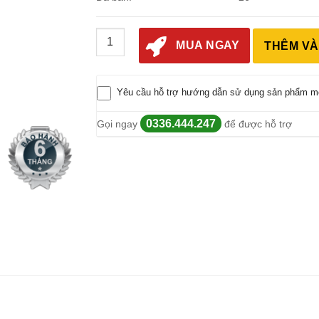
Máy Dò Kim Loại Smart Sensor AR924 (Hàng N
MUA NGAY
THÊM VÀ
Yêu cầu hỗ trợ hướng dẫn sử dụng sản phẩm m
0336.444.247
Gọi ngay
để được hỗ trợ