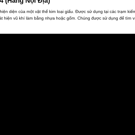
 (Hàng Nội Địa)
8
à
0
:
hiện diện của một vật thể kim loại giấu. Được sử dụng tại các trạm kiể
0
2
.
.
hát hiện vũ khí làm bằng nhựa hoặc gốm. Chúng được sử dụng để tìm v
0
2
0
0
0
0
₫
.
.
0
0
0
₫
.