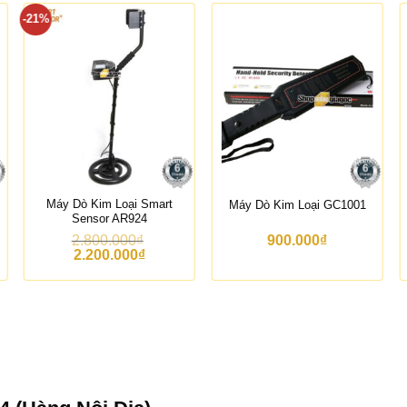
-21%
Máy Dò Kim Loại Smart
Máy Dò Kim Loại GC1001
Sensor AR924
2.800.000
₫
900.000
₫
G
G
2.200.000
₫
i
i
á
á
g
h
ố
i
c
ệ
l
n
à
t
:
ạ
2
i
.
l