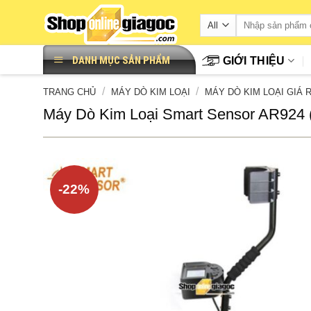
Skip
to
content
DANH MỤC SẢN PHẨM
GIỚI THIỆU
/
/
TRANG CHỦ
MÁY DÒ KIM LOẠI
MÁY DÒ KIM LOẠI GIÁ 
Máy Dò Kim Loại Smart Sensor AR924 
-22%