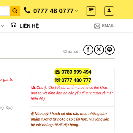
0777 48 0777
N
LIÊN HỆ
EMAIL
Chia sẻ:
iá
0789 999 494
iện
 giá trị
0777 480 777
i
(
Chú ý:
Chi tiết sản phẩm thực tế có thể khác
:
biệt so với hình ảnh do các yếu tố trực quan về mặt
.500.000₫.
hiển thị.)
ội Địa)
✌
Nếu quý khách có nhu cầu mua những sản
phẩm tương tự hoặc cao cấp hơn. Vui lòng liên
hệ với chúng tôi để đặt hàng.