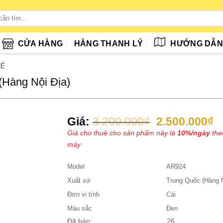
CỬA HÀNG
HÀNG THANH LÝ
HƯỚNG DẪ
RẺ
(Hàng Nội Địa)
Giá
G
Giá:
3.200.000
₫
2.500.000
₫
gốc
h
Giá cho thuê cho sản phẩm này là
10%/ngày
theo
là:
tạ
máy
3.200.000₫.
là
2
Model
AR924
Xuất xứ
Trung Quốc (Hàng N
Đơn vị tính
Cái
Màu sắc
Đen
Đã bán:
26