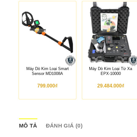
 Tay
Máy Dò Kim Loại Smart
Máy Dò Kim Loại Từ Xa
Sensor MD1008A
EPX-10000
799.000
₫
29.484.000
₫
MÔ TẢ
ĐÁNH GIÁ (0)