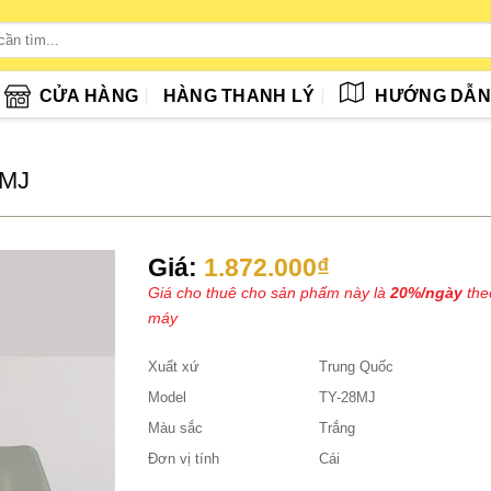
CỬA HÀNG
HÀNG THANH LÝ
HƯỚNG DẪ
8MJ
Giá:
1.872.000
₫
Giá cho thuê cho sản phẩm này là
20%/ngày
theo
máy
Xuất xứ
Trung Quốc
Model
TY-28MJ
Màu sắc
Trắng
Đơn vị tính
Cái