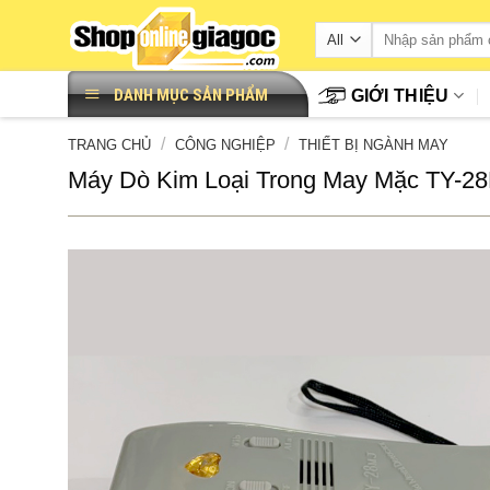
Skip
to
content
DANH MỤC SẢN PHẨM
GIỚI THIỆU
/
/
TRANG CHỦ
CÔNG NGHIỆP
THIẾT BỊ NGÀNH MAY
Máy Dò Kim Loại Trong May Mặc TY-2