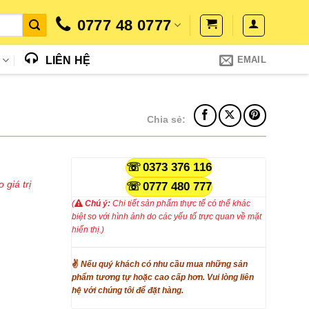
0777 48 0777
N
LIÊN HỆ
EMAIL
Chia sẻ:
0373 376 116
 giá trị
0777 480 777
(
Chú ý:
Chi tiết sản phẩm thực tế có thể khác
biệt so với hình ảnh do các yếu tố trực quan về mặt
hiển thị.)
✌
Nếu quý khách có nhu cầu mua những sản
phẩm tương tự hoặc cao cấp hơn. Vui lòng liên
hệ với chúng tôi để đặt hàng.