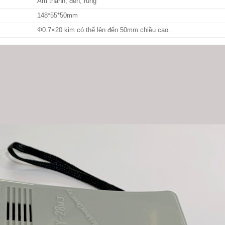
Âm thanh, đèn, rung
148*55*50mm
Φ0.7×20 kim có thể lên đến 50mm chiều cao.