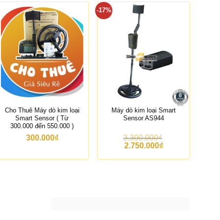
-17%
-18%
Cho Thuê Máy dò kim loại
Máy dò kim loại Smart
Smart Sensor ( Từ
Sensor AS944
300.000 đến 550.000 )
300.000
₫
3.300.000
₫
G
G
2.750.000
₫
i
i
á
á
g
h
ố
i
c
ệ
l
n
à
t
:
ạ
3
i