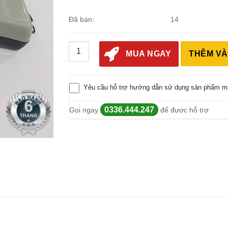
Đã bán:
14
Máy Dò Kim Loại Trong May Mặc TY-28MJ số 
MUA NGAY
THÊM VÀ
Yêu cầu hỗ trợ hướng dẫn sử dụng sản phẩm m
0336.444.247
Gọi ngay
để được hỗ trợ