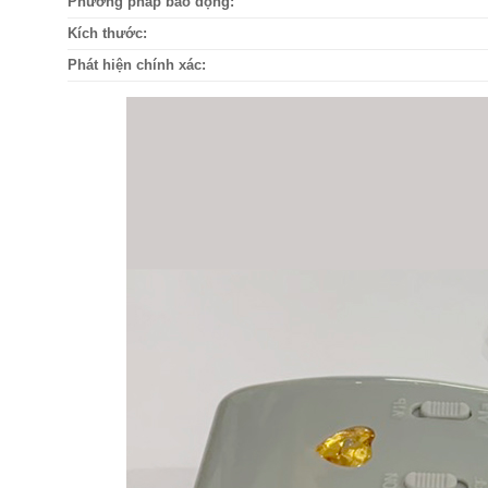
Phương pháp báo động:
Kích thước:
Phát hiện chính xác: