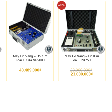
-20%
Máy Dò Vàng – Dò Kim
Máy Dò Vàng – Dò Kim
Loại Từ Xa VR9000
Loại EPX7500
43.489.000
₫
28.900.000
₫
G
G
23.000.000
₫
i
i
á
á
g
h
ố
i
c
ệ
l
n
à
t
:
ạ
2
i