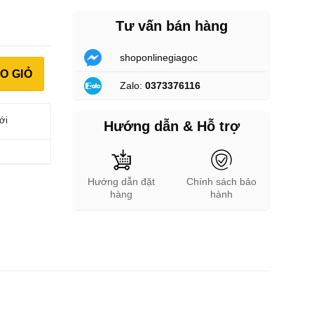
Tư vấn bán hàng
shoponlinegiagoc
lượng
O GIỎ
Zalo:
0373376116
ới
Hướng dẫn & Hỗ trợ
Hướng dẫn đặt
Chính sách bảo
hàng
hành