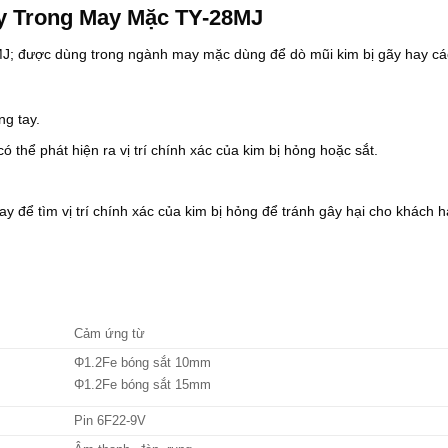
8
l
y Trong May Mặc TY-28MJ
.
à
9
:
; được dùng trong ngành may mặc dùng để dò mũi kim bị gãy hay các
0
2
0
3
.
.
0
0
0
0
ng tay.
0
0
thể phát hiện ra vị trí chính xác của kim bị hỏng hoặc sắt.
₫
.
.
0
0
0
 để tìm vị trí chính xác của kim bị hỏng để tránh gây hại cho khách 
₫
.
Cảm ứng từ
Φ1.2Fe bóng sắt 10mm
Φ1.2Fe bóng sắt 15mm
Pin 6F22-9V