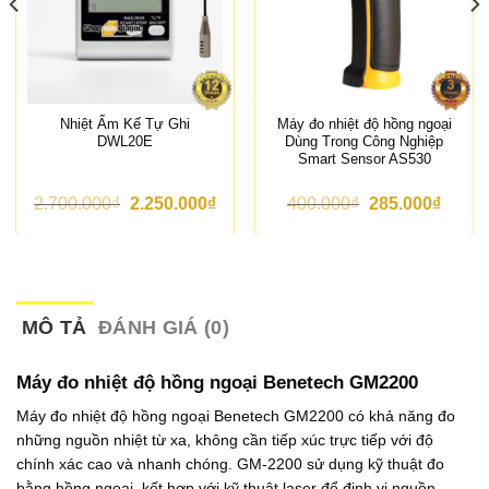
Nhiệt Ẩm Kế Tự Ghi
Máy đo nhiệt độ hồng ngoại
DWL20E
Dùng Trong Công Nghiệp
Smart Sensor AS530
G
G
G
G
2.700.000
₫
2.250.000
₫
400.000
₫
285.000
₫
i
i
i
i
á
á
á
á
g
h
g
h
ố
i
ố
i
c
ệ
c
ệ
l
n
l
n
à
t
à
t
MÔ TẢ
ĐÁNH GIÁ (0)
:
ạ
:
ạ
2
i
4
i
.
l
0
l
Máy đo nhiệt độ hồng ngoại Benetech GM2200
7
à
0
à
0
:
.
:
Máy đo nhiệt độ hồng ngoại Benetech GM2200 có khả năng đo
0
2
0
2
những nguồn nhiệt từ xa, không cần tiếp xúc trực tiếp với độ
.
.
0
8
0
2
0
5
chính xác cao và nhanh chóng. GM-2200 sử dụng kỹ thuật đo
0
5
₫
.
bằng hồng ngoại, kết hợp với kỹ thuật laser để định vị nguồn