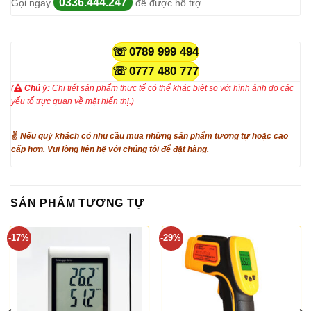
0336.444.247
Gọi ngay
để được hỗ trợ
0789 999 494
0777 480 777
(
Chú ý:
Chi tiết sản phẩm thực tế có thể khác biệt so với hình ảnh do các
yếu tố trực quan về mặt hiển thị.)
✌
Nếu quý khách có nhu cầu mua những sản phẩm tương tự hoặc cao
cấp hơn. Vui lòng liên hệ với chúng tôi để đặt hàng.
SẢN PHẨM TƯƠNG TỰ
-17%
-29%