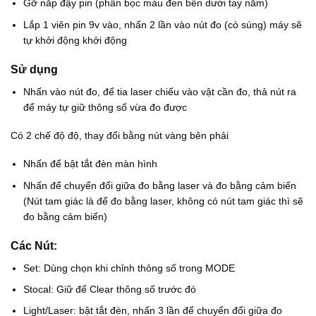
Gỡ nắp đậy pin (phần bọc màu đen bên dưới tay nắm)
Lắp 1 viên pin 9v vào, nhấn 2 lần vào nút đo (cò súng) máy sẽ
tự khởi động khởi động
Sử dụng
Nhấn vào nút đo, để tia laser chiếu vào vật cần đo, thả nút ra
để máy tự giữ thông số vừa đo được
Có 2 chế độ độ, thay đổi bằng nút vàng bên phải
Nhấn để bật tắt đèn màn hình
Nhấn để chuyển đổi giữa đo bằng laser và đo bằng cảm biến
(Nút tam giác là để đo bằng laser, không có nút tam giác thì sẽ
đo bằng cảm biến)
Các Nút:
Set: Dùng chọn khi chỉnh thông số trong MODE
Stocal: Giữ để Clear thông số trước đó
Light/Laser: bật tắt đèn, nhấn 3 lần để chuyển đổi giữa đo