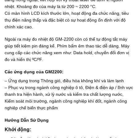
0
0
.
0
nhiệt. Khoảng đo của máy là từ 200 ~ 2200 °C.
₫
.
0
.
0
0
Có màn hình LCD kích thước lớn, hoạt động đa chức năng, tiêu
0
₫
thụ điện năng thấp và đặc biệt có sự hoạt động ổn định với độ
0
.
chính xác cao.
₫
.
Ngoài ra máy đo nhiệt độ GM-2200 còn có thể tự động tắt máy
giúp tiết kiệm pin đáng kể. Phím bấm êm thao tác dễ dàng. Máy
cung cấp các chức năng xem như: Data hold, chuyển đổi đơn vị
đo và hiển thị ºC/ºF.
Các ứng dụng của GM2200:
– Ứng dụng trong Thông gió, điều hòa không khí và làm lạnh
– Phục vụ trong ngành công nghiệp ô tô, Điện & điện áp / lĩnh vực
thanh tra hiện hành, xử lý nước và kiểm tra chất lượng nước,
Kiểm soát môi trường, ngành công nghiệp khí đốt, ngành công
nghiệp chế biến thực phẩm
Hướng Dẫn Sử Dụng
Khởi động: