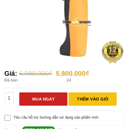
Giá
Giá
Giá:
6.990.000
₫
5.800.000
₫
gốc
hiện
Đã bán:
24
là:
tại
6.990.000₫.
là:
Máy đo nhiệt độ hồng ngoại Dùng Trong Công Nghiệp Benete
5.800.000₫.
MUA NGAY
THÊM VÀO GIỎ
Yêu cầu hỗ trợ hướng dẫn sử dụng sản phẩm mới