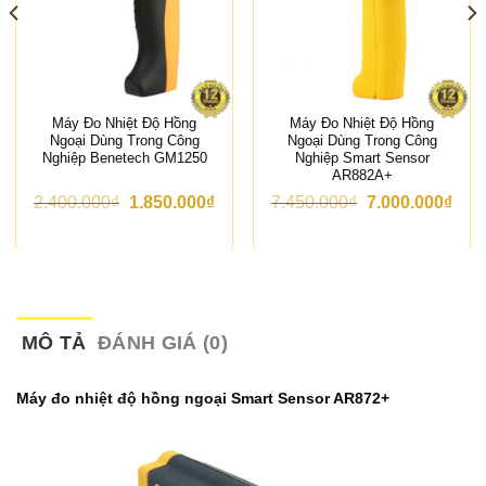
Máy Đo Nhiệt Độ Hồng
Máy Đo Nhiệt Độ Hồng
Ngoại Dùng Trong Công
Ngoại Dùng Trong Công
Nghiệp Benetech GM1250
Nghiệp Smart Sensor
AR882A+
G
G
G
G
2.400.000
₫
1.850.000
₫
7.450.000
₫
7.000.000
₫
i
i
i
i
á
á
á
á
g
h
g
h
ố
i
ố
i
c
ệ
c
ệ
l
n
l
n
à
t
à
t
:
ạ
:
ạ
MÔ TẢ
ĐÁNH GIÁ (0)
2
i
7
i
.
l
.
l
4
à
4
à
Máy đo nhiệt độ hồng ngoại Smart Sensor AR872+
0
:
5
:
0
1
0
7
.
.
.
.
0
8
0
0
0
5
0
0