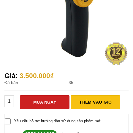
Giá:
3.500.000
₫
Đã bán:
35
Máy đo nhiệt độ hồng ngoại Dùng Trong Công Nghiệp Smart S
MUA NGAY
THÊM VÀO GIỎ
Yêu cầu hỗ trợ hướng dẫn sử dụng sản phẩm mới