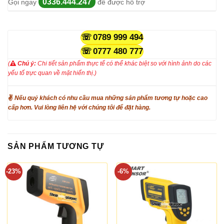
0336.444.247
Gọi ngay
để được hỗ trợ
0789 999 494
0777 480 777
(
Chú ý:
Chi tiết sản phẩm thực tế có thể khác biệt so với hình ảnh do các
yếu tố trực quan về mặt hiển thị.)
✌
Nếu quý khách có nhu cầu mua những sản phẩm tương tự hoặc cao
cấp hơn. Vui lòng liên hệ với chúng tôi để đặt hàng.
SẢN PHẨM TƯƠNG TỰ
-23%
-6%