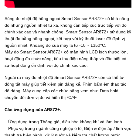
Súng đo nhiệt độ hồng ngoại Smart Sensor AR872+ có khả năng
đo những nguồn nhiệt từ xa, không cần tiếp xúc trực tiếp với độ
chính xác cao và nhanh chóng. Smart Sensor AR872+ sử dụng kỹ
thuật đo bằng hồng ngoại, kết hợp với kỹ thuật laser để định vị
nguồn nhiệt. Khoảng đo của máy là từ -18 ~ 1350°C.
Máy đo Smart Sensor AR872+ có màn hình LCD kích thước lớn,
hoạt động đa chức năng, tiêu thụ điện năng thấp và đặc biệt có
sự hoạt động ổn định với độ chính xác cao.
Ngoài ra máy đo nhiệt độ Smart Sensor AR872+ còn có thể tự
động tắt máy giúp tiết kiệm pin đáng kể. Phím bấm êm thao tác
dễ dàng. Máy cung cấp các chức năng xem như: Data hold,
chuyển đổi đơn vị đo và hiển thị ºC/ºF.
Các ứng dụng của AR872+:
– Ứng dụng trong Thông gió, điều hòa không khí và làm lạnh
– Phục vụ trong ngành công nghiệp ô tô, Điện & điện áp / lĩnh vực
thanh tra hiện hành, xử lý nước và kiểm tra chất lượng nước,