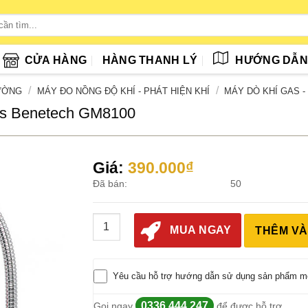
CỬA HÀNG
HÀNG THANH LÝ
HƯỚNG DẪ
/
/
RƯỜNG
MÁY ĐO NỒNG ĐỘ KHÍ - PHÁT HIỆN KHÍ
MÁY DÒ KHÍ GAS -
as Benetech GM8100
Giá:
390.000
₫
Đã bán:
50
Máy Dò Phát Hiện Khí Dễ Cháy, Khí Gas Ben
MUA NGAY
THÊM VÀ
Yêu cầu hỗ trợ hướng dẫn sử dụng sản phẩm m
0336.444.247
Gọi ngay
để được hỗ trợ