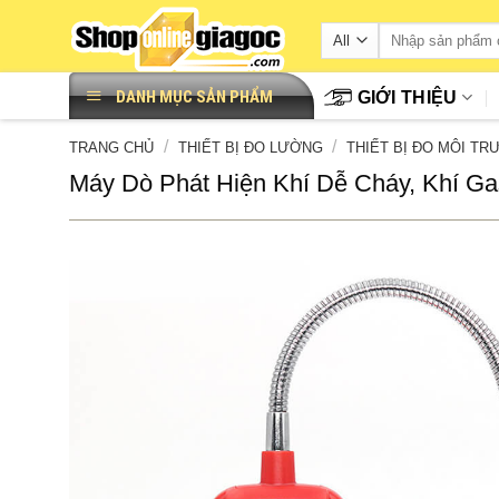
Skip
to
content
DANH MỤC SẢN PHẨM
GIỚI THIỆU
/
/
TRANG CHỦ
THIẾT BỊ ĐO LƯỜNG
THIẾT BỊ ĐO MÔI T
Máy Dò Phát Hiện Khí Dễ Cháy, Khí G