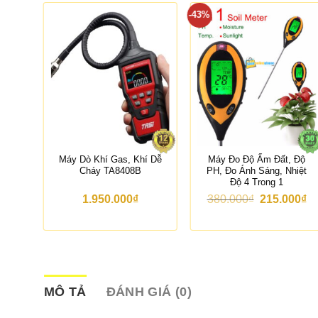
-43%
ng
Máy Dò Khí Gas, Khí Dễ
Máy Đo Độ Ẩm Đất, Độ
P
Cháy TA8408B
PH, Đo Ánh Sáng, Nhiệt
Độ 4 Trong 1
G
G
1.950.000
₫
380.000
₫
215.000
₫
i
i
á
á
g
h
ố
i
c
ệ
l
n
à
t
:
ạ
MÔ TẢ
ĐÁNH GIÁ (0)
3
i
8
l