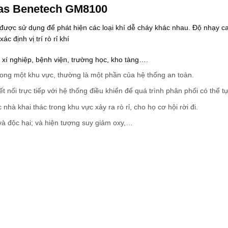
ừ
Gas Benetech GM8100
5
3
ợc sử dụng để phát hiện các loại khí dễ cháy khác nhau. Độ nhạy c
8
.
 định vị trí rò rỉ khí
0
0
 xí nghiệp, bệnh viện, trường học, kho tàng….
0
₫
 trong một khu vực, thường là một phần của hệ thống an toàn.
đ
ế
ết nối trực tiếp với hệ thống điều khiển để quá trình phân phối có thể tự
n
8
hà khai thác trong khu vực xảy ra rò rỉ, cho họ cơ hội rời đi.
7
0
và độc hại; và hiện tượng suy giảm oxy,…
.
0
0
0
₫