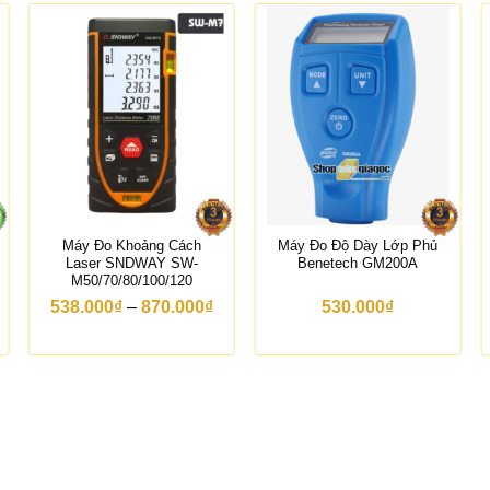
Máy Đo Khoảng Cách
Máy Đo Độ Dày Lớp Phủ
Laser SNDWAY SW-
Benetech GM200A
M50/70/80/100/120
K
538.000
₫
–
870.000
₫
530.000
₫
h
o
ả
n
g
g
i
á
:
t