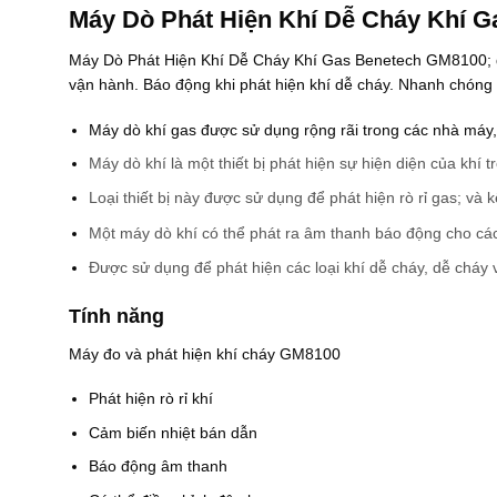
0
à
Máy Dò Phát Hiện Khí Dễ Cháy Khí 
.
:
0
2
Máy Dò Phát Hiện Khí Dễ Cháy Khí Gas Benetech GM8100; đư
0
1
0
5
vận hành. Báo động khi phát hiện khí dễ cháy. Nhanh chóng xác
₫
.
.
0
Máy dò khí gas được sử dụng rộng rãi trong các nhà máy,
0
0
Máy dò khí là một thiết bị phát hiện sự hiện diện của khí
₫
.
Loại thiết bị này được sử dụng để phát hiện rò rỉ gas; và k
Một máy dò khí có thể phát ra âm thanh báo động cho các n
Được sử dụng để phát hiện các loại khí dễ cháy, dễ cháy 
Tính năng
Máy đo và phát hiện khí cháy GM8100
Phát hiện rò rỉ khí
Cảm biến nhiệt bán dẫn
Báo động âm thanh