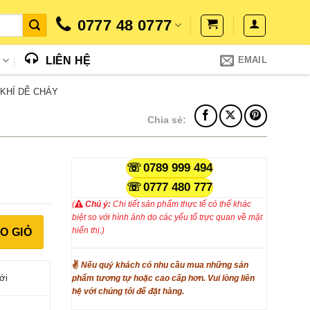
0777 48 0777
N
LIÊN HỆ
EMAIL
 KHÍ DỄ CHÁY
Chia sẻ:
0789 999 494
0777 480 777
(
Chú ý:
Chi tiết sản phẩm thực tế có thể khác
biệt so với hình ảnh do các yếu tố trực quan về mặt
etech GM8100 số lượng
hiển thị.)
O GIỎ
✌
Nếu quý khách có nhu cầu mua những sản
ới
phẩm tương tự hoặc cao cấp hơn. Vui lòng liên
hệ với chúng tôi để đặt hàng.