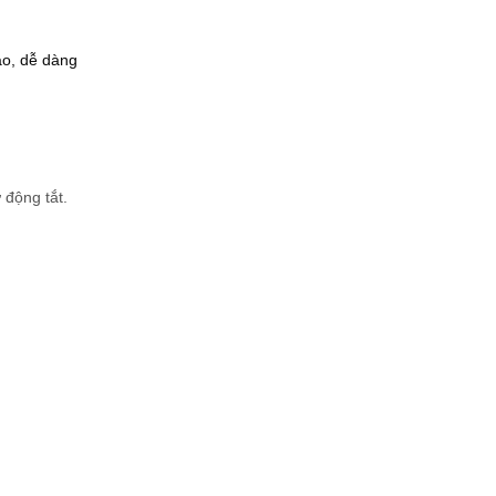
ao, dễ dàng
 động tắt.