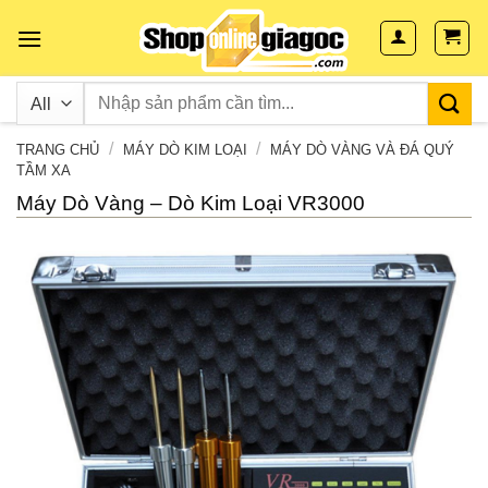
Skip
to
content
/
/
TRANG CHỦ
MÁY DÒ KIM LOẠI
MÁY DÒ VÀNG VÀ ĐÁ QUÝ
TẦM XA
Máy Dò Vàng – Dò Kim Loại VR3000