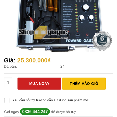
Giá:
25.300.000
₫
Đã bán:
24
Máy Dò Vàng - Dò Kim Loại VR3000 số lượng
MUA NGAY
THÊM VÀO GIỎ
Yêu cầu hỗ trợ hướng dẫn sử dụng sản phẩm mới
0336.444.247
Gọi ngay
để được hỗ trợ