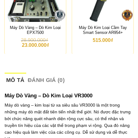
Máy Dò Vàng – Dò Kim Loại
Máy Dò Kim Loại Cầm Tay
EPX7500
Smart Sensor AR954+
28.900.000
₫
515.000
₫
G
G
23.000.000
₫
i
i
á
á
g
h
ố
i
c
ệ
l
n
à
t
MÔ TẢ
ĐÁNH GIÁ (0)
:
ạ
2
i
8
l
Máy Dò Vàng – Dò Kim Loại VR3000
.
à
9
:
Máy dò vàng – kim loại từ xa siêu sâu VR3000 là một trong
0
2
những máy dò mặt đất tiên tiến nhất thế giới. Nó được đặc trưng
0
3
.
.
bởi chức năng quét nhanh diện rộng cực sâu, có thể nhận và
0
0
truyền tín hiệu của các vật thể trong phạm vi rộng. Qua đó nâng
0
0
cao hiệu quả làm việc của các công cụ. Dễ sử dụng và dễ thực
0
0