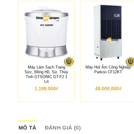
Máy Làm Sạch Trang
Máy Hút Ẩm Công Nghiệp
 50W
Sức, Đồng Hồ, Sứ, Thủy
Parkoo CF12KT
Tinh GTSONIC GT-F2 1
Lít
1.199.000
₫
49.000.000
₫
MÔ TẢ
ĐÁNH GIÁ (0)