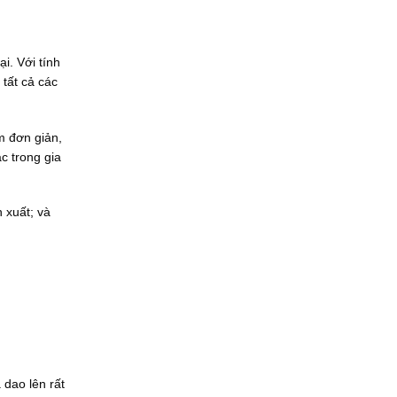
8
i
.
l
1
à
0
:
i. Với tính
0
7
.
.
tất cả các
0
5
0
0
0
0
₫
.
m đơn giản,
.
0
c trong gia
0
0
₫
.
 xuất; và
 dao lên rất