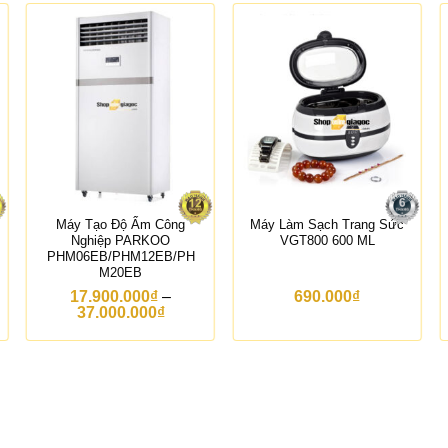
Máy Tạo Độ Ẩm Công
Máy Làm Sạch Trang Sức
Nghiệp PARKOO
VGT800 600 ML
PHM06EB/PHM12EB/PH
M20EB
17.900.000
₫
–
690.000
₫
K
37.000.000
₫
h
o
ả
n
g
g
i
á