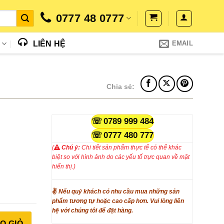
0777 48 0777
N
LIÊN HỆ
EMAIL
Chia sẻ:
0789 999 484
0777 480 777
(
Chú ý:
Chi tiết sản phẩm thực tế có thể khác
biệt so với hình ảnh do các yếu tố trực quan về mặt
hiển thị.)
✌
Nếu quý khách có nhu cầu mua những sản
phẩm tương tự hoặc cao cấp hơn. Vui lòng liên
hệ với chúng tôi để đặt hàng.
ay SPW01 số lượng
O GIỎ