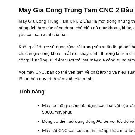
Máy Gia Công Trung Tâm CNC 2 Đầu
Máy Gia Công Trung Tâm CNC 2 Đầu; là một trong những thành
năng tích hợp các công đoạn chế biến gỗ như khoan, khắc, c
yêu cầu sản xuất của bạn.
Không chỉ được sử dụng rộng rãi trong sản xuất đồ gỗ nội t
chỉ cần gia công khoan, cắt rời, chạy rãnh; thường là trên 
công; là những ưu điểm vượt trội mà máy gia công trung tâ
Với máy CNC, bạn có thể yên tâm về chất lượng và hiệu suất
tối ưu hóa quy trình sản xuất của mình.
Tính năng
Máy có thể gia công đa dạng các loại vật liệu v
50000mm/phút.
Động cơ điện sử dụng dòng AC Servo, tốc độ v
Máy cắt CNC còn có các tính năng khác như tự độ