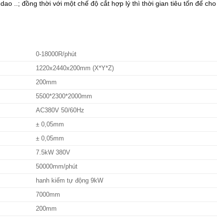
ao ..; đồng thời với một chế độ cắt hợp lý thì thời gian tiêu tốn để cho
0-18000R/phút
1220x2440x200mm (X*Y*Z)
200mm
5500*2300*2000mm
AC380V 50/60Hz
± 0,05mm
± 0,05mm
7.5kW 380V
50000mm/phút
hanh kiếm tự động 9kW
7000mm
200mm