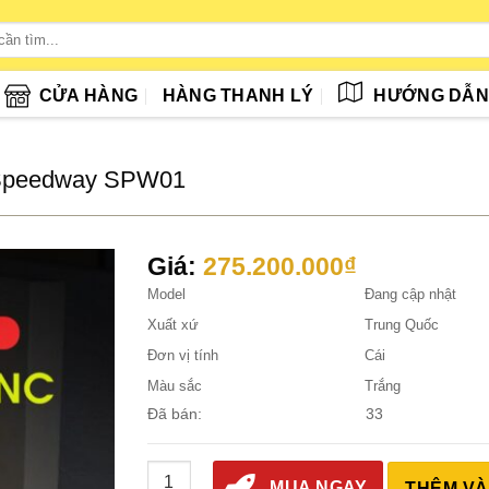
CỬA HÀNG
HÀNG THANH LÝ
HƯỚNG DẪ
 Speedway SPW01
Giá:
275.200.000
₫
Model
Đang cập nhật
Xuất xứ
Trung Quốc
Đơn vị tính
Cái
Màu sắc
Trắng
Đã bán:
33
Máy Gia Công Trung Tâm CNC 2 Đầu Speedw
MUA NGAY
THÊM VÀ