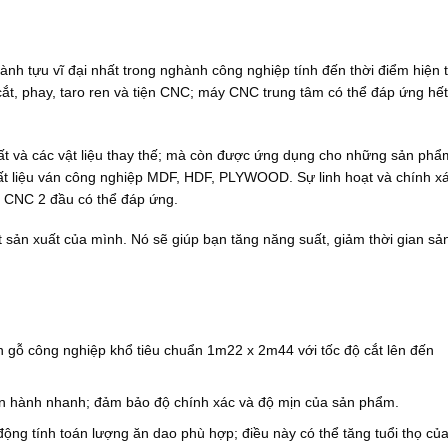
:
t
ừ
1
 tựu vĩ đại nhất trong nghành công nghiệp tính đến thời điểm hiện tạ
7
.
ắt, phay, taro ren và tiện CNC; máy CNC trung tâm có thể đáp ứng hết 
9
0
0
.
hất và các vật liệu thay thế; mà còn được ứng dụng cho những sản phẩ
0
chất liệu ván công nghiệp MDF, HDF, PLYWOOD. Sự linh hoạt và chính xá
0
m CNC 2 đầu có thể đáp ứng.
0
₫
đ
 sản xuất của mình. Nó sẽ giúp bạn tăng năng suất, giảm thời gian sản
ế
n
3
7
.
0
0
án gỗ công nghiệp khổ tiêu chuẩn 1m22 x 2m44 với tốc độ cắt lên đến
0
.
0
ận hành nhanh; đảm bảo độ chính xác và độ mịn của sản phẩm.
0
0
ng tính toán lượng ăn dao phù hợp; điều này có thể tăng tuổi thọ của
₫