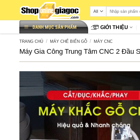
Skip
to
content
DANH MỤC SẢN PHẨM
GIỚI THIỆU
/
/
TRANG CHỦ
MÁY CHẾ BIẾN GỖ
MÁY CNC
Máy Gia Công Trung Tâm CNC 2 Đầu