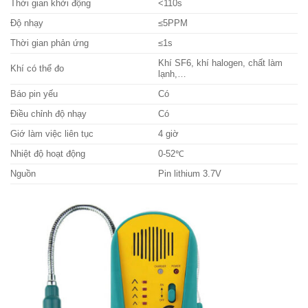
Thời gian khởi động
<110s
Độ nhạy
≤5PPM
Thời gian phản ứng
≤1s
Khí SF6, khí halogen, chất làm
Khí có thể đo
lạnh,…
Báo pin yếu
Có
Điều chỉnh độ nhạy
Có
Giớ làm việc liên tục
4 giờ
Nhiệt độ hoạt động
0-52℃
Nguồn
Pin lithium 3.7V