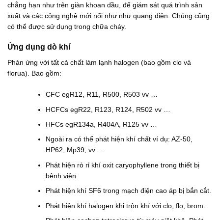
chẳng hạn như trên giàn khoan dầu, để giám sát quá trình sản
xuất và các công nghệ mới nổi như như quang điện. Chúng cũng
có thể được sử dụng trong chữa cháy.
Ứng dụng dò khí
Phản ứng với tất cả chất làm lạnh halogen (bao gồm clo và
florua). Bao gồm:
CFC egR12, R11, R500, R503 vv …
HCFCs egR22, R123, R124, R502 vv …
HFCs egR134a, R404A, R125 vv …
Ngoài ra có thể phát hiện khí chất ví dụ: AZ-50,
HP62, Mp39, vv …
Phát hiện rò rỉ khí oxit caryophyllene trong thiết bị
bệnh viện.
Phát hiện khí SF6 trong mạch điện cao áp bị bắn cắt.
Phát hiện khí halogen khi trộn khí với clo, flo, brom.