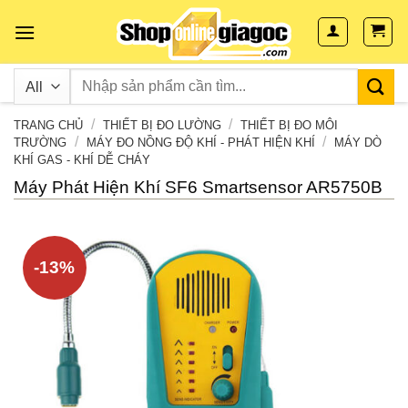
Skip
to
content
/
/
TRANG CHỦ
THIẾT BỊ ĐO LƯỜNG
THIẾT BỊ ĐO MÔI
/
/
TRƯỜNG
MÁY ĐO NỒNG ĐỘ KHÍ - PHÁT HIỆN KHÍ
MÁY DÒ
KHÍ GAS - KHÍ DỄ CHÁY
Máy Phát Hiện Khí SF6 Smartsensor AR5750B
-13%