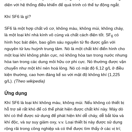
diện với hệ thống điều khiển để quá trình có thể tự động ngắt.
Khí SF6 là gì?
SF6 là một hợp chất vô cơ, không màu, không mùi, không cháy,
là một loại khí nhà kính vô cùng và chất cách điện tốt. SF
có
6
hình học bát diện, bao gồm sáu nguyên tử flo được gắn với
nguyên tử lưu huỳnh trung tâm. Nó là một chất khí điển hình cho
một loại khí không phân cực, nó không hòa tan trong nước nhưng
hòa tan trong các dung môi hữu cơ phi cực. Nó thường được vận
chuyển như một khí nén hoá lỏng. Nó có mật độ 6,12 g/L ở điều
kiện thường, cao hơn đáng kể so với mật độ không khí (1,225
g/L).
(Theo wikipedia)
Ứng dụng
Khí SF6 là loại khí không màu, không mùi. Nếu không có thiết bị
hỗ trợ sẽ rất khó để có thể phát hiện được chất khí này. Máy dò
khí có thể được sử dụng để phát hiện khí dễ cháy, dễ bắt lửa và
khí độc, và sự suy giảm oxy, v.v. Loại thiết bị này được sử dụng
rộng rãi trong công nghiệp và có thể được tìm thấy ở các vị trí;