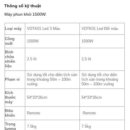
Thông số kỹ thuật
Máy phun khói 1500W:
Loại máy
VDTK01 Led 3 Màu
VDTK01 Led Đổi màu
Công
1500W
1500W
suất
Bình
chứa
2.5 lít
2,5 lít
nhiên
liệu
Sử dụng tốt cho diện tích sàn
Sử dụng tốt cho diện
Phạm vi
trong khoảng 50m – 100m
tích sàn trong khoảng
vuông.
50m – 100m vuông
Kích
thước
54*33*26cm
54*33*26cm
máy
Điều
Remote
Remote
khiển
Trọng
7.5kg
7.5kg
lượng