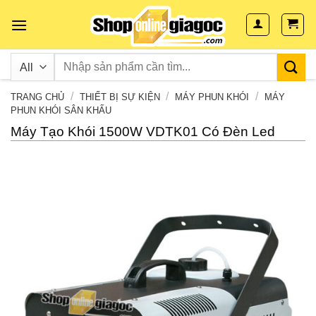
Skip
to
content
/
/
/
TRANG CHỦ
THIẾT BỊ SỰ KIỆN
MÁY PHUN KHÓI
MÁY
PHUN KHÓI SÂN KHẤU
Máy Tạo Khói 1500W VDTK01 Có Đèn Led