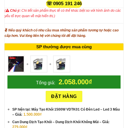
0905 191 246
(
Chú ý:
Chi tiết sản phẩm thực tế có thể khác biệt so với hình ảnh do các
yếu tố trực quan về mặt hiển thị.)
✌
Nếu quý khách có nhu cầu mua những sản phẩm tương tự hoặc cao
cấp hơn. Vui lòng liên hệ với chúng tôi để đặt hàng.
SP thường được mua cùng
+
+
2.058.000
₫
Tổng giá:
ĐẶT HÀNG
SP hiện tại: Máy Tạo Khói 1500W VDTK01 Có Đèn Led
– Led 3 Màu
Giá:
1.500.000
₫
–
Giá:
Can Dung Dịch Tạo Khói
– Dung Dịch Khói Không Mùi
–
279.000
₫