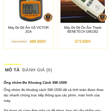
Máy Đo Độ Ẩm Gỗ VICTOR
Máy Đo Độ Ồn Âm Thanh
2GA
BENETECH GM1352
G
G
750.000
₫
480.000
₫
373.000
₫
i
i
á
á
g
h
ố
i
c
ệ
l
n
à
t
MÔ TẢ
ĐÁNH GIÁ (0)
:
ạ
7
i
5
l
Ống nhòm Đo Khoảng Cách SW-1500
0
à
.
:
Ống nhòm đo khoảng cách SW-1500 tất cả tính toán được thao
0
4
tác nhanh chóng trực tiếp thông qua các phím, màn hình của
0
8
máy.
0
0
₫
.
.
0
Sử dụng vô cùng đơn giản và dễ dàng, bạn chỉ cần nhắm vào