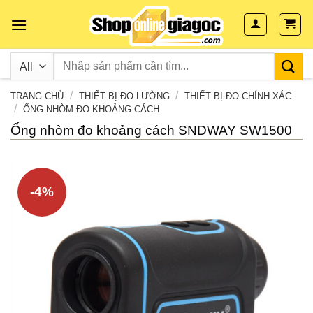
Skip
to
content
/
/
TRANG CHỦ
THIẾT BỊ ĐO LƯỜNG
THIẾT BỊ ĐO CHÍNH XÁC
/
ỐNG NHÒM ĐO KHOẢNG CÁCH
Ống nhòm đo khoảng cách SNDWAY SW1500
-4%