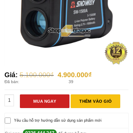
Giá
Giá
Giá:
5.100.000
₫
4.900.000
₫
gốc
hiện
Đã bán:
39
là:
tại
5.100.000₫.
là:
Ống nhòm đo khoảng cách SNDWAY SW1500 số lượng
4.900.000₫.
MUA NGAY
THÊM VÀO GIỎ
Yêu cầu hỗ trợ hướng dẫn sử dụng sản phẩm mới