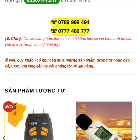
0336.444.247
Gọi ngay
để được hỗ trợ
0789 999 494
0777 480 777
(
Chú ý:
Chi tiết sản phẩm thực tế có thể khác biệt so với hình ảnh do các
yếu tố trực quan về mặt hiển thị.)
✌
Nếu quý khách có nhu cầu mua những sản phẩm tương tự hoặc cao
cấp hơn. Vui lòng liên hệ với chúng tôi để đặt hàng.
SẢN PHẨM TƯƠNG TỰ
-36%