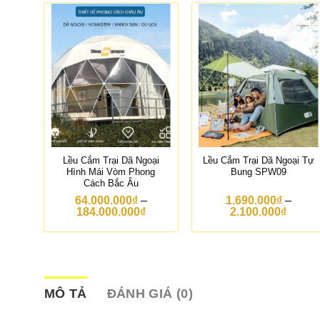
ak
Lều Cắm Trại Dã Ngoại
Lều Cắm Trại Dã Ngoại Tự
Hình Mái Vòm Phong
Bung SPW09
Cách Bắc Âu
64.000.000
₫
–
1.690.000
₫
–
K
K
K
184.000.000
₫
2.100.000
₫
h
h
h
o
o
o
ả
ả
ả
n
n
n
g
g
g
g
g
g
i
i
MÔ TẢ
ĐÁNH GIÁ (0)
á
á
á
:
: