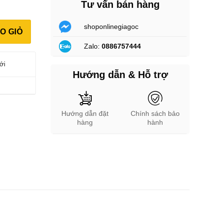
Tư vấn bán hàng
ợng
shoponlinegiagoc
O GIỎ
Zalo:
0886757444
ới
Hướng dẫn & Hỗ trợ
Hướng dẫn đặt
Chính sách bảo
hàng
hành