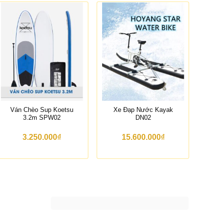
-21%
Ván Chèo Sup Koetsu
Xe Đạp Nước Kayak
Hộ
3.2m SPW02
DN02
3.250.000
₫
15.600.000
₫
16