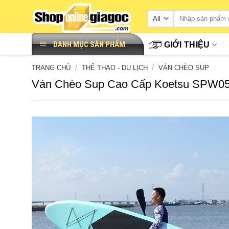
Skip
to
content
DANH MỤC SẢN PHẨM
GIỚI THIỆU
/
/
TRANG CHỦ
THỂ THAO - DU LỊCH
VÁN CHÈO SUP
Ván Chèo Sup Cao Cấp Koetsu SPW0