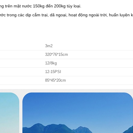
ọng trên mặt nước 150kg đến 200kg tùy loại.
c trong các dịp cắm trại, dã ngoại, hoạt động ngoài trời, huấn luyện 
3m2
320*76*15cm
12/8kg
12-15PSI
85*45*20cm