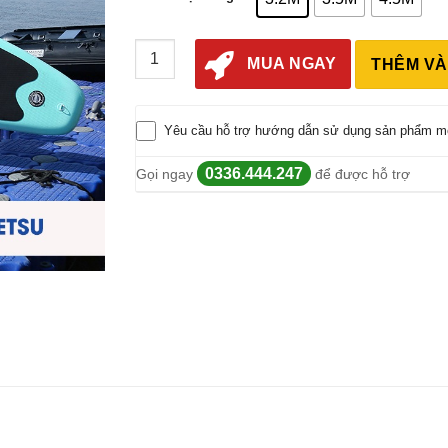
Ván Chèo Sup Cao Cấp Koetsu SPW05 số lư
MUA NGAY
THÊM VÀ
Yêu cầu hỗ trợ hướng dẫn sử dụng sản phẩm m
0336.444.247
Gọi ngay
để được hỗ trợ