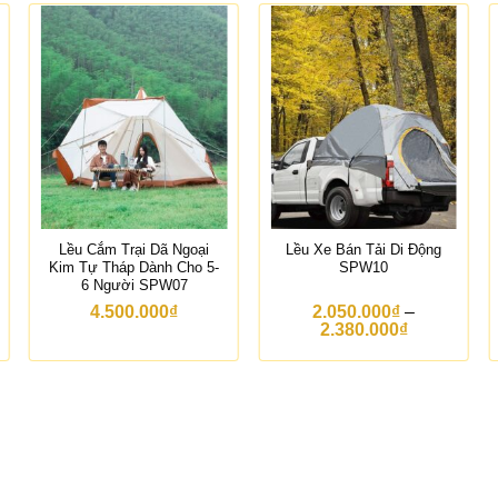
Lều Cắm Trại Dã Ngoại
Lều Xe Bán Tải Di Động
Kim Tự Tháp Dành Cho 5-
SPW10
6 Người SPW07
4.500.000
₫
2.050.000
₫
–
K
2.380.000
₫
h
o
ả
n
g
g
i
á
: