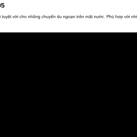
t
05
ừ
2
i tuyệt vời cho những chuyến du ngoạn trên mặt nước. Phù hợp với n
.
0
5
0
.
0
0
0
₫
đ
ế
n
2
.
3
8
0
.
0
0
0
₫