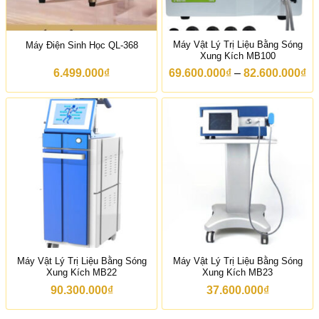
Máy Vật Lý Trị Liệu Bằng Sóng
Máy Điện Sinh Học QL-368
Xung Kích MB100
K
6.499.000
₫
69.600.000
₫
–
82.600.000
₫
h
o
ả
n
g
g
i
á
:
t
ừ
6
9
.
6
0
Máy Vật Lý Trị Liệu Bằng Sóng
Máy Vật Lý Trị Liệu Bằng Sóng
0
Xung Kích MB22
Xung Kích MB23
.
0
90.300.000
₫
37.600.000
₫
0
0