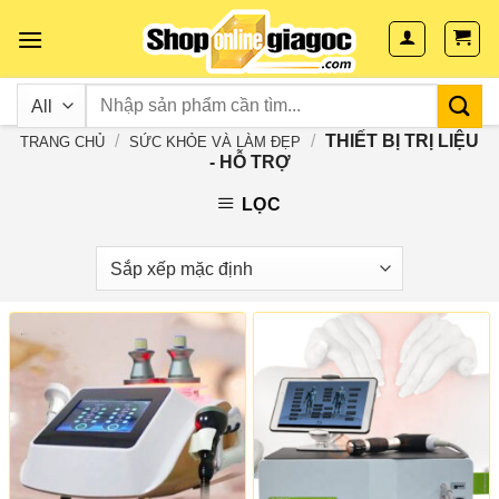
Skip
to
content
/
/
THIẾT BỊ TRỊ LIỆU
TRANG CHỦ
SỨC KHỎE VÀ LÀM ĐẸP
- HỖ TRỢ
LỌC