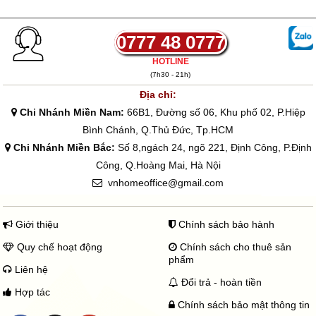
₫
đ
ế
n
0777 48 0777
8
2
HOTLINE
.
(7h30 - 21h)
6
0
Địa chỉ:
0
Chi Nhánh Miền Nam:
66B1, Đường số 06, Khu phố 02, P.Hiệp
.
0
Bình Chánh, Q.Thủ Đức, Tp.HCM
0
Chi Nhánh Miền Bắc:
Số 8,ngách 24, ngõ 221, Định Công, P.Định
0
₫
Công, Q.Hoàng Mai, Hà Nội
vnhomeoffice@gmail.com
Giới thiệu
Chính sách bảo hành
Quy chế hoạt động
Chính sách cho thuê sản
phẩm
Liên hệ
Đổi trả - hoàn tiền
Hợp tác
Chính sách bảo mật thông tin