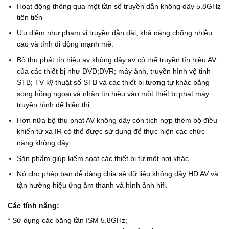
Hoạt động thông qua một tần số truyền dẫn không dây 5.8GHz
tiên tiến
Ưu điểm như phạm vi truyền dẫn dài; khả năng chống nhiễu
cao và tính di động mạnh mẽ.
Bộ thu phát tín hiệu av không dây av có thể truyền tín hiệu AV
của các thiết bị như DVD;DVR; máy ảnh, truyền hình vệ tinh
STB; TV kỹ thuật số STB và các thiết bị tương tự khác bằng
sóng hồng ngoại và nhận tín hiệu vào một thiết bị phát máy
truyền hình để hiển thị.
Hơn nữa bộ thu phát AV không dây còn tích hợp thêm bộ điều
khiển từ xa IR có thể được sử dụng để thực hiện các chức
năng không dây.
Sản phẩm giúp kiểm soát các thiết bị từ một nơi khác
Nó cho phép bạn dễ dàng chia sẻ dữ liệu không dây HD AV và
tận hưởng hiệu ứng âm thanh và hình ảnh hifi.
Các tính năng:
* Sử dụng các băng tần ISM 5.8GHz;