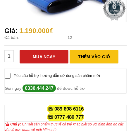
Giá:
1.190.000
₫
Đã bán:
12
Bộ Thu Phát Tín Hiệu Không Dây AV PAT530 số lượng
MUA NGAY
THÊM VÀO GIỎ
Yêu cầu hỗ trợ hướng dẫn sử dụng sản phẩm mới
0336.444.247
Gọi ngay
để được hỗ trợ
089 898 6116
0777 480 777
(
Chú ý:
Chi tiết sản phẩm thực tế có thể khác biệt so với hình ảnh do các
yếu tố trực quan về mặt hiển thị.)