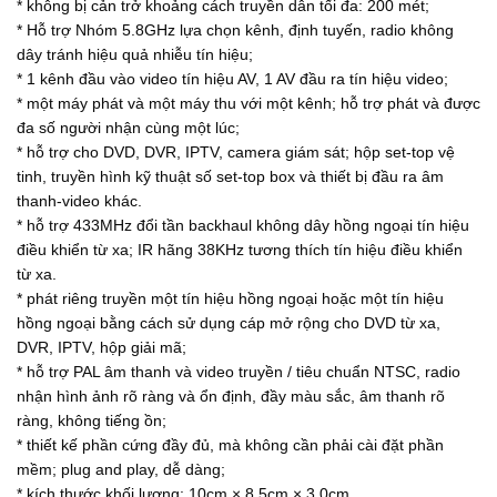
* không bị cản trở khoảng cách truyền dẫn tối đa: 200 mét;
* Hỗ trợ Nhóm 5.8GHz lựa chọn kênh, định tuyến, radio không
dây tránh hiệu quả nhiễu tín hiệu;
* 1 kênh đầu vào video tín hiệu AV, 1 AV đầu ra tín hiệu video;
* một máy phát và một máy thu với một kênh; hỗ trợ phát và được
đa số người nhận cùng một lúc;
* hỗ trợ cho DVD, DVR, IPTV, camera giám sát; hộp set-top vệ
tinh, truyền hình kỹ thuật số set-top box và thiết bị đầu ra âm
thanh-video khác.
* hỗ trợ 433MHz đổi tần backhaul không dây hồng ngoại tín hiệu
điều khiển từ xa; IR hãng 38KHz tương thích tín hiệu điều khiển
từ xa.
* phát riêng truyền một tín hiệu hồng ngoại hoặc một tín hiệu
hồng ngoại bằng cách sử dụng cáp mở rộng cho DVD từ xa,
DVR, IPTV, hộp giải mã;
* hỗ trợ PAL âm thanh và video truyền / tiêu chuẩn NTSC, radio
nhận hình ảnh rõ ràng và ổn định, đầy màu sắc, âm thanh rõ
ràng, không tiếng ồn;
* thiết kế phần cứng đầy đủ, mà không cần phải cài đặt phần
mềm; plug and play, dễ dàng;
* kích thước khối lượng: 10cm × 8.5cm × 3.0cm