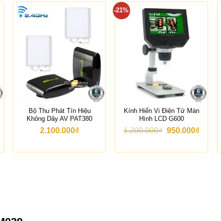
-21%
Bộ Thu Phát Tín Hiệu
Kính Hiển Vi Điện Tử Màn
Không Dây AV PAT380
Hình LCD G600
G
G
2.100.000
₫
1.200.000
₫
950.000
₫
i
i
á
á
g
h
ố
i
c
ệ
l
n
à
t
:
ạ
1
i
.
l
2
à