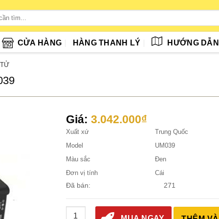
CỬA HÀNG
HÀNG THANH LÝ
HƯỚNG DẪ
 TỬ
039
Giá:
3.042.000
₫
Xuất xứ
Trung Quốc
Model
UM039
Màu sắc
Đen
Đơn vị tính
Cái
Đã bán:
271
Kính Hiển Vi Máy Ảnh Kỹ Thuật Số UM039 số
MUA NGAY
THÊM VÀ