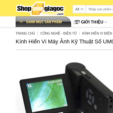
Skip
to
content
DANH MỤC SẢN PHẨM
GIỚI THIỆU
/
/
TRANG CHỦ
CÔNG NGHỆ - ĐIỆN TỬ
KÍNH HIỂN VI ĐIỆN
Kính Hiển Vi Máy Ảnh Kỹ Thuật Số UM