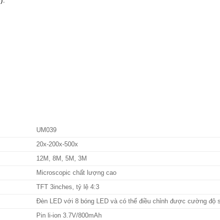
).
UM039
20x-200x-500x
12M, 8M, 5M, 3M
Microscopic chất lượng cao
TFT 3inches, tỷ lệ 4:3
Đèn LED với 8 bóng LED và có thể điều chỉnh được cường độ 
Pin li-ion 3.7V/800mAh