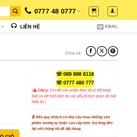
0777 48 0777
N
LIÊN HỆ
EMAIL
Chia sẻ:
089 898 6116
0777 480 777
(
Chú ý:
Chi tiết sản phẩm thực tế có thể khác
biệt so với hình ảnh do các yếu tố trực quan về mặt
hiển thị.)
✌
Nếu quý khách có nhu cầu mua những sản
phẩm tương tự hoặc cao cấp hơn. Vui lòng liên
hệ với chúng tôi để đặt hàng.
 lượng
O GIỎ