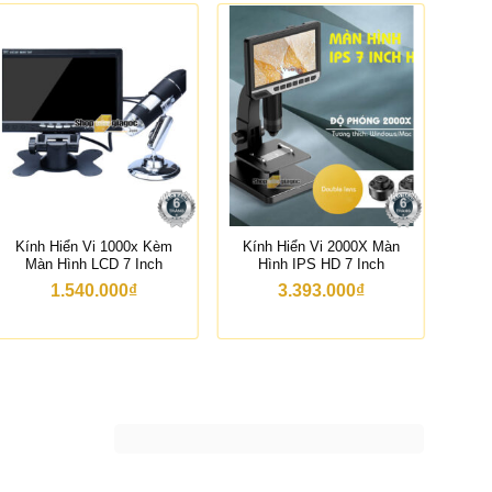
Kính Hiển Vi 1000x Kèm
Kính Hiển Vi 2000X Màn
B
Màn Hình LCD 7 Inch
Hình IPS HD 7 Inch
Kh
1.540.000
₫
3.393.000
₫