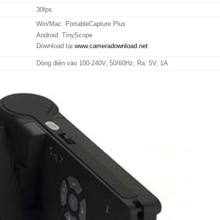
30fps
Win/Mac: PortableCapture Plus
Android: TinyScope
Download tại
www.cameradownload.net
Dòng điện vào 100-240V, 50/60Hz; Ra: 5V, 1A