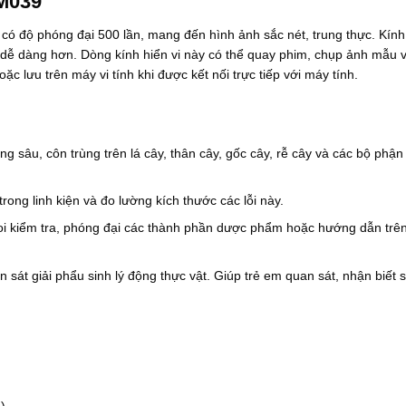
UM039
0
:
0
9
ó độ phóng đại 500 lần, mang đến hình ảnh sắc nét, trung thực. Kính 
.
5
0
0
 dễ dàng hơn. Dòng kính hiển vi này có thể quay phim, chụp ảnh mẫu v
0
.
oặc lưu trên máy vi tính khi được kết nối trực tiếp với máy tính.
0
0
₫
0
.
0
₫
.
ng sâu, côn trùng trên lá cây, thân cây, gốc cây, rễ cây và các bộ phậ
trong linh kiện và đo lường kích thước các lỗi này.
soi kiểm tra, phóng đại các thành phần dược phẩm hoặc hướng dẫn trê
 sát giải phẩu sinh lý động thực vật. Giúp trẻ em quan sát, nhận biết s