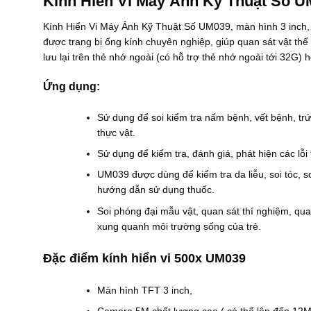
Kính Hiển Vi Máy Ảnh Kỹ Thuật Số 
1
à
0
:
Kính Hiển Vi Máy Ảnh Kỹ Thuật Số UM039, màn hình 3 inch, c
0
2
.
.
được trang bị ống kính chuyên nghiệp, giúp quan sát vật thể
0
4
lưu lại trên thẻ nhớ ngoài (có hỗ trợ thẻ nhớ ngoài tới 32G) h
0
0
0
0
₫
.
Ứng dụng:
.
0
0
0
Sử dụng để soi kiểm tra nấm bệnh, vết bệnh, trứ
₫
thực vật.
.
Sử dụng để kiểm tra, đánh giá, phát hiện các lỗi 
UM039 được dùng để kiểm tra da liễu, soi tóc, 
hướng dẫn sử dụng thuốc.
Soi phóng đại mẫu vật, quan sát thí nghiệm, quan
xung quanh môi trường sống của trẻ.
Đặc điểm kính hiển vi 500x UM039
Màn hình TFT 3 inch,