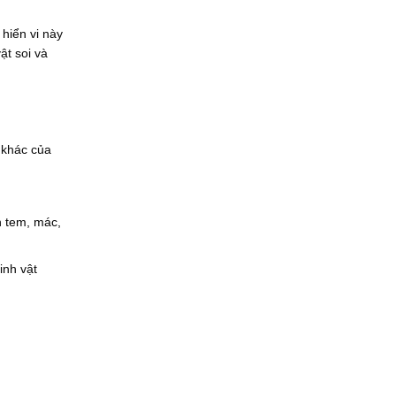
hiển vi này
ật soi và
n khác của
n tem, mác,
inh vật