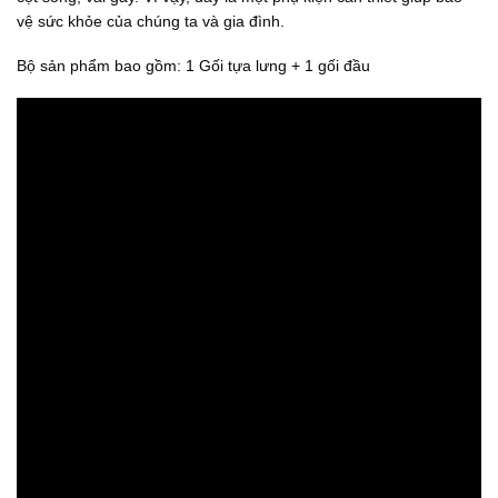
.
vệ sức khỏe của chúng ta và gia đình.
Bộ sản phẩm bao gồm: 1 Gối tựa lưng + 1 gối đầu