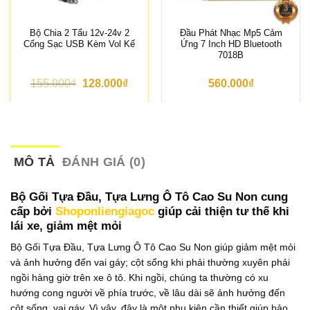
Bộ Chia 2 Tẩu 12v-24v 2
Đầu Phát Nhạc Mp5 Cảm
Cổng Sạc USB Kèm Vol Kế
Ứng 7 Inch HD Bluetooth
7018B
G
G
155.000
₫
128.000
₫
560.000
₫
i
i
á
á
g
h
ố
i
c
ệ
l
n
à
t
MÔ TẢ
ĐÁNH GIÁ (0)
:
ạ
1
i
5
l
Bộ Gối Tựa Đầu, Tựa Lưng Ô Tô Cao Su Non cung
5
à
cấp bởi
Shoponliengiagoc
giúp cải thiện tư thế khi
.
:
lái xe, giảm mệt mỏi
0
1
0
2
Bộ Gối Tựa Đầu, Tựa Lưng Ô Tô Cao Su Non giúp giảm mệt mỏi
0
8
₫
.
và ảnh hưởng đến vai gáy; cột sống khi phải thường xuyên phải
.
0
ngồi hàng giờ trên xe ô tô. Khi ngồi, chúng ta thường có xu
0
0
hướng cong người về phía trước, về lâu dài sẽ ảnh hưởng đến
₫
cột sống, vai gáy. Vì vậy, đây là một phụ kiện cần thiết giúp bảo