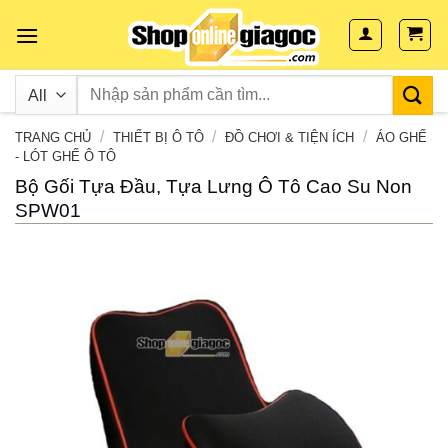
Skip
to
content
/
/
/
TRANG CHỦ
THIẾT BỊ Ô TÔ
ĐỒ CHƠI & TIỆN ÍCH
ÁO GHẾ
- LÓT GHẾ Ô TÔ
Bộ Gối Tựa Đầu, Tựa Lưng Ô Tô Cao Su Non
SPW01