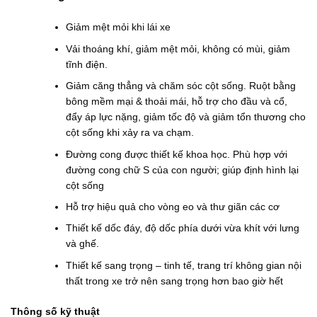
Giảm mệt mỏi khi lái xe
Vải thoáng khí, giảm mệt mỏi, không có mùi, giảm
tĩnh điện.
Giảm căng thẳng và chăm sóc cột sống. Ruột bằng
bông mềm mại & thoải mái, hỗ trợ cho đầu và cổ,
đẩy áp lực nặng, giảm tốc độ và giảm tổn thương cho
cột sống khi xảy ra va chạm.
Đường cong được thiết kế khoa học. Phù hợp với
đường cong chữ S của con người; giúp định hình lại
cột sống
Hỗ trợ hiệu quả cho vòng eo và thư giãn các cơ
Thiết kế dốc đáy, độ dốc phía dưới vừa khít với lưng
và ghế.
Thiết kế sang trọng – tinh tế, trang trí không gian nội
thất trong xe trở nên sang trọng hơn bao giờ hết
Thông số kỹ thuật