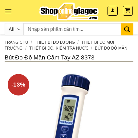
Skip
to
content
/
/
TRANG CHỦ
THIẾT BỊ ĐO LƯỜNG
THIẾT BỊ ĐO MÔI
/
/
TRƯỜNG
THIẾT BỊ ĐO, KIỂM TRA NƯỚC
BÚT ĐO ĐỘ MẶN
Bút Đo Độ Mặn Cầm Tay AZ 8373
-13%