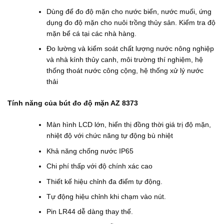
₫
.
0
đ
0
Dùng để đo độ mặn cho nước biển, nước muối, ứng
ế
0
dụng đo độ mặn cho nuôi trồng thủy sản. Kiểm tra độ
n
₫
6
.
mặn bể cá tại các nhà hàng.
5
5
Đo lường và kiểm soát chất lượng nước nông nghiệp
.
và nhà kính thủy canh, môi trường thí nghiệm, hệ
0
thống thoát nước công cộng, hệ thống xử lý nước
0
0
thải
₫
Tính năng của bút đo độ mặn AZ 8373
Màn hình LCD lớn, hiển thị đồng thời giá trị độ mặn,
nhiệt độ với chức năng tự động bù nhiệt
Khả năng chống nước IP65
Chi phí thấp với độ chính xác cao
Thiết kế hiệu chỉnh đa điểm tự động.
Tự động hiệu chỉnh khi chạm vào nút.
Pin LR44 dễ dàng thay thế.