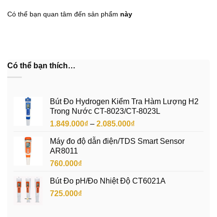
Có thể bạn quan tâm đến sản phẩm
này
Có thể bạn thích…
Bút Đo Hydrogen Kiểm Tra Hàm Lượng H2
Trong Nước CT-8023/CT-8023L
Khoảng
1.849.000
₫
–
2.085.000
₫
giá:
Máy đo độ dẫn điện/TDS Smart Sensor
từ
AR8011
1.849.000₫
760.000
₫
đến
2.085.000₫
Bút Đo pH/Đo Nhiệt Độ CT6021A
725.000
₫