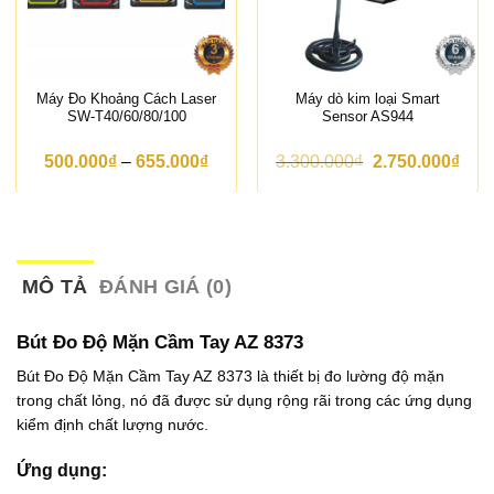
Máy Đo Khoảng Cách Laser
Máy dò kim loại Smart
SW-T40/60/80/100
Sensor AS944
K
G
G
500.000
₫
–
655.000
₫
3.300.000
₫
2.750.000
₫
h
i
i
o
á
á
ả
g
h
n
ố
i
g
c
ệ
g
l
n
i
à
t
MÔ TẢ
ĐÁNH GIÁ (0)
á
:
ạ
:
3
i
t
.
l
Bút Đo Độ Mặn Cầm Tay AZ 8373
ừ
3
à
5
0
:
Bút Đo Độ Mặn Cầm Tay AZ 8373 là thiết bị đo lường độ mặn
0
0
2
trong chất lỏng, nó đã được sử dụng rộng rãi trong các ứng dụng
0
.
.
.
0
7
kiểm định chất lượng nước.
0
0
5
0
0
0
Ứng dụng:
0
₫
.