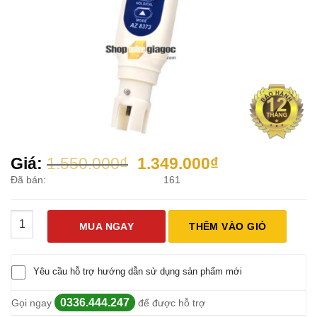
Giá
Giá
Giá:
1.550.000
₫
1.349.000
₫
gốc
hiện
Đã bán:
161
là:
tại
1.550.000₫.
là:
Bút Đo Độ Mặn Cầm Tay AZ 8373 số lượng
1.349.000₫.
MUA NGAY
THÊM VÀO GIỎ
Yêu cầu hỗ trợ hướng dẫn sử dụng sản phẩm mới
0336.444.247
Gọi ngay
để được hỗ trợ