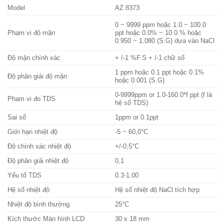
Model
AZ 8373
0 ~ 9999 ppm hoặc 1.0 ~ 100.0
Phạm vi độ mặn
ppt hoặc 0.0% ~ 10.0 % hoặc
0.950 ~ 1.080 (S.G) dựa vào NaCl
Độ mặn chính xác
+ /-1 %F.S + /-1 chữ số
1 ppm hoặc 0.1 ppt hoặc 0.1%
Độ phân giải độ mặn
hoặc 0.001 (S.G)
0-9999ppm or 1.0-160.0*f ppt (f là
Phạm vi đo TDS
hệ số TDS)
Sai số
1ppm or 0.1ppt
Giới hạn nhiệt độ
-5 ~ 60,0°C
Độ chính xác nhiệt độ
+/-0,5°C
Độ phân giải nhiệt độ
0,1
Yếu tố TDS
0.3-1.00
Hệ số nhiệt độ
Hệ số nhiệt độ NaCl tích hợp
Nhiệt độ bình thường.
25°C
Kích thước Màn hình LCD
30 x 18 mm