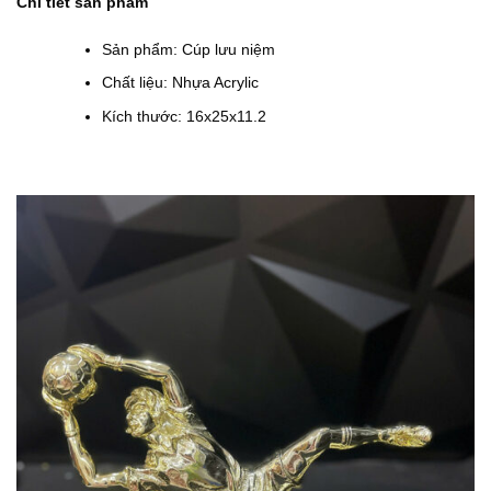
Chi tiết sản phẩm
0
.
₫
Sản phẩm: Cúp lưu niệm
.
Chất liệu: Nhựa Acrylic
Kích thước: 16x25x11.2