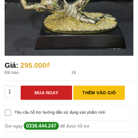
Giá:
295.000
₫
Đã bán:
18
Cúp Thủ Môn Xuất Sắc số lượng
MUA NGAY
THÊM VÀO GIỎ
Yêu cầu hỗ trợ hướng dẫn sử dụng sản phẩm mới
0336.444.247
Gọi ngay
để được hỗ trợ