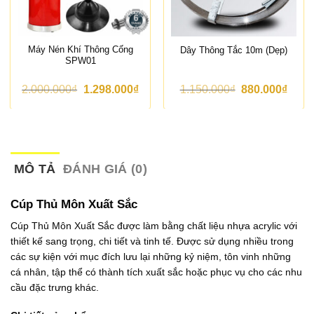
Máy Nén Khí Thông Cống
Dây Thông Tắc 10m (Dẹp)
SPW01
G
G
G
G
2.000.000
₫
1.298.000
₫
1.150.000
₫
880.000
₫
i
i
i
i
á
á
á
á
g
h
g
h
ố
i
ố
i
c
ệ
c
ệ
l
n
l
n
à
t
à
t
MÔ TẢ
ĐÁNH GIÁ (0)
:
ạ
:
ạ
2
i
1
i
.
l
.
l
Cúp Thủ Môn Xuất Sắc
0
à
1
à
0
:
5
:
Cúp Thủ Môn Xuất Sắc được làm bằng chất liệu nhựa acrylic với
0
1
0
8
thiết kế sang trọng, chi tiết và tinh tế. Được sử dụng nhiều trong
.
.
.
8
0
2
0
0
các sự kiện với mục đích lưu lại những kỷ niệm, tôn vinh những
0
9
0
.
cá nhân, tập thể có thành tích xuất sắc hoặc phục vụ cho các nhu
0
8
0
0
cầu đặc trưng khác.
₫
.
₫
0
.
0
.
0
0
₫