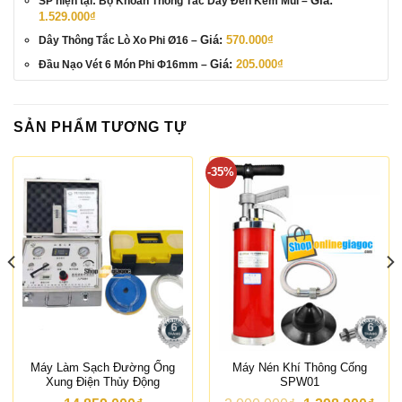
Giá:
SP hiện tại: Bộ Khoan Thông Tắc Dây Đen Kèm Mũi
–
gốc
Giá
1.529.000
₫
là:
hiện
2.099.000₫.
tại
Giá:
570.000
₫
Dây Thông Tắc Lò Xo Phi Ø16
–
là:
1.529.000₫.
Giá:
205.000
₫
Đầu Nạo Vét 6 Món Phi Φ16mm
–
SẢN PHẨM TƯƠNG TỰ
-35%
Máy Làm Sạch Đường Ống
Máy Nén Khí Thông Cống
Xung Điện Thủy Động
SPW01