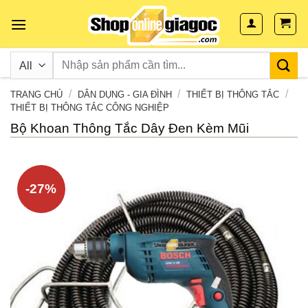
Skip
to
content
/
/
/
TRANG CHỦ
DÂN DỤNG - GIA ĐÌNH
THIẾT BỊ THÔNG TẮC
THIẾT BỊ THÔNG TẮC CÔNG NGHIỆP
Bộ Khoan Thông Tắc Dây Đen Kèm Mũi
-27%