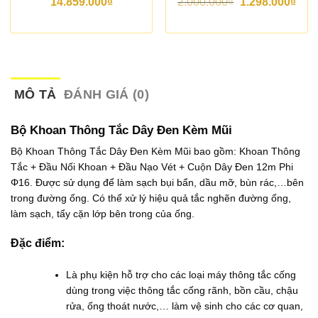
G
G
14.859.000
₫
2.000.000
₫
1.298.000
₫
i
i
á
á
g
h
ố
i
c
ệ
l
n
à
t
:
ạ
MÔ TẢ
ĐÁNH GIÁ (0)
2
i
.
l
0
à
Bộ Khoan Thông Tắc Dây Đen Kèm Mũi
0
:
0
1
Bộ Khoan Thông Tắc Dây Đen Kèm Mũi bao gồm: Khoan Thông
.
.
Tắc + Đầu Nối Khoan + Đầu Nạo Vét + Cuộn Dây Đen 12m Phi
0
2
0
9
Φ16. Được sử dụng để làm sạch bụi bẩn, dầu mỡ, bùn rác,…bên
0
8
trong đường ống. Có thể xử lý hiệu quả tắc nghẽn đường ống,
₫
.
làm sạch, tẩy cặn lớp bên trong của ống.
.
0
0
0
Đặc điểm:
₫
.
Là phụ kiện hỗ trợ cho các loại máy thông tắc cống
dùng trong việc thông tắc cống rãnh, bồn cầu, chậu
rửa, ống thoát nước,… làm vệ sinh cho các cơ quan,