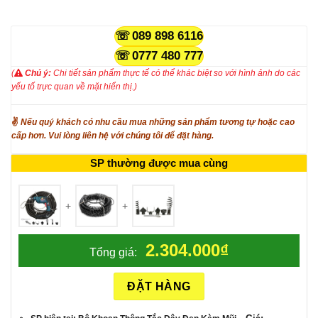
089 898 6116
0777 480 777
(
Chú ý:
Chi tiết sản phẩm thực tế có thể khác biệt so với hình ảnh do các
yếu tố trực quan về mặt hiển thị.)
✌
Nếu quý khách có nhu cầu mua những sản phẩm tương tự hoặc cao
cấp hơn. Vui lòng liên hệ với chúng tôi để đặt hàng.
SP thường được mua cùng
+
+
2.304.000
₫
Tổng giá:
ĐẶT HÀNG
Giá