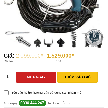
Giá
Giá
Giá:
2.099.000
₫
1.529.000
₫
gốc
hiện
Đã bán:
401
là:
tại
2.099.000₫.
là:
Bộ Khoan Thông Tắc Dây Đen Kèm Mũi số lượng
1.529.000₫.
MUA NGAY
THÊM VÀO GIỎ
Yêu cầu hỗ trợ hướng dẫn sử dụng sản phẩm mới
0336.444.247
Gọi ngay
để được hỗ trợ