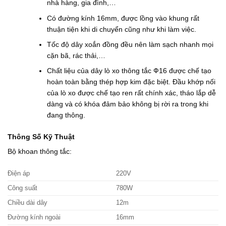
nhà hàng, gia đình,…
Có đường kính 16mm, được lồng vào khung rất
thuận tiện khi di chuyển cũng như khi làm việc.
Tốc độ dây xoắn đồng đều nên làm sạch nhanh mọi
cặn bã, rác thải,…
Chất liệu của dây lò xo thông tắc Ф16 được chế tạo
hoàn toàn bằng thép hợp kim đặc biệt. Đầu khớp nối
của lò xo được chế tạo ren rất chính xác, tháo lắp dễ
dàng và có khóa đảm bảo không bị rời ra trong khi
đang thông.
Thông Số Kỹ Thuật
Bộ khoan thông tắc:
Điện áp
220V
Công suất
780W
Chiều dài dây
12m
Đường kính ngoài
16mm