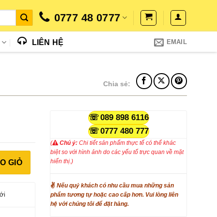
0777 48 0777
N
LIÊN HỆ
EMAIL
Chia sẻ:
089 898 6116
0777 480 777
(
Chú ý:
Chi tiết sản phẩm thực tế có thể khác
biệt so với hình ảnh do các yếu tố trực quan về mặt
ợng
hiển thị.)
O GIỎ
✌
Nếu quý khách có nhu cầu mua những sản
ới
phẩm tương tự hoặc cao cấp hơn. Vui lòng liên
hệ với chúng tôi để đặt hàng.