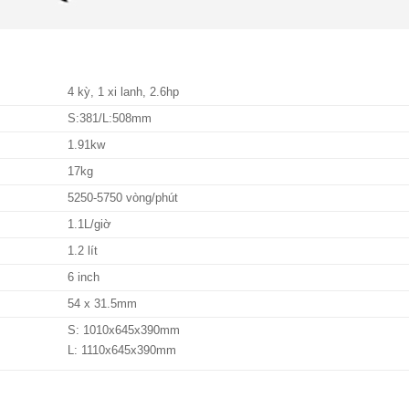
4 kỳ, 1 xi lanh, 2.6hp
S:381/L:508mm
1.91kw
17kg
5250-5750 vòng/phút
1.1L/giờ
1.2 lít
6 inch
54 x 31.5mm
S: 1010x645x390mm
L: 1110x645x390mm