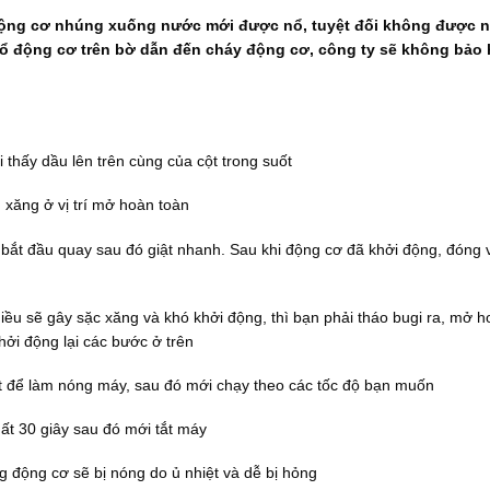
động cơ nhúng xuống nước mới được nổ, tuyệt đối không được 
g nổ động cơ trên bờ dẫn đến cháy động cơ, công ty sẽ không bảo
thấy dầu lên trên cùng của cột trong suốt
 xăng ở vị trí mở hoàn toàn
 bắt đầu quay sau đó giật nhanh. Sau khi động cơ đã khởi động, đóng
iều sẽ gây sặc xăng và khó khởi động, thì bạn phải tháo bugi ra, mở h
hởi động lại các bước ở trên
hút để làm nóng máy, sau đó mới chạy theo các tốc độ bạn muốn
hất 30 giây sau đó mới tắt máy
 động cơ sẽ bị nóng do ủ nhiệt và dễ bị hỏng