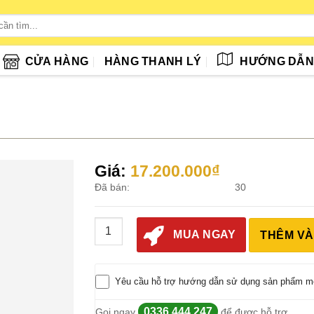
CỬA HÀNG
HÀNG THANH LÝ
HƯỚNG DẪ
Giá:
17.200.000
₫
Đã bán:
30
Động Cơ Xuồng Hơi Parsun 4 Kỳ 2.6hp số lư
MUA NGAY
THÊM VÀ
Yêu cầu hỗ trợ hướng dẫn sử dụng sản phẩm m
0336.444.247
Gọi ngay
để được hỗ trợ