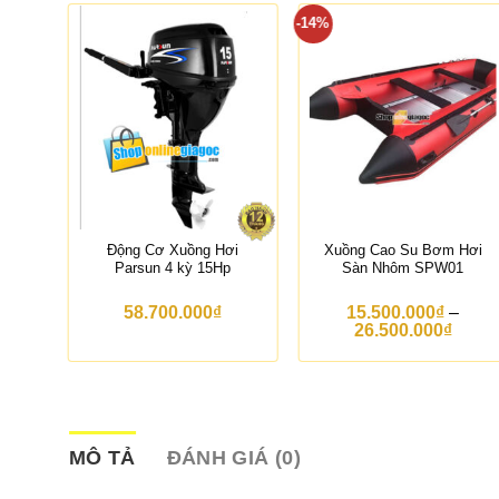
-14%
Động Cơ Xuồng Hơi
Xuồng Cao Su Bơm Hơi
NTEX
Parsun 4 kỳ 15Hp
Sàn Nhôm SPW01
58.700.000
₫
15.500.000
₫
–
K
26.500.000
₫
h
o
ả
n
g
g
i
MÔ TẢ
ĐÁNH GIÁ (0)
á
: