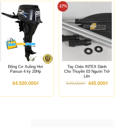
-17%
Động Cơ Xuồng Hơi
Tay Chèo INTEX Dành
Đ
Parsun 4 kỳ 20Hp
Cho Thuyền 03 Người Trở
Lên
G
G
64.500.000
₫
539.000
₫
445.000
₫
i
i
á
á
g
h
ố
i
c
ệ
l
n
à
t
:
ạ
5
i
3
l