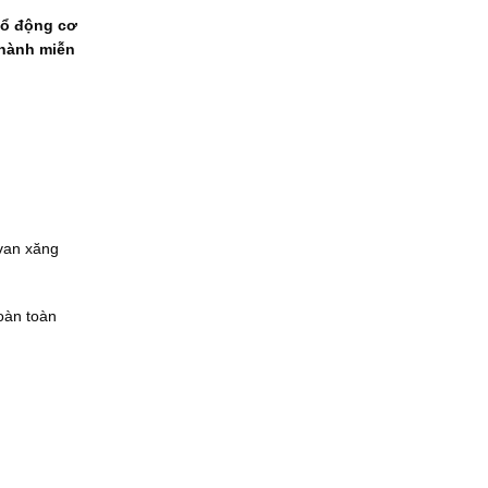
nổ động cơ
 hành miễn
 van xăng
oàn toàn