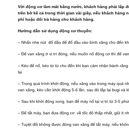
Với động cơ làm mát bằng nước, khách hàng phải lắp 
trên bờ kể cả trong thời gian vài giây, nếu khách hàn
phí hoặc đổi trả hàng cho khách hàng.
Hướng dẫn sử dụng động cơ thuyền:
– Nhấn nhẹ nút đổ dầu để đổ dầu vào bình xăng cho đến khi 
– Để van xăng ở vị trí đóng, nếu muốn nổ động cơ thì để van
– Kéo để nổ, kéo từ từ cho đến khi bạn cảm nhận bánh răng
lại.
– Trong quá trình khởi động, nếu xăng vào trong máy quá nh
van xăng, kéo cần khởi động 5-6 lần, sau đó lắp lại bugi và k
– Sau khi khởi động xong, bạn để máy nổ tại vị trí từ 3-5 p
– Để tắt máy, bạn đưa động cơ về tốc độ thấp nhất, giữ ít n
– Tuyệt đối không được đóng van xăng để tắt máy, nếu không