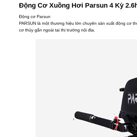
t
Động Cơ Xuồng Hơi Parsun 4 Kỳ 2.6
ừ
1
Động cơ Parsun
5
.
PARSUN là một thương hiệu lớn chuyên sản xuất động cơ thủy 
5
cơ thủy gắn ngoài tại thị trường nội địa.
0
0
.
0
0
0
₫
đ
ế
n
2
6
.
5
0
0
.
0
0
0
₫