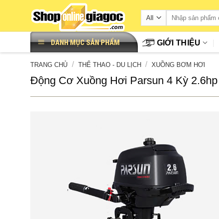
Skip
to
content
DANH MỤC SẢN PHẨM
GIỚI THIỆU
/
/
TRANG CHỦ
THỂ THAO - DU LỊCH
XUỒNG BƠM HƠI
Động Cơ Xuồng Hơi Parsun 4 Kỳ 2.6hp