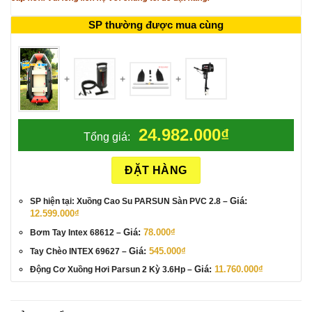
SP thường được mua cùng
+
+
+
24.982.000
₫
Tổng giá:
ĐẶT HÀNG
Giá
Giá:
SP hiện tại: Xuồng Cao Su PARSUN Sàn PVC 2.8
–
gốc
Giá
12.599.000
₫
là:
hiện
13.499.000₫.
tại
Giá:
78.000
₫
Bơm Tay Intex 68612
–
là:
12.599.000₫.
Giá
Giá
Giá:
545.000
₫
Tay Chèo INTEX 69627
–
gốc
hiện
là:
tại
Giá:
11.760.000
₫
Động Cơ Xuồng Hơi Parsun 2 Kỳ 3.6Hp
–
599.000₫.
là:
545.000₫.