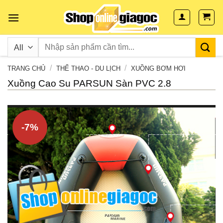
Skip
to
content
/
/
TRANG CHỦ
THỂ THAO - DU LỊCH
XUỒNG BƠM HƠI
Xuồng Cao Su PARSUN Sàn PVC 2.8
-7%