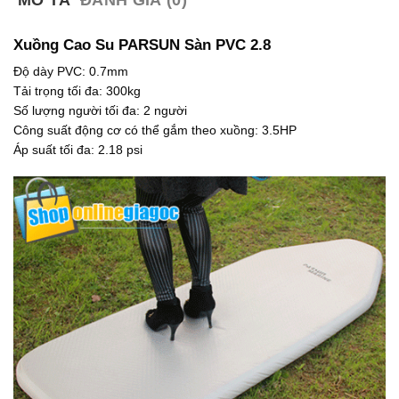
MÔ TẢ
ĐÁNH GIÁ (0)
2
i
.
l
1
à
Xuồng Cao Su PARSUN Sàn PVC 2.8
0
:
0
1
Độ dày PVC: 0.7mm
.
.
Tải trọng tối đa: 300kg
0
7
0
0
Số lượng người tối đa: 2 người
0
0
Công suất động cơ có thể gắm theo xuồng: 3.5HP
₫
.
Áp suất tối đa: 2.18 psi
.
0
0
0
₫
.