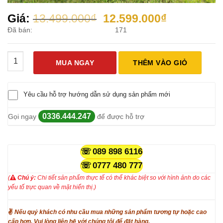
Giá
Giá
Giá:
13.499.000
₫
12.599.000
₫
gốc
hiện
Đã bán:
171
là:
tại
13.499.000₫.
là:
Xuồng Cao Su PARSUN Sàn PVC 2.8 số lượng
12.599.000
MUA NGAY
THÊM VÀO GIỎ
Yêu cầu hỗ trợ hướng dẫn sử dụng sản phẩm mới
0336.444.247
Gọi ngay
để được hỗ trợ
089 898 6116
0777 480 777
(
Chú ý:
Chi tiết sản phẩm thực tế có thể khác biệt so với hình ảnh do các
yếu tố trực quan về mặt hiển thị.)
✌
Nếu quý khách có nhu cầu mua những sản phẩm tương tự hoặc cao
cấp hơn. Vui lòng liên hệ với chúng tôi để đặt hàng.