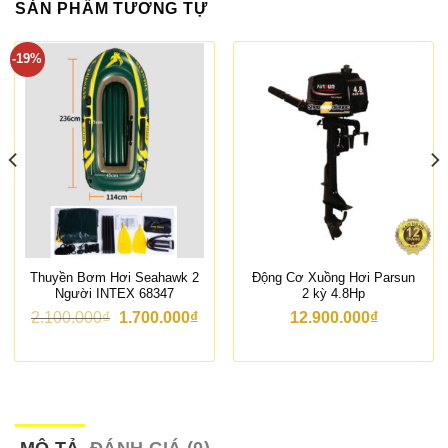
SẢN PHẨM TƯƠNG TỰ
-19%
Thuyền Bơm Hơi Seahawk 2
Động Cơ Xuồng Hơi Parsun
Người INTEX 68347
2 kỳ 4.8Hp
G
G
2.100.000
₫
1.700.000
₫
12.900.000
₫
i
i
á
á
g
h
ố
i
c
ệ
l
n
à
t
:
ạ