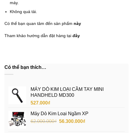
máy.
Không quá tải.
Có thể bạn quan tâm đến sản phẩm
này
Tham khảo hướng dẫn đặt hàng tại
đây
Có thể bạn thích…
MÁY DÒ KIM LOẠI CẦM TAY MINI
HANDHELD MD300
527.000
₫
Máy Dò Kim Loại Ngầm XP
Giá
Giá
62.000.000
₫
56.300.000
₫
gốc
hiện