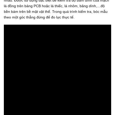
nhau. Được sử dụng đặc biệt để kiểm tra độ bám dính của mạch
0
0
0
₫
lá đồng trên bảng PCB hoặc lá thiếc, lá nhôm, băng dính,…độ
0
.
bền bám trên bề mặt vật thể. Trong quá trình kiểm tra, bóc mẫu
₫
theo một góc thẳng đứng để đo lực thực tế.
đ
ế
n
3
.
9
0
0
.
0
0
0
₫