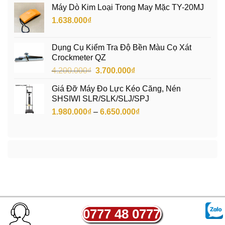
là:
tại
Máy Dò Kim Loại Trong May Mặc TY-20MJ
62.000.000₫.
là:
1.638.000
₫
56.300.000₫.
Dụng Cụ Kiểm Tra Độ Bền Màu Cọ Xát
Crockmeter QZ
Giá
Giá
4.200.000
₫
3.700.000
₫
gốc
hiện
Giá Đỡ Máy Đo Lực Kéo Căng, Nén
là:
tại
SHSIWI SLR/SLK/SLJ/SPJ
4.200.000₫.
là:
Khoảng
1.980.000
₫
–
6.650.000
₫
3.700.000₫.
giá:
từ
1.980.000₫
đến
6.650.000₫
0777 48 0777