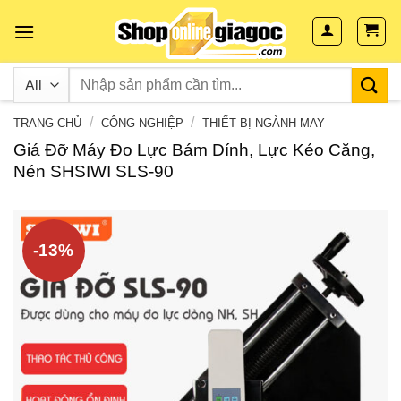
Skip
to
content
/
/
TRANG CHỦ
CÔNG NGHIỆP
THIẾT BỊ NGÀNH MAY
Giá Đỡ Máy Đo Lực Bám Dính, Lực Kéo Căng,
Nén SHSIWI SLS-90
-13%