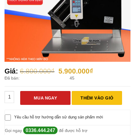
Giá
Giá
Giá:
6.800.000
₫
5.900.000
₫
gốc
hiện
Đã bán:
45
là:
tại
6.800.000₫.
là:
Giá Đỡ Máy Đo Lực Bám Dính, Lực Kéo Căng, Nén SHSIWI SLS-
5.900.000₫.
MUA NGAY
THÊM VÀO GIỎ
Yêu cầu hỗ trợ hướng dẫn sử dụng sản phẩm mới
0336.444.247
Gọi ngay
để được hỗ trợ