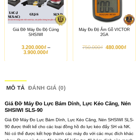
Giá Đỡ Máy Đo Độ Cứng
Máy Đo Độ Ẩm Gỗ VICTOR
SHSIWI
2GA
G
G
3.200.000
₫
–
750.000
₫
480.000
₫
K
i
i
3.900.000
₫
h
á
á
o
g
h
ả
ố
i
n
c
ệ
g
l
n
g
à
t
i
:
ạ
MÔ TẢ
ĐÁNH GIÁ (0)
á
7
i
:
5
l
t
0
à
Giá Đỡ Máy Đo Lực Bám Dính, Lực Kéo Căng, Nén
ừ
.
:
SHSIWI SLS-90
3
0
4
.
0
8
Giá Đỡ Máy Đo Lực Bám Dính, Lực Kéo Căng, Nén SHSIWI SLS-
2
0
0
90 được thiết kế cho các loại đồng hồ đo lực kéo đẩy SH và NK.
0
₫
.
0
.
0
Nó có thể được kết hợp thành các máy đo với các mục đích khác
.
0